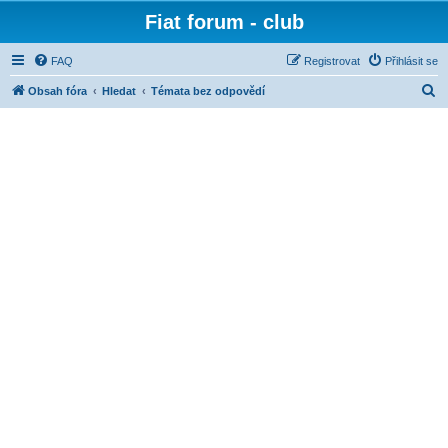
Fiat forum - club
FAQ
Registrovat
Přihlásit se
H
Obsah fóra
Hledat
Témata bez odpovědí
l
e
d
a
t