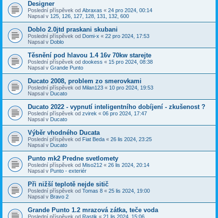
Designer
Poslední příspěvek od
Abraxas
«
24 pro 2024, 00:14
Napsal v
125, 126, 127, 128, 131, 132, 600
Doblo 2.0jtd praskani skubani
Poslední příspěvek od
Domi-x
«
22 pro 2024, 17:53
Napsal v
Doblo
Těsnění pod hlavou 1.4 16v 70kw starejte
Poslední příspěvek od
dookess
«
15 pro 2024, 08:38
Napsal v
Grande Punto
Ducato 2008, problem zo smerovkami
Poslední příspěvek od
Milan123
«
10 pro 2024, 19:53
Napsal v
Ducato
Ducato 2022 - vypnutí inteligentního dobíjení - zkušenost ?
Poslední příspěvek od
zvirek
«
06 pro 2024, 17:47
Napsal v
Ducato
Výběr vhodného Ducata
Poslední příspěvek od
Fiat Beda
«
26 lis 2024, 23:25
Napsal v
Ducato
Punto mk2 Predne svetlomety
Poslední příspěvek od
Miso212
«
26 lis 2024, 20:14
Napsal v
Punto - exteriér
Při nižší teplotě nejde sitič
Poslední příspěvek od
Tomas 8
«
25 lis 2024, 19:00
Napsal v
Bravo 2
Grande Punto 1.2 mrazová zátka, teče voda
Poslední příspěvek od
Rastik
«
21 lis 2024, 15:06