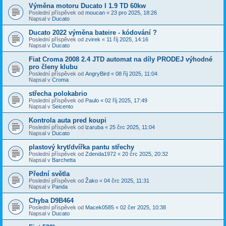
Výměna motoru Ducato I 1.9 TD 60kw
Poslední příspěvek od
moucan
«
23 pro 2025, 18:26
Napsal v
Ducato
Ducato 2022 výměna bateire - kódování ?
Poslední příspěvek od
zvirek
«
11 říj 2025, 14:16
Napsal v
Ducato
Fiat Croma 2008 2.4 JTD automat na díly PRODEJ výhodné
pro členy klubu
Poslední příspěvek od
AngryBird
«
08 říj 2025, 11:04
Napsal v
Croma
střecha polokabrio
Poslední příspěvek od
Paulo
«
02 říj 2025, 17:49
Napsal v
Seicento
Kontrola auta pred koupi
Poslední příspěvek od
lzaruba
«
25 črc 2025, 11:04
Napsal v
Ducato
plastový kryt/dvířka pantu střechy
Poslední příspěvek od
Zdenda1972
«
20 črc 2025, 20:32
Napsal v
Barchetta
Přední světla
Poslední příspěvek od
Žako
«
04 črc 2025, 11:31
Napsal v
Panda
Chyba D9B464
Poslední příspěvek od
Macek0585
«
02 čer 2025, 10:38
Napsal v
Ducato