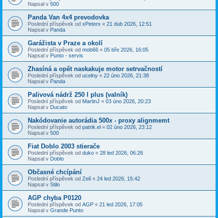
Napsal v
500
Panda Van 4x4 prevodovka
Poslední příspěvek od
xPeterx
«
21 dub 2026, 12:51
Napsal v
Panda
Garážista v Praze a okolí
Poslední příspěvek od
mob66
«
05 bře 2026, 16:05
Napsal v
Punto - servis
Zhasíná a opět naskakuje motor setrvačností
Poslední příspěvek od
ucelny
«
22 úno 2026, 21:38
Napsal v
Panda
Palivová nádrž 250 l plus (valník)
Poslední příspěvek od
MartinJ
«
03 úno 2026, 20:23
Napsal v
Ducato
Nakódovanie autorádia 500x - proxy alignmemt
Poslední příspěvek od
patrik.el
«
02 úno 2026, 23:12
Napsal v
500
Fiat Doblo 2003 stierače
Poslední příspěvek od
duko
«
28 led 2026, 06:26
Napsal v
Doblo
Občasné chcípání
Poslední příspěvek od
Zelí
«
24 led 2026, 15:42
Napsal v
Stilo
AGP chyba P0120
Poslední příspěvek od
AGP
«
21 led 2026, 17:05
Napsal v
Grande Punto