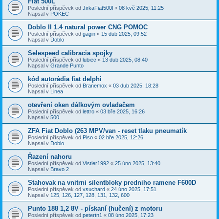
Fiat 500L
Poslední příspěvek od
JirkaFiat500l
«
08 kvě 2025, 11:25
Napsal v
POKEC
Doblo II 1.4 natural power CNG POMOC
Poslední příspěvek od
gagin
«
15 dub 2025, 09:52
Napsal v
Doblo
Selespeed calibracia spojky
Poslední příspěvek od
lubiec
«
13 dub 2025, 08:40
Napsal v
Grande Punto
kód autorádia fiat delphi
Poslední příspěvek od
Branemox
«
03 dub 2025, 18:28
Napsal v
Linea
otevření oken dálkovým ovladačem
Poslední příspěvek od
lettro
«
03 bře 2025, 16:26
Napsal v
500
ZFA Fiat Doblo (263 MPV/van - reset tlaku pneumatík
Poslední příspěvek od
Piso
«
02 bře 2025, 12:26
Napsal v
Doblo
Řazení nahoru
Poslední příspěvek od
Vistler1992
«
25 úno 2025, 13:40
Napsal v
Bravo 2
Stahovak na vnitrni silentbloky predniho ramene F600D
Poslední příspěvek od
vsuchard
«
24 úno 2025, 17:51
Napsal v
125, 126, 127, 128, 131, 132, 600
Punto 188 1,2 8V - pískaní (hučení) z motoru
Poslední příspěvek od
petertn1
«
08 úno 2025, 17:23