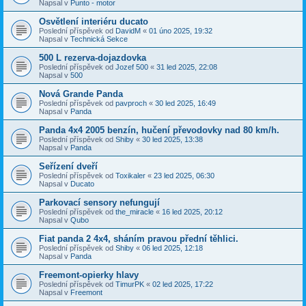
Napsal v
Punto - motor
Osvětlení interiéru ducato
Poslední příspěvek od
DavidM
«
01 úno 2025, 19:32
Napsal v
Technická Sekce
500 L rezerva-dojazdovka
Poslední příspěvek od
Jozef 500
«
31 led 2025, 22:08
Napsal v
500
Nová Grande Panda
Poslední příspěvek od
pavproch
«
30 led 2025, 16:49
Napsal v
Panda
Panda 4x4 2005 benzín, hučení převodovky nad 80 km/h.
Poslední příspěvek od
Shiby
«
30 led 2025, 13:38
Napsal v
Panda
Seřízení dveří
Poslední příspěvek od
Toxikaler
«
23 led 2025, 06:30
Napsal v
Ducato
Parkovací sensory nefungují
Poslední příspěvek od
the_miracle
«
16 led 2025, 20:12
Napsal v
Qubo
Fiat panda 2 4x4, sháním pravou přední těhlici.
Poslední příspěvek od
Shiby
«
06 led 2025, 12:18
Napsal v
Panda
Freemont-opierky hlavy
Poslední příspěvek od
TimurPK
«
02 led 2025, 17:22
Napsal v
Freemont