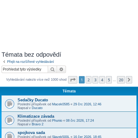
Témata bez odpovědí
Přejít na rozšířené vyhledávání
Hledat
Pokročilé hledání
Stránka
1
z
20
1
2
3
4
5
20
Da
Vyhledávání nalezlo více než 1000 shod
…
Témata
Sedačky Ducato
Poslední příspěvek od
Macek0585
«
29 črc 2026, 12:46
Napsal v
Ducato
Klimatizace závada
Poslední příspěvek od
Phunio
«
08 črc 2026, 17:24
Napsal v
Bravo 2
spojkova sada
Poslední příspěvek od
Slavek500L
«
16 čer 2026, 18:45