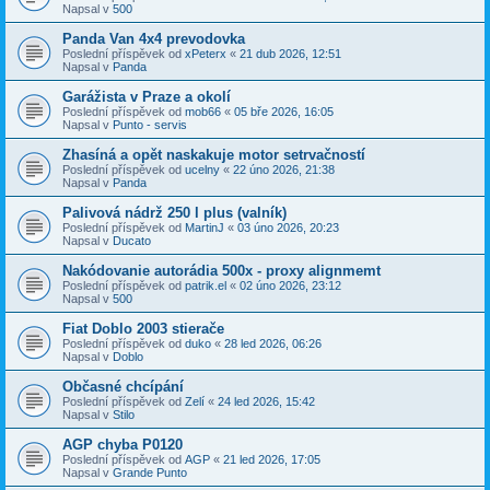
Napsal v
500
Panda Van 4x4 prevodovka
Poslední příspěvek od
xPeterx
«
21 dub 2026, 12:51
Napsal v
Panda
Garážista v Praze a okolí
Poslední příspěvek od
mob66
«
05 bře 2026, 16:05
Napsal v
Punto - servis
Zhasíná a opět naskakuje motor setrvačností
Poslední příspěvek od
ucelny
«
22 úno 2026, 21:38
Napsal v
Panda
Palivová nádrž 250 l plus (valník)
Poslední příspěvek od
MartinJ
«
03 úno 2026, 20:23
Napsal v
Ducato
Nakódovanie autorádia 500x - proxy alignmemt
Poslední příspěvek od
patrik.el
«
02 úno 2026, 23:12
Napsal v
500
Fiat Doblo 2003 stierače
Poslední příspěvek od
duko
«
28 led 2026, 06:26
Napsal v
Doblo
Občasné chcípání
Poslední příspěvek od
Zelí
«
24 led 2026, 15:42
Napsal v
Stilo
AGP chyba P0120
Poslední příspěvek od
AGP
«
21 led 2026, 17:05
Napsal v
Grande Punto