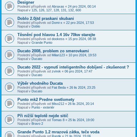
Designer
Poslední příspěvek od
Abraxas
«
24 pro 2024, 00:14
Napsal v
125, 126, 127, 128, 131, 132, 600
Doblo 2.0jtd praskani skubani
Poslední příspěvek od
Domi-x
«
22 pro 2024, 17:53
Napsal v
Doblo
Těsnění pod hlavou 1.4 16v 70kw starejte
Poslední příspěvek od
dookess
«
15 pro 2024, 08:38
Napsal v
Grande Punto
Ducato 2008, problem zo smerovkami
Poslední příspěvek od
Milan123
«
10 pro 2024, 19:53
Napsal v
Ducato
Ducato 2022 - vypnutí inteligentního dobíjení - zkušenost ?
Poslední příspěvek od
zvirek
«
06 pro 2024, 17:47
Napsal v
Ducato
Výběr vhodného Ducata
Poslední příspěvek od
Fiat Beda
«
26 lis 2024, 23:25
Napsal v
Ducato
Punto mk2 Predne svetlomety
Poslední příspěvek od
Miso212
«
26 lis 2024, 20:14
Napsal v
Punto - exteriér
Při nižší teplotě nejde sitič
Poslední příspěvek od
Tomas 8
«
25 lis 2024, 19:00
Napsal v
Bravo 2
Grande Punto 1.2 mrazová zátka, teče voda
Poslední příspěvek od
Rastik
«
21 lis 2024, 15:06