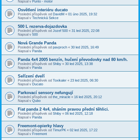
Napsal v
Punto - motor
Osvětlení interiéru ducato
Poslední příspěvek od
DavidM
«
01 úno 2025, 19:32
Napsal v
Technická Sekce
500 L rezerva-dojazdovka
Poslední příspěvek od
Jozef 500
«
31 led 2025, 22:08
Napsal v
500
Nová Grande Panda
Poslední příspěvek od
pavproch
«
30 led 2025, 16:49
Napsal v
Panda
Panda 4x4 2005 benzín, hučení převodovky nad 80 km/h.
Poslední příspěvek od
Shiby
«
30 led 2025, 13:38
Napsal v
Panda
Seřízení dveří
Poslední příspěvek od
Toxikaler
«
23 led 2025, 06:30
Napsal v
Ducato
Parkovací sensory nefungují
Poslední příspěvek od
the_miracle
«
16 led 2025, 20:12
Napsal v
Qubo
Fiat panda 2 4x4, sháním pravou přední těhlici.
Poslední příspěvek od
Shiby
«
06 led 2025, 12:18
Napsal v
Panda
Freemont-opierky hlavy
Poslední příspěvek od
TimurPK
«
02 led 2025, 17:22
Napsal v
Freemont