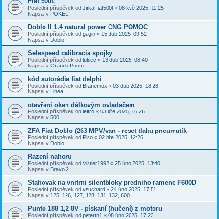
Fiat 500L
Poslední příspěvek od
JirkaFiat500l
«
08 kvě 2025, 11:25
Napsal v
POKEC
Doblo II 1.4 natural power CNG POMOC
Poslední příspěvek od
gagin
«
15 dub 2025, 09:52
Napsal v
Doblo
Selespeed calibracia spojky
Poslední příspěvek od
lubiec
«
13 dub 2025, 08:40
Napsal v
Grande Punto
kód autorádia fiat delphi
Poslední příspěvek od
Branemox
«
03 dub 2025, 18:28
Napsal v
Linea
otevření oken dálkovým ovladačem
Poslední příspěvek od
lettro
«
03 bře 2025, 16:26
Napsal v
500
ZFA Fiat Doblo (263 MPV/van - reset tlaku pneumatík
Poslední příspěvek od
Piso
«
02 bře 2025, 12:26
Napsal v
Doblo
Řazení nahoru
Poslední příspěvek od
Vistler1992
«
25 úno 2025, 13:40
Napsal v
Bravo 2
Stahovak na vnitrni silentbloky predniho ramene F600D
Poslední příspěvek od
vsuchard
«
24 úno 2025, 17:51
Napsal v
125, 126, 127, 128, 131, 132, 600
Punto 188 1,2 8V - pískaní (hučení) z motoru
Poslední příspěvek od
petertn1
«
08 úno 2025, 17:23