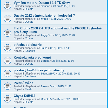
Výměna motoru Ducato I 1.9 TD 60kw
Poslední příspěvek od
moucan
«
23 pro 2025, 18:26
Napsal v
Ducato
Ducato 2022 výměna bateire - kódování ?
Poslední příspěvek od
zvirek
«
11 říj 2025, 14:16
Napsal v
Ducato
Fiat Croma 2008 2.4 JTD automat na díly PRODEJ výhodné
pro členy klubu
Poslední příspěvek od
AngryBird
«
08 říj 2025, 11:04
Napsal v
Croma
střecha polokabrio
Poslední příspěvek od
Paulo
«
02 říj 2025, 17:49
Napsal v
Seicento
Kontrola auta pred koupi
Poslední příspěvek od
lzaruba
«
25 črc 2025, 11:04
Napsal v
Ducato
plastový kryt/dvířka pantu střechy
Poslední příspěvek od
Zdenda1972
«
20 črc 2025, 20:32
Napsal v
Barchetta
Přední světla
Poslední příspěvek od
Žako
«
04 črc 2025, 11:31
Napsal v
Panda
Chyba D9B464
Poslední příspěvek od
Macek0585
«
02 čer 2025, 10:38
Napsal v
Ducato