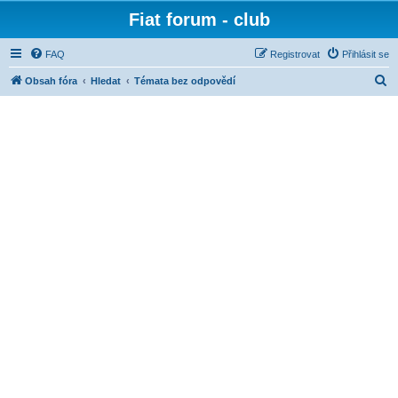
Fiat forum - club
FAQ
Registrovat
Přihlásit se
H
Obsah fóra
Hledat
Témata bez odpovědí
l
e
d
a
t