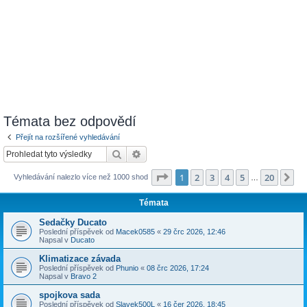
Témata bez odpovědí
Přejít na rozšířené vyhledávání
Hledat
Pokročilé hledání
Stránka
1
z
20
1
2
3
4
5
20
Da
Vyhledávání nalezlo více než 1000 shod
…
Témata
Sedačky Ducato
Poslední příspěvek od
Macek0585
«
29 črc 2026, 12:46
Napsal v
Ducato
Klimatizace závada
Poslední příspěvek od
Phunio
«
08 črc 2026, 17:24
Napsal v
Bravo 2
spojkova sada
Poslední příspěvek od
Slavek500L
«
16 čer 2026, 18:45