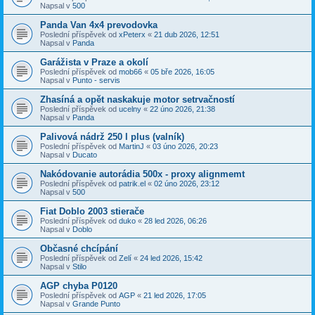
Napsal v
500
Panda Van 4x4 prevodovka
Poslední příspěvek od
xPeterx
«
21 dub 2026, 12:51
Napsal v
Panda
Garážista v Praze a okolí
Poslední příspěvek od
mob66
«
05 bře 2026, 16:05
Napsal v
Punto - servis
Zhasíná a opět naskakuje motor setrvačností
Poslední příspěvek od
ucelny
«
22 úno 2026, 21:38
Napsal v
Panda
Palivová nádrž 250 l plus (valník)
Poslední příspěvek od
MartinJ
«
03 úno 2026, 20:23
Napsal v
Ducato
Nakódovanie autorádia 500x - proxy alignmemt
Poslední příspěvek od
patrik.el
«
02 úno 2026, 23:12
Napsal v
500
Fiat Doblo 2003 stierače
Poslední příspěvek od
duko
«
28 led 2026, 06:26
Napsal v
Doblo
Občasné chcípání
Poslední příspěvek od
Zelí
«
24 led 2026, 15:42
Napsal v
Stilo
AGP chyba P0120
Poslední příspěvek od
AGP
«
21 led 2026, 17:05
Napsal v
Grande Punto