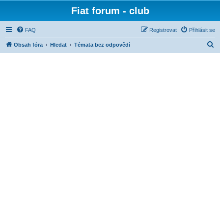
Fiat forum - club
FAQ
Registrovat
Přihlásit se
H
Obsah fóra
Hledat
Témata bez odpovědí
l
e
d
a
t