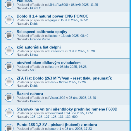
Fiat 500L
Poslední příspěvek od
JirkaFiat500l
«
08 kvě 2025, 11:25
Napsal v
POKEC
Doblo II 1.4 natural power CNG POMOC
Poslední příspěvek od
gagin
«
15 dub 2025, 09:52
Napsal v
Doblo
Selespeed calibracia spojky
Poslední příspěvek od
lubiec
«
13 dub 2025, 08:40
Napsal v
Grande Punto
kód autorádia fiat delphi
Poslední příspěvek od
Branemox
«
03 dub 2025, 18:28
Napsal v
Linea
otevření oken dálkovým ovladačem
Poslední příspěvek od
lettro
«
03 bře 2025, 16:26
Napsal v
500
ZFA Fiat Doblo (263 MPV/van - reset tlaku pneumatík
Poslední příspěvek od
Piso
«
02 bře 2025, 12:26
Napsal v
Doblo
Řazení nahoru
Poslední příspěvek od
Vistler1992
«
25 úno 2025, 13:40
Napsal v
Bravo 2
Stahovak na vnitrni silentbloky predniho ramene F600D
Poslední příspěvek od
vsuchard
«
24 úno 2025, 17:51
Napsal v
125, 126, 127, 128, 131, 132, 600
Punto 188 1,2 8V - pískaní (hučení) z motoru
Poslední příspěvek od
petertn1
«
08 úno 2025, 17:23