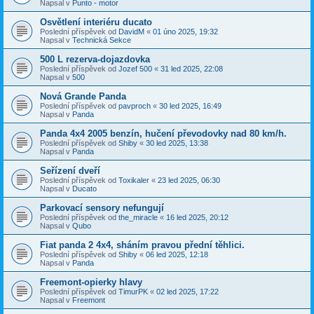
Napsal v
Punto - motor
Osvětlení interiéru ducato
Poslední příspěvek od
DavidM
«
01 úno 2025, 19:32
Napsal v
Technická Sekce
500 L rezerva-dojazdovka
Poslední příspěvek od
Jozef 500
«
31 led 2025, 22:08
Napsal v
500
Nová Grande Panda
Poslední příspěvek od
pavproch
«
30 led 2025, 16:49
Napsal v
Panda
Panda 4x4 2005 benzín, hučení převodovky nad 80 km/h.
Poslední příspěvek od
Shiby
«
30 led 2025, 13:38
Napsal v
Panda
Seřízení dveří
Poslední příspěvek od
Toxikaler
«
23 led 2025, 06:30
Napsal v
Ducato
Parkovací sensory nefungují
Poslední příspěvek od
the_miracle
«
16 led 2025, 20:12
Napsal v
Qubo
Fiat panda 2 4x4, sháním pravou přední těhlici.
Poslední příspěvek od
Shiby
«
06 led 2025, 12:18
Napsal v
Panda
Freemont-opierky hlavy
Poslední příspěvek od
TimurPK
«
02 led 2025, 17:22
Napsal v
Freemont