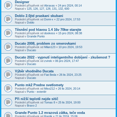
Designer
Poslední příspěvek od
Abraxas
«
24 pro 2024, 00:14
Napsal v
125, 126, 127, 128, 131, 132, 600
Doblo 2.0jtd praskani skubani
Poslední příspěvek od
Domi-x
«
22 pro 2024, 17:53
Napsal v
Doblo
Těsnění pod hlavou 1.4 16v 70kw starejte
Poslední příspěvek od
dookess
«
15 pro 2024, 08:38
Napsal v
Grande Punto
Ducato 2008, problem zo smerovkami
Poslední příspěvek od
Milan123
«
10 pro 2024, 19:53
Napsal v
Ducato
Ducato 2022 - vypnutí inteligentního dobíjení - zkušenost ?
Poslední příspěvek od
zvirek
«
06 pro 2024, 17:47
Napsal v
Ducato
Výběr vhodného Ducata
Poslední příspěvek od
Fiat Beda
«
26 lis 2024, 23:25
Napsal v
Ducato
Punto mk2 Predne svetlomety
Poslední příspěvek od
Miso212
«
26 lis 2024, 20:14
Napsal v
Punto - exteriér
Při nižší teplotě nejde sitič
Poslední příspěvek od
Tomas 8
«
25 lis 2024, 19:00
Napsal v
Bravo 2
Grande Punto 1.2 mrazová zátka, teče voda
Poslední příspěvek od
Rastik
«
21 lis 2024, 15:06