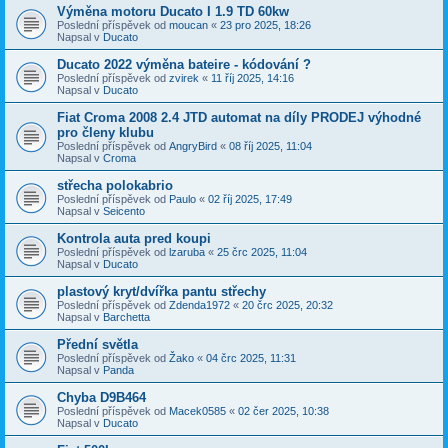
Výměna motoru Ducato I 1.9 TD 60kw
Poslední příspěvek od
moucan
«
23 pro 2025, 18:26
Napsal v
Ducato
Ducato 2022 výměna bateire - kódování ?
Poslední příspěvek od
zvirek
«
11 říj 2025, 14:16
Napsal v
Ducato
Fiat Croma 2008 2.4 JTD automat na díly PRODEJ výhodné
pro členy klubu
Poslední příspěvek od
AngryBird
«
08 říj 2025, 11:04
Napsal v
Croma
střecha polokabrio
Poslední příspěvek od
Paulo
«
02 říj 2025, 17:49
Napsal v
Seicento
Kontrola auta pred koupi
Poslední příspěvek od
lzaruba
«
25 črc 2025, 11:04
Napsal v
Ducato
plastový kryt/dvířka pantu střechy
Poslední příspěvek od
Zdenda1972
«
20 črc 2025, 20:32
Napsal v
Barchetta
Přední světla
Poslední příspěvek od
Žako
«
04 črc 2025, 11:31
Napsal v
Panda
Chyba D9B464
Poslední příspěvek od
Macek0585
«
02 čer 2025, 10:38
Napsal v
Ducato