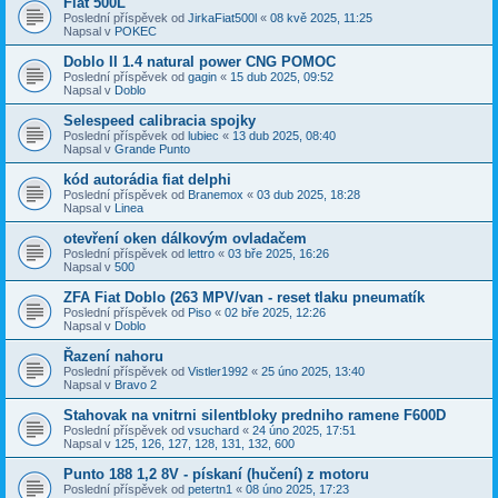
Fiat 500L
Poslední příspěvek od
JirkaFiat500l
«
08 kvě 2025, 11:25
Napsal v
POKEC
Doblo II 1.4 natural power CNG POMOC
Poslední příspěvek od
gagin
«
15 dub 2025, 09:52
Napsal v
Doblo
Selespeed calibracia spojky
Poslední příspěvek od
lubiec
«
13 dub 2025, 08:40
Napsal v
Grande Punto
kód autorádia fiat delphi
Poslední příspěvek od
Branemox
«
03 dub 2025, 18:28
Napsal v
Linea
otevření oken dálkovým ovladačem
Poslední příspěvek od
lettro
«
03 bře 2025, 16:26
Napsal v
500
ZFA Fiat Doblo (263 MPV/van - reset tlaku pneumatík
Poslední příspěvek od
Piso
«
02 bře 2025, 12:26
Napsal v
Doblo
Řazení nahoru
Poslední příspěvek od
Vistler1992
«
25 úno 2025, 13:40
Napsal v
Bravo 2
Stahovak na vnitrni silentbloky predniho ramene F600D
Poslední příspěvek od
vsuchard
«
24 úno 2025, 17:51
Napsal v
125, 126, 127, 128, 131, 132, 600
Punto 188 1,2 8V - pískaní (hučení) z motoru
Poslední příspěvek od
petertn1
«
08 úno 2025, 17:23