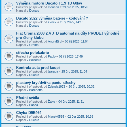
Výměna motoru Ducato I 1.9 TD 60kw
Poslední příspěvek od
moucan
«
23 pro 2025, 18:26
Napsal v
Ducato
Ducato 2022 výměna bateire - kódování ?
Poslední příspěvek od
zvirek
«
11 říj 2025, 14:16
Napsal v
Ducato
Fiat Croma 2008 2.4 JTD automat na díly PRODEJ výhodné
pro členy klubu
Poslední příspěvek od
AngryBird
«
08 říj 2025, 11:04
Napsal v
Croma
střecha polokabrio
Poslední příspěvek od
Paulo
«
02 říj 2025, 17:49
Napsal v
Seicento
Kontrola auta pred koupi
Poslední příspěvek od
lzaruba
«
25 črc 2025, 11:04
Napsal v
Ducato
plastový kryt/dvířka pantu střechy
Poslední příspěvek od
Zdenda1972
«
20 črc 2025, 20:32
Napsal v
Barchetta
Přední světla
Poslední příspěvek od
Žako
«
04 črc 2025, 11:31
Napsal v
Panda
Chyba D9B464
Poslední příspěvek od
Macek0585
«
02 čer 2025, 10:38
Napsal v
Ducato