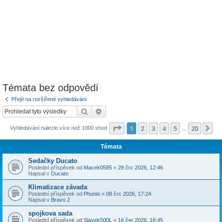
Témata bez odpovědí
Přejít na rozšířené vyhledávání
Hledat
Pokročilé hledání
Stránka
1
z
20
1
2
3
4
5
20
Da
Vyhledávání nalezlo více než 1000 shod
…
Témata
Sedačky Ducato
Poslední příspěvek od
Macek0585
«
29 črc 2026, 12:46
Napsal v
Ducato
Klimatizace závada
Poslední příspěvek od
Phunio
«
08 črc 2026, 17:24
Napsal v
Bravo 2
spojkova sada
Poslední příspěvek od
Slavek500L
«
16 čer 2026, 18:45