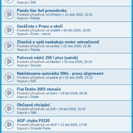
Napsal v
500
Panda Van 4x4 prevodovka
Poslední příspěvek od
xPeterx
«
21 dub 2026, 12:51
Napsal v
Panda
Garážista v Praze a okolí
Poslední příspěvek od
mob66
«
05 bře 2026, 16:05
Napsal v
Punto - servis
Zhasíná a opět naskakuje motor setrvačností
Poslední příspěvek od
ucelny
«
22 úno 2026, 21:38
Napsal v
Panda
Palivová nádrž 250 l plus (valník)
Poslední příspěvek od
MartinJ
«
03 úno 2026, 20:23
Napsal v
Ducato
Nakódovanie autorádia 500x - proxy alignmemt
Poslední příspěvek od
patrik.el
«
02 úno 2026, 23:12
Napsal v
500
Fiat Doblo 2003 stierače
Poslední příspěvek od
duko
«
28 led 2026, 06:26
Napsal v
Doblo
Občasné chcípání
Poslední příspěvek od
Zelí
«
24 led 2026, 15:42
Napsal v
Stilo
AGP chyba P0120
Poslední příspěvek od
AGP
«
21 led 2026, 17:05
Napsal v
Grande Punto