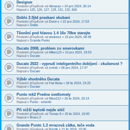
Designer
Poslední příspěvek od
Abraxas
«
24 pro 2024, 00:14
Napsal v
125, 126, 127, 128, 131, 132, 600
Doblo 2.0jtd praskani skubani
Poslední příspěvek od
Domi-x
«
22 pro 2024, 17:53
Napsal v
Doblo
Těsnění pod hlavou 1.4 16v 70kw starejte
Poslední příspěvek od
dookess
«
15 pro 2024, 08:38
Napsal v
Grande Punto
Ducato 2008, problem zo smerovkami
Poslední příspěvek od
Milan123
«
10 pro 2024, 19:53
Napsal v
Ducato
Ducato 2022 - vypnutí inteligentního dobíjení - zkušenost ?
Poslední příspěvek od
zvirek
«
06 pro 2024, 17:47
Napsal v
Ducato
Výběr vhodného Ducata
Poslední příspěvek od
Fiat Beda
«
26 lis 2024, 23:25
Napsal v
Ducato
Punto mk2 Predne svetlomety
Poslední příspěvek od
Miso212
«
26 lis 2024, 20:14
Napsal v
Punto - exteriér
Při nižší teplotě nejde sitič
Poslední příspěvek od
Tomas 8
«
25 lis 2024, 19:00
Napsal v
Bravo 2
Grande Punto 1.2 mrazová zátka, teče voda
Poslední příspěvek od
Rastik
«
21 lis 2024, 15:06