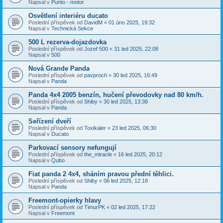
Napsal v
Punto - motor
Osvětlení interiéru ducato
Poslední příspěvek od
DavidM
«
01 úno 2025, 19:32
Napsal v
Technická Sekce
500 L rezerva-dojazdovka
Poslední příspěvek od
Jozef 500
«
31 led 2025, 22:08
Napsal v
500
Nová Grande Panda
Poslední příspěvek od
pavproch
«
30 led 2025, 16:49
Napsal v
Panda
Panda 4x4 2005 benzín, hučení převodovky nad 80 km/h.
Poslední příspěvek od
Shiby
«
30 led 2025, 13:38
Napsal v
Panda
Seřízení dveří
Poslední příspěvek od
Toxikaler
«
23 led 2025, 06:30
Napsal v
Ducato
Parkovací sensory nefungují
Poslední příspěvek od
the_miracle
«
16 led 2025, 20:12
Napsal v
Qubo
Fiat panda 2 4x4, sháním pravou přední těhlici.
Poslední příspěvek od
Shiby
«
06 led 2025, 12:18
Napsal v
Panda
Freemont-opierky hlavy
Poslední příspěvek od
TimurPK
«
02 led 2025, 17:22
Napsal v
Freemont