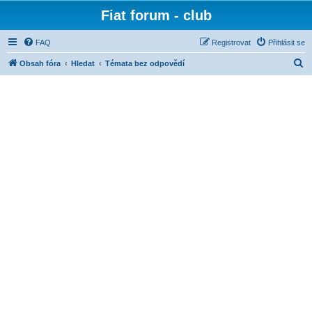
Fiat forum - club
FAQ
Registrovat
Přihlásit se
H
Obsah fóra
Hledat
Témata bez odpovědí
l
e
d
a
t