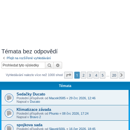
Témata bez odpovědí
Přejít na rozšířené vyhledávání
Hledat
Pokročilé hledání
Stránka
1
z
20
1
2
3
4
5
20
Da
Vyhledávání nalezlo více než 1000 shod
…
Témata
Sedačky Ducato
Poslední příspěvek od
Macek0585
«
29 črc 2026, 12:46
Napsal v
Ducato
Klimatizace závada
Poslední příspěvek od
Phunio
«
08 črc 2026, 17:24
Napsal v
Bravo 2
spojkova sada
Poslední příspěvek od
Slavek500L
«
16 čer 2026, 18:45