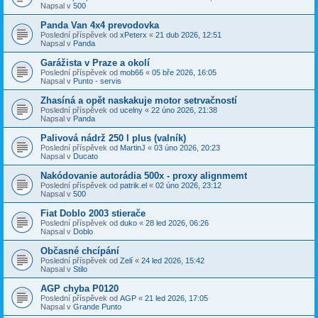
Napsal v
500
Panda Van 4x4 prevodovka
Poslední příspěvek od
xPeterx
«
21 dub 2026, 12:51
Napsal v
Panda
Garážista v Praze a okolí
Poslední příspěvek od
mob66
«
05 bře 2026, 16:05
Napsal v
Punto - servis
Zhasíná a opět naskakuje motor setrvačností
Poslední příspěvek od
ucelny
«
22 úno 2026, 21:38
Napsal v
Panda
Palivová nádrž 250 l plus (valník)
Poslední příspěvek od
MartinJ
«
03 úno 2026, 20:23
Napsal v
Ducato
Nakódovanie autorádia 500x - proxy alignmemt
Poslední příspěvek od
patrik.el
«
02 úno 2026, 23:12
Napsal v
500
Fiat Doblo 2003 stierače
Poslední příspěvek od
duko
«
28 led 2026, 06:26
Napsal v
Doblo
Občasné chcípání
Poslední příspěvek od
Zelí
«
24 led 2026, 15:42
Napsal v
Stilo
AGP chyba P0120
Poslední příspěvek od
AGP
«
21 led 2026, 17:05
Napsal v
Grande Punto