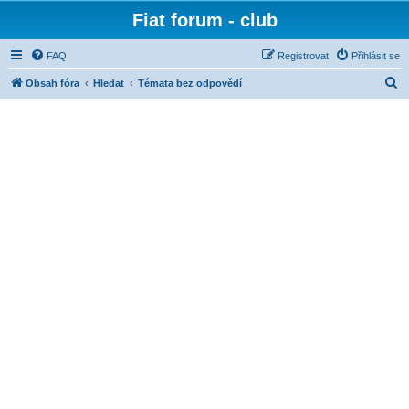
Fiat forum - club
FAQ
Registrovat
Přihlásit se
H
Obsah fóra
Hledat
Témata bez odpovědí
l
e
d
a
t