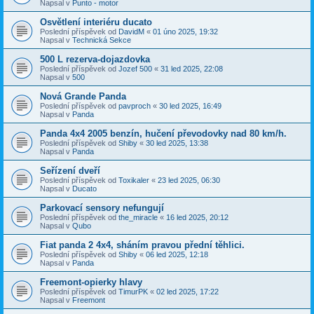
Napsal v
Punto - motor
Osvětlení interiéru ducato
Poslední příspěvek od
DavidM
«
01 úno 2025, 19:32
Napsal v
Technická Sekce
500 L rezerva-dojazdovka
Poslední příspěvek od
Jozef 500
«
31 led 2025, 22:08
Napsal v
500
Nová Grande Panda
Poslední příspěvek od
pavproch
«
30 led 2025, 16:49
Napsal v
Panda
Panda 4x4 2005 benzín, hučení převodovky nad 80 km/h.
Poslední příspěvek od
Shiby
«
30 led 2025, 13:38
Napsal v
Panda
Seřízení dveří
Poslední příspěvek od
Toxikaler
«
23 led 2025, 06:30
Napsal v
Ducato
Parkovací sensory nefungují
Poslední příspěvek od
the_miracle
«
16 led 2025, 20:12
Napsal v
Qubo
Fiat panda 2 4x4, sháním pravou přední těhlici.
Poslední příspěvek od
Shiby
«
06 led 2025, 12:18
Napsal v
Panda
Freemont-opierky hlavy
Poslední příspěvek od
TimurPK
«
02 led 2025, 17:22
Napsal v
Freemont