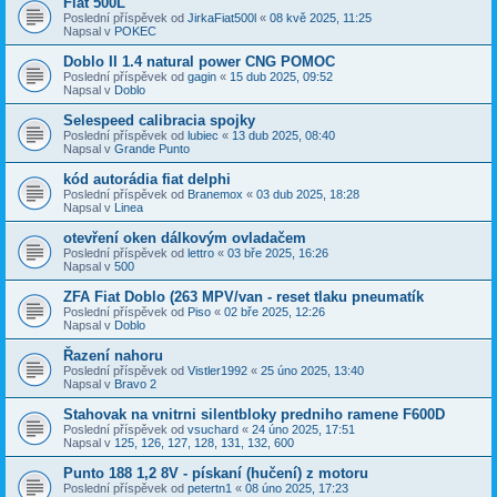
Fiat 500L
Poslední příspěvek od
JirkaFiat500l
«
08 kvě 2025, 11:25
Napsal v
POKEC
Doblo II 1.4 natural power CNG POMOC
Poslední příspěvek od
gagin
«
15 dub 2025, 09:52
Napsal v
Doblo
Selespeed calibracia spojky
Poslední příspěvek od
lubiec
«
13 dub 2025, 08:40
Napsal v
Grande Punto
kód autorádia fiat delphi
Poslední příspěvek od
Branemox
«
03 dub 2025, 18:28
Napsal v
Linea
otevření oken dálkovým ovladačem
Poslední příspěvek od
lettro
«
03 bře 2025, 16:26
Napsal v
500
ZFA Fiat Doblo (263 MPV/van - reset tlaku pneumatík
Poslední příspěvek od
Piso
«
02 bře 2025, 12:26
Napsal v
Doblo
Řazení nahoru
Poslední příspěvek od
Vistler1992
«
25 úno 2025, 13:40
Napsal v
Bravo 2
Stahovak na vnitrni silentbloky predniho ramene F600D
Poslední příspěvek od
vsuchard
«
24 úno 2025, 17:51
Napsal v
125, 126, 127, 128, 131, 132, 600
Punto 188 1,2 8V - pískaní (hučení) z motoru
Poslední příspěvek od
petertn1
«
08 úno 2025, 17:23