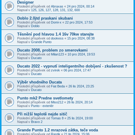
Designer
Poslední příspěvek od
Abraxas
«
24 pro 2024, 00:14
Napsal v
125, 126, 127, 128, 131, 132, 600
Doblo 2.0jtd praskani skubani
Poslední příspěvek od
Domi-x
«
22 pro 2024, 17:53
Napsal v
Doblo
Těsnění pod hlavou 1.4 16v 70kw starejte
Poslední příspěvek od
dookess
«
15 pro 2024, 08:38
Napsal v
Grande Punto
Ducato 2008, problem zo smerovkami
Poslední příspěvek od
Milan123
«
10 pro 2024, 19:53
Napsal v
Ducato
Ducato 2022 - vypnutí inteligentního dobíjení - zkušenost ?
Poslední příspěvek od
zvirek
«
06 pro 2024, 17:47
Napsal v
Ducato
Výběr vhodného Ducata
Poslední příspěvek od
Fiat Beda
«
26 lis 2024, 23:25
Napsal v
Ducato
Punto mk2 Predne svetlomety
Poslední příspěvek od
Miso212
«
26 lis 2024, 20:14
Napsal v
Punto - exteriér
Při nižší teplotě nejde sitič
Poslední příspěvek od
Tomas 8
«
25 lis 2024, 19:00
Napsal v
Bravo 2
Grande Punto 1.2 mrazová zátka, teče voda
Poslední příspěvek od
Rastik
«
21 lis 2024, 15:06