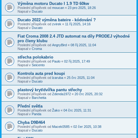
Výměna motoru Ducato I 1.9 TD 60kw
Poslední příspěvek od
moucan
«
23 pro 2025, 18:26
Napsal v
Ducato
Ducato 2022 výměna bateire - kódování ?
Poslední příspěvek od
zvirek
«
11 říj 2025, 14:16
Napsal v
Ducato
Fiat Croma 2008 2.4 JTD automat na díly PRODEJ výhodné
pro členy klubu
Poslední příspěvek od
AngryBird
«
08 říj 2025, 11:04
Napsal v
Croma
střecha polokabrio
Poslední příspěvek od
Paulo
«
02 říj 2025, 17:49
Napsal v
Seicento
Kontrola auta pred koupi
Poslední příspěvek od
lzaruba
«
25 črc 2025, 11:04
Napsal v
Ducato
plastový kryt/dvířka pantu střechy
Poslední příspěvek od
Zdenda1972
«
20 črc 2025, 20:32
Napsal v
Barchetta
Přední světla
Poslední příspěvek od
Žako
«
04 črc 2025, 11:31
Napsal v
Panda
Chyba D9B464
Poslední příspěvek od
Macek0585
«
02 čer 2025, 10:38
Napsal v
Ducato