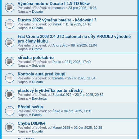
Výměna motoru Ducato I 1.9 TD 60kw
Poslední příspěvek od
moucan
«
23 pro 2025, 18:26
Napsal v
Ducato
Ducato 2022 výměna bateire - kódování ?
Poslední příspěvek od
zvirek
«
11 říj 2025, 14:16
Napsal v
Ducato
Fiat Croma 2008 2.4 JTD automat na díly PRODEJ výhodné
pro členy klubu
Poslední příspěvek od
AngryBird
«
08 říj 2025, 11:04
Napsal v
Croma
střecha polokabrio
Poslední příspěvek od
Paulo
«
02 říj 2025, 17:49
Napsal v
Seicento
Kontrola auta pred koupi
Poslední příspěvek od
lzaruba
«
25 črc 2025, 11:04
Napsal v
Ducato
plastový kryt/dvířka pantu střechy
Poslední příspěvek od
Zdenda1972
«
20 črc 2025, 20:32
Napsal v
Barchetta
Přední světla
Poslední příspěvek od
Žako
«
04 črc 2025, 11:31
Napsal v
Panda
Chyba D9B464
Poslední příspěvek od
Macek0585
«
02 čer 2025, 10:38
Napsal v
Ducato