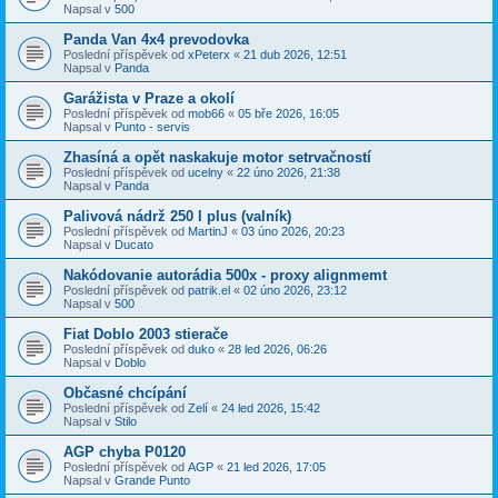
Napsal v
500
Panda Van 4x4 prevodovka
Poslední příspěvek od
xPeterx
«
21 dub 2026, 12:51
Napsal v
Panda
Garážista v Praze a okolí
Poslední příspěvek od
mob66
«
05 bře 2026, 16:05
Napsal v
Punto - servis
Zhasíná a opět naskakuje motor setrvačností
Poslední příspěvek od
ucelny
«
22 úno 2026, 21:38
Napsal v
Panda
Palivová nádrž 250 l plus (valník)
Poslední příspěvek od
MartinJ
«
03 úno 2026, 20:23
Napsal v
Ducato
Nakódovanie autorádia 500x - proxy alignmemt
Poslední příspěvek od
patrik.el
«
02 úno 2026, 23:12
Napsal v
500
Fiat Doblo 2003 stierače
Poslední příspěvek od
duko
«
28 led 2026, 06:26
Napsal v
Doblo
Občasné chcípání
Poslední příspěvek od
Zelí
«
24 led 2026, 15:42
Napsal v
Stilo
AGP chyba P0120
Poslední příspěvek od
AGP
«
21 led 2026, 17:05
Napsal v
Grande Punto