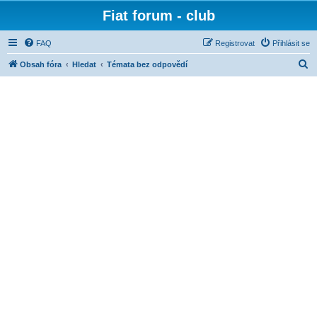
Fiat forum - club
FAQ
Registrovat
Přihlásit se
H
Obsah fóra
Hledat
Témata bez odpovědí
l
e
d
a
t