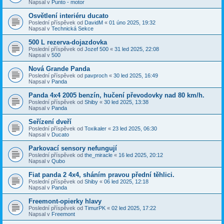
Napsal v
Punto - motor
Osvětlení interiéru ducato
Poslední příspěvek od
DavidM
«
01 úno 2025, 19:32
Napsal v
Technická Sekce
500 L rezerva-dojazdovka
Poslední příspěvek od
Jozef 500
«
31 led 2025, 22:08
Napsal v
500
Nová Grande Panda
Poslední příspěvek od
pavproch
«
30 led 2025, 16:49
Napsal v
Panda
Panda 4x4 2005 benzín, hučení převodovky nad 80 km/h.
Poslední příspěvek od
Shiby
«
30 led 2025, 13:38
Napsal v
Panda
Seřízení dveří
Poslední příspěvek od
Toxikaler
«
23 led 2025, 06:30
Napsal v
Ducato
Parkovací sensory nefungují
Poslední příspěvek od
the_miracle
«
16 led 2025, 20:12
Napsal v
Qubo
Fiat panda 2 4x4, sháním pravou přední těhlici.
Poslední příspěvek od
Shiby
«
06 led 2025, 12:18
Napsal v
Panda
Freemont-opierky hlavy
Poslední příspěvek od
TimurPK
«
02 led 2025, 17:22
Napsal v
Freemont