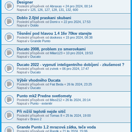
Designer
Poslední příspěvek od
Abraxas
«
24 pro 2024, 00:14
Napsal v
125, 126, 127, 128, 131, 132, 600
Doblo 2.0jtd praskani skubani
Poslední příspěvek od
Domi-x
«
22 pro 2024, 17:53
Napsal v
Doblo
Těsnění pod hlavou 1.4 16v 70kw starejte
Poslední příspěvek od
dookess
«
15 pro 2024, 08:38
Napsal v
Grande Punto
Ducato 2008, problem zo smerovkami
Poslední příspěvek od
Milan123
«
10 pro 2024, 19:53
Napsal v
Ducato
Ducato 2022 - vypnutí inteligentního dobíjení - zkušenost ?
Poslední příspěvek od
zvirek
«
06 pro 2024, 17:47
Napsal v
Ducato
Výběr vhodného Ducata
Poslední příspěvek od
Fiat Beda
«
26 lis 2024, 23:25
Napsal v
Ducato
Punto mk2 Predne svetlomety
Poslední příspěvek od
Miso212
«
26 lis 2024, 20:14
Napsal v
Punto - exteriér
Při nižší teplotě nejde sitič
Poslední příspěvek od
Tomas 8
«
25 lis 2024, 19:00
Napsal v
Bravo 2
Grande Punto 1.2 mrazová zátka, teče voda
Poslední příspěvek od
Rastik
«
21 lis 2024, 15:06