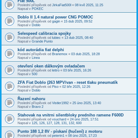
Fiat 500L
Poslední příspěvek od
JirkaFiat500l
«
08 kvě 2025, 11:25
Napsal v
POKEC
Doblo II 1.4 natural power CNG POMOC
Poslední příspěvek od
gagin
«
15 dub 2025, 09:52
Napsal v
Doblo
Selespeed calibracia spojky
Poslední příspěvek od
lubiec
«
13 dub 2025, 08:40
Napsal v
Grande Punto
kód autorádia fiat delphi
Poslední příspěvek od
Branemox
«
03 dub 2025, 18:28
Napsal v
Linea
otevření oken dálkovým ovladačem
Poslední příspěvek od
lettro
«
03 bře 2025, 16:26
Napsal v
500
ZFA Fiat Doblo (263 MPV/van - reset tlaku pneumatík
Poslední příspěvek od
Piso
«
02 bře 2025, 12:26
Napsal v
Doblo
Řazení nahoru
Poslední příspěvek od
Vistler1992
«
25 úno 2025, 13:40
Napsal v
Bravo 2
Stahovak na vnitrni silentbloky predniho ramene F600D
Poslední příspěvek od
vsuchard
«
24 úno 2025, 17:51
Napsal v
125, 126, 127, 128, 131, 132, 600
Punto 188 1,2 8V - pískaní (hučení) z motoru
Poslední příspěvek od
petertn1
«
08 úno 2025, 17:23