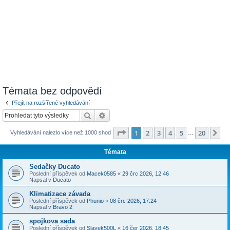
Témata bez odpovědí
Přejít na rozšířené vyhledávání
Hledat
Pokročilé hledání
Stránka
1
z
20
1
2
3
4
5
20
Da
Vyhledávání nalezlo více než 1000 shod
…
Témata
Sedačky Ducato
Poslední příspěvek od
Macek0585
«
29 črc 2026, 12:46
Napsal v
Ducato
Klimatizace závada
Poslední příspěvek od
Phunio
«
08 črc 2026, 17:24
Napsal v
Bravo 2
spojkova sada
Poslední příspěvek od
Slavek500L
«
16 čer 2026, 18:45