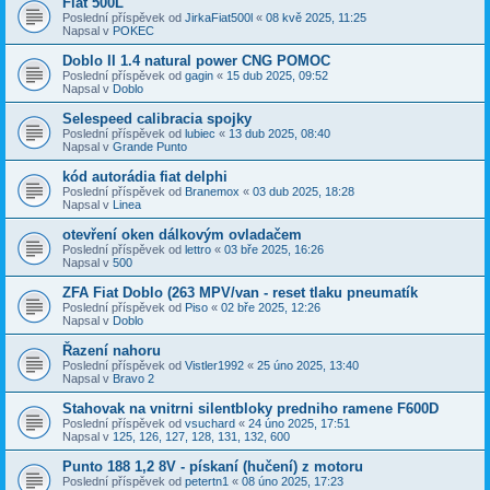
Fiat 500L
Poslední příspěvek od
JirkaFiat500l
«
08 kvě 2025, 11:25
Napsal v
POKEC
Doblo II 1.4 natural power CNG POMOC
Poslední příspěvek od
gagin
«
15 dub 2025, 09:52
Napsal v
Doblo
Selespeed calibracia spojky
Poslední příspěvek od
lubiec
«
13 dub 2025, 08:40
Napsal v
Grande Punto
kód autorádia fiat delphi
Poslední příspěvek od
Branemox
«
03 dub 2025, 18:28
Napsal v
Linea
otevření oken dálkovým ovladačem
Poslední příspěvek od
lettro
«
03 bře 2025, 16:26
Napsal v
500
ZFA Fiat Doblo (263 MPV/van - reset tlaku pneumatík
Poslední příspěvek od
Piso
«
02 bře 2025, 12:26
Napsal v
Doblo
Řazení nahoru
Poslední příspěvek od
Vistler1992
«
25 úno 2025, 13:40
Napsal v
Bravo 2
Stahovak na vnitrni silentbloky predniho ramene F600D
Poslední příspěvek od
vsuchard
«
24 úno 2025, 17:51
Napsal v
125, 126, 127, 128, 131, 132, 600
Punto 188 1,2 8V - pískaní (hučení) z motoru
Poslední příspěvek od
petertn1
«
08 úno 2025, 17:23