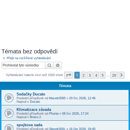
Témata bez odpovědí
Přejít na rozšířené vyhledávání
Hledat
Pokročilé hledání
Stránka
1
z
20
1
2
3
4
5
20
Da
Vyhledávání nalezlo více než 1000 shod
…
Témata
Sedačky Ducato
Poslední příspěvek od
Macek0585
«
29 črc 2026, 12:46
Napsal v
Ducato
Klimatizace závada
Poslední příspěvek od
Phunio
«
08 črc 2026, 17:24
Napsal v
Bravo 2
spojkova sada
Poslední příspěvek od
Slavek500L
«
16 čer 2026, 18:45