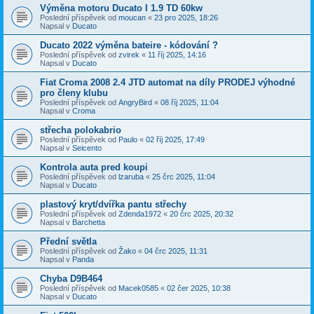
Výměna motoru Ducato I 1.9 TD 60kw
Poslední příspěvek od
moucan
«
23 pro 2025, 18:26
Napsal v
Ducato
Ducato 2022 výměna bateire - kódování ?
Poslední příspěvek od
zvirek
«
11 říj 2025, 14:16
Napsal v
Ducato
Fiat Croma 2008 2.4 JTD automat na díly PRODEJ výhodné
pro členy klubu
Poslední příspěvek od
AngryBird
«
08 říj 2025, 11:04
Napsal v
Croma
střecha polokabrio
Poslední příspěvek od
Paulo
«
02 říj 2025, 17:49
Napsal v
Seicento
Kontrola auta pred koupi
Poslední příspěvek od
lzaruba
«
25 črc 2025, 11:04
Napsal v
Ducato
plastový kryt/dvířka pantu střechy
Poslední příspěvek od
Zdenda1972
«
20 črc 2025, 20:32
Napsal v
Barchetta
Přední světla
Poslední příspěvek od
Žako
«
04 črc 2025, 11:31
Napsal v
Panda
Chyba D9B464
Poslední příspěvek od
Macek0585
«
02 čer 2025, 10:38
Napsal v
Ducato