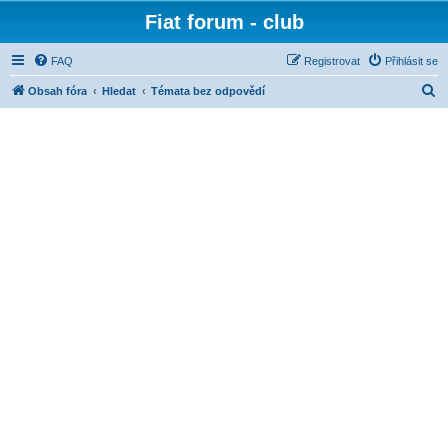
Fiat forum - club
FAQ
Registrovat
Přihlásit se
H
Obsah fóra
Hledat
Témata bez odpovědí
l
e
d
a
t