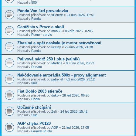
Napsal v
500
Panda Van 4x4 prevodovka
Poslední příspěvek od
xPeterx
«
21 dub 2026, 12:51
Napsal v
Panda
Garážista v Praze a okolí
Poslední příspěvek od
mob66
«
05 bře 2026, 16:05
Napsal v
Punto - servis
Zhasíná a opět naskakuje motor setrvačností
Poslední příspěvek od
ucelny
«
22 úno 2026, 21:38
Napsal v
Panda
Palivová nádrž 250 l plus (valník)
Poslední příspěvek od
MartinJ
«
03 úno 2026, 20:23
Napsal v
Ducato
Nakódovanie autorádia 500x - proxy alignmemt
Poslední příspěvek od
patrik.el
«
02 úno 2026, 23:12
Napsal v
500
Fiat Doblo 2003 stierače
Poslední příspěvek od
duko
«
28 led 2026, 06:26
Napsal v
Doblo
Občasné chcípání
Poslední příspěvek od
Zelí
«
24 led 2026, 15:42
Napsal v
Stilo
AGP chyba P0120
Poslední příspěvek od
AGP
«
21 led 2026, 17:05
Napsal v
Grande Punto