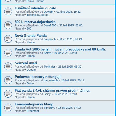
Napsal v
Punto - motor
Osvětlení interiéru ducato
Poslední příspěvek od
DavidM
«
01 úno 2025, 19:32
Napsal v
Technická Sekce
500 L rezerva-dojazdovka
Poslední příspěvek od
Jozef 500
«
31 led 2025, 22:08
Napsal v
500
Nová Grande Panda
Poslední příspěvek od
pavproch
«
30 led 2025, 16:49
Napsal v
Panda
Panda 4x4 2005 benzín, hučení převodovky nad 80 km/h.
Poslední příspěvek od
Shiby
«
30 led 2025, 13:38
Napsal v
Panda
Seřízení dveří
Poslední příspěvek od
Toxikaler
«
23 led 2025, 06:30
Napsal v
Ducato
Parkovací sensory nefungují
Poslední příspěvek od
the_miracle
«
16 led 2025, 20:12
Napsal v
Qubo
Fiat panda 2 4x4, sháním pravou přední těhlici.
Poslední příspěvek od
Shiby
«
06 led 2025, 12:18
Napsal v
Panda
Freemont-opierky hlavy
Poslední příspěvek od
TimurPK
«
02 led 2025, 17:22
Napsal v
Freemont