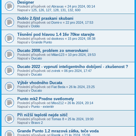
Designer
Poslední příspěvek od
Abraxas
«
24 pro 2024, 00:14
Napsal v
125, 126, 127, 128, 131, 132, 600
Doblo 2.0jtd praskani skubani
Poslední příspěvek od
Domi-x
«
22 pro 2024, 17:53
Napsal v
Doblo
Těsnění pod hlavou 1.4 16v 70kw starejte
Poslední příspěvek od
dookess
«
15 pro 2024, 08:38
Napsal v
Grande Punto
Ducato 2008, problem zo smerovkami
Poslední příspěvek od
Milan123
«
10 pro 2024, 19:53
Napsal v
Ducato
Ducato 2022 - vypnutí inteligentního dobíjení - zkušenost ?
Poslední příspěvek od
zvirek
«
06 pro 2024, 17:47
Napsal v
Ducato
Výběr vhodného Ducata
Poslední příspěvek od
Fiat Beda
«
26 lis 2024, 23:25
Napsal v
Ducato
Punto mk2 Predne svetlomety
Poslední příspěvek od
Miso212
«
26 lis 2024, 20:14
Napsal v
Punto - exteriér
Při nižší teplotě nejde sitič
Poslední příspěvek od
Tomas 8
«
25 lis 2024, 19:00
Napsal v
Bravo 2
Grande Punto 1.2 mrazová zátka, teče voda
Poslední příspěvek od
Rastik
«
21 lis 2024, 15:06