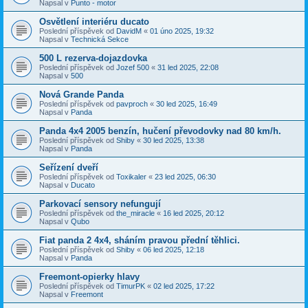
Napsal v
Punto - motor
Osvětlení interiéru ducato
Poslední příspěvek od
DavidM
«
01 úno 2025, 19:32
Napsal v
Technická Sekce
500 L rezerva-dojazdovka
Poslední příspěvek od
Jozef 500
«
31 led 2025, 22:08
Napsal v
500
Nová Grande Panda
Poslední příspěvek od
pavproch
«
30 led 2025, 16:49
Napsal v
Panda
Panda 4x4 2005 benzín, hučení převodovky nad 80 km/h.
Poslední příspěvek od
Shiby
«
30 led 2025, 13:38
Napsal v
Panda
Seřízení dveří
Poslední příspěvek od
Toxikaler
«
23 led 2025, 06:30
Napsal v
Ducato
Parkovací sensory nefungují
Poslední příspěvek od
the_miracle
«
16 led 2025, 20:12
Napsal v
Qubo
Fiat panda 2 4x4, sháním pravou přední těhlici.
Poslední příspěvek od
Shiby
«
06 led 2025, 12:18
Napsal v
Panda
Freemont-opierky hlavy
Poslední příspěvek od
TimurPK
«
02 led 2025, 17:22
Napsal v
Freemont