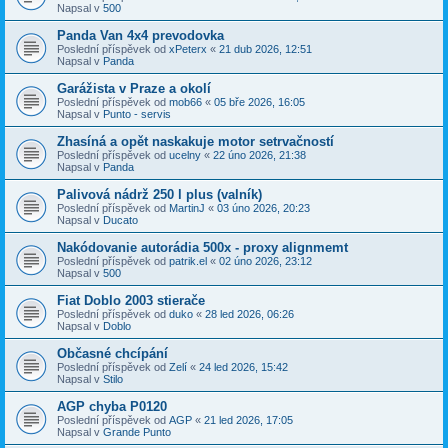
Napsal v
500
Panda Van 4x4 prevodovka
Poslední příspěvek od
xPeterx
«
21 dub 2026, 12:51
Napsal v
Panda
Garážista v Praze a okolí
Poslední příspěvek od
mob66
«
05 bře 2026, 16:05
Napsal v
Punto - servis
Zhasíná a opět naskakuje motor setrvačností
Poslední příspěvek od
ucelny
«
22 úno 2026, 21:38
Napsal v
Panda
Palivová nádrž 250 l plus (valník)
Poslední příspěvek od
MartinJ
«
03 úno 2026, 20:23
Napsal v
Ducato
Nakódovanie autorádia 500x - proxy alignmemt
Poslední příspěvek od
patrik.el
«
02 úno 2026, 23:12
Napsal v
500
Fiat Doblo 2003 stierače
Poslední příspěvek od
duko
«
28 led 2026, 06:26
Napsal v
Doblo
Občasné chcípání
Poslední příspěvek od
Zelí
«
24 led 2026, 15:42
Napsal v
Stilo
AGP chyba P0120
Poslední příspěvek od
AGP
«
21 led 2026, 17:05
Napsal v
Grande Punto