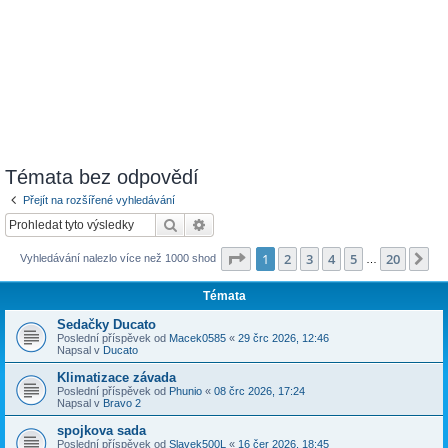
Témata bez odpovědí
Přejít na rozšířené vyhledávání
Hledat
Pokročilé hledání
Stránka
1
z
20
1
2
3
4
5
20
Da
Vyhledávání nalezlo více než 1000 shod
…
Témata
Sedačky Ducato
Poslední příspěvek od
Macek0585
«
29 črc 2026, 12:46
Napsal v
Ducato
Klimatizace závada
Poslední příspěvek od
Phunio
«
08 črc 2026, 17:24
Napsal v
Bravo 2
spojkova sada
Poslední příspěvek od
Slavek500L
«
16 čer 2026, 18:45