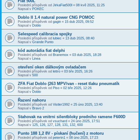
Fiat 500L
Poslední příspěvek od
JirkaFiat500l
«
08 kvě 2025, 11:25
Napsal v
POKEC
Doblo II 1.4 natural power CNG POMOC
Poslední příspěvek od
gagin
«
15 dub 2025, 09:52
Napsal v
Doblo
Selespeed calibracia spojky
Poslední příspěvek od
lubiec
«
13 dub 2025, 08:40
Napsal v
Grande Punto
kód autorádia fiat delphi
Poslední příspěvek od
Branemox
«
03 dub 2025, 18:28
Napsal v
Linea
otevření oken dálkovým ovladačem
Poslední příspěvek od
lettro
«
03 bře 2025, 16:26
Napsal v
500
ZFA Fiat Doblo (263 MPV/van - reset tlaku pneumatík
Poslední příspěvek od
Piso
«
02 bře 2025, 12:26
Napsal v
Doblo
Řazení nahoru
Poslední příspěvek od
Vistler1992
«
25 úno 2025, 13:40
Napsal v
Bravo 2
Stahovak na vnitrni silentbloky predniho ramene F600D
Poslední příspěvek od
vsuchard
«
24 úno 2025, 17:51
Napsal v
125, 126, 127, 128, 131, 132, 600
Punto 188 1,2 8V - pískaní (hučení) z motoru
Poslední příspěvek od
petertn1
«
08 úno 2025, 17:23