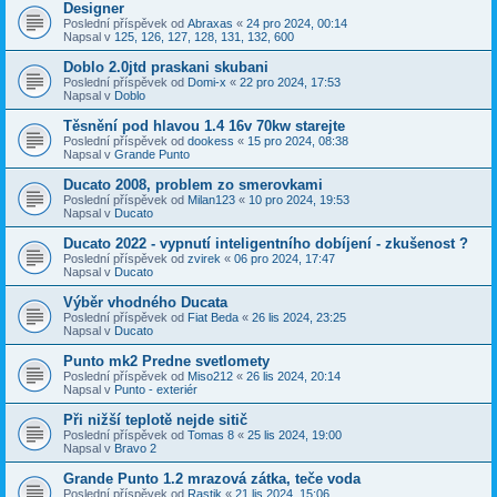
Designer
Poslední příspěvek od
Abraxas
«
24 pro 2024, 00:14
Napsal v
125, 126, 127, 128, 131, 132, 600
Doblo 2.0jtd praskani skubani
Poslední příspěvek od
Domi-x
«
22 pro 2024, 17:53
Napsal v
Doblo
Těsnění pod hlavou 1.4 16v 70kw starejte
Poslední příspěvek od
dookess
«
15 pro 2024, 08:38
Napsal v
Grande Punto
Ducato 2008, problem zo smerovkami
Poslední příspěvek od
Milan123
«
10 pro 2024, 19:53
Napsal v
Ducato
Ducato 2022 - vypnutí inteligentního dobíjení - zkušenost ?
Poslední příspěvek od
zvirek
«
06 pro 2024, 17:47
Napsal v
Ducato
Výběr vhodného Ducata
Poslední příspěvek od
Fiat Beda
«
26 lis 2024, 23:25
Napsal v
Ducato
Punto mk2 Predne svetlomety
Poslední příspěvek od
Miso212
«
26 lis 2024, 20:14
Napsal v
Punto - exteriér
Při nižší teplotě nejde sitič
Poslední příspěvek od
Tomas 8
«
25 lis 2024, 19:00
Napsal v
Bravo 2
Grande Punto 1.2 mrazová zátka, teče voda
Poslední příspěvek od
Rastik
«
21 lis 2024, 15:06