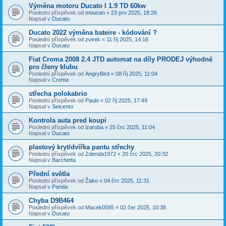
Výměna motoru Ducato I 1.9 TD 60kw
Poslední příspěvek od
moucan
«
23 pro 2025, 18:26
Napsal v
Ducato
Ducato 2022 výměna bateire - kódování ?
Poslední příspěvek od
zvirek
«
11 říj 2025, 14:16
Napsal v
Ducato
Fiat Croma 2008 2.4 JTD automat na díly PRODEJ výhodné
pro členy klubu
Poslední příspěvek od
AngryBird
«
08 říj 2025, 11:04
Napsal v
Croma
střecha polokabrio
Poslední příspěvek od
Paulo
«
02 říj 2025, 17:49
Napsal v
Seicento
Kontrola auta pred koupi
Poslední příspěvek od
lzaruba
«
25 črc 2025, 11:04
Napsal v
Ducato
plastový kryt/dvířka pantu střechy
Poslední příspěvek od
Zdenda1972
«
20 črc 2025, 20:32
Napsal v
Barchetta
Přední světla
Poslední příspěvek od
Žako
«
04 črc 2025, 11:31
Napsal v
Panda
Chyba D9B464
Poslední příspěvek od
Macek0585
«
02 čer 2025, 10:38
Napsal v
Ducato