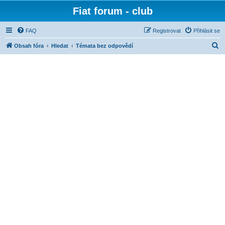
Fiat forum - club
FAQ
Registrovat
Přihlásit se
H
Obsah fóra
Hledat
Témata bez odpovědí
l
e
d
a
t