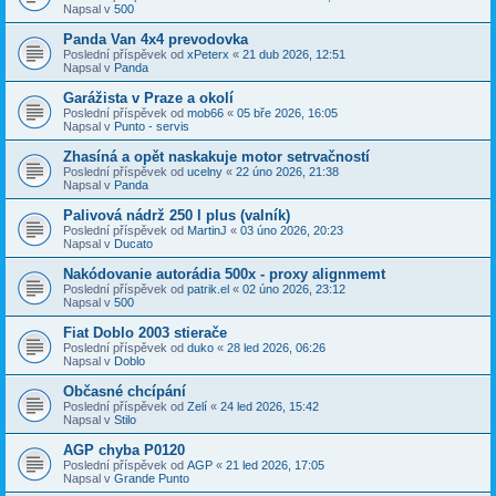
Napsal v
500
Panda Van 4x4 prevodovka
Poslední příspěvek od
xPeterx
«
21 dub 2026, 12:51
Napsal v
Panda
Garážista v Praze a okolí
Poslední příspěvek od
mob66
«
05 bře 2026, 16:05
Napsal v
Punto - servis
Zhasíná a opět naskakuje motor setrvačností
Poslední příspěvek od
ucelny
«
22 úno 2026, 21:38
Napsal v
Panda
Palivová nádrž 250 l plus (valník)
Poslední příspěvek od
MartinJ
«
03 úno 2026, 20:23
Napsal v
Ducato
Nakódovanie autorádia 500x - proxy alignmemt
Poslední příspěvek od
patrik.el
«
02 úno 2026, 23:12
Napsal v
500
Fiat Doblo 2003 stierače
Poslední příspěvek od
duko
«
28 led 2026, 06:26
Napsal v
Doblo
Občasné chcípání
Poslední příspěvek od
Zelí
«
24 led 2026, 15:42
Napsal v
Stilo
AGP chyba P0120
Poslední příspěvek od
AGP
«
21 led 2026, 17:05
Napsal v
Grande Punto