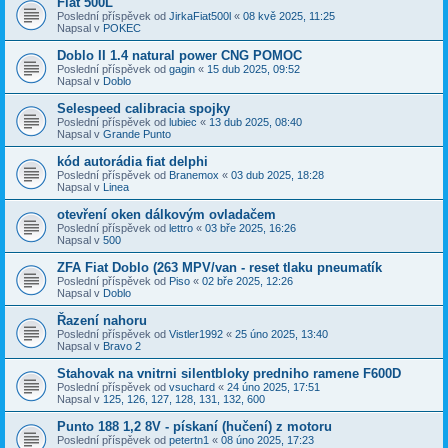
Fiat 500L
Poslední příspěvek od
JirkaFiat500l
«
08 kvě 2025, 11:25
Napsal v
POKEC
Doblo II 1.4 natural power CNG POMOC
Poslední příspěvek od
gagin
«
15 dub 2025, 09:52
Napsal v
Doblo
Selespeed calibracia spojky
Poslední příspěvek od
lubiec
«
13 dub 2025, 08:40
Napsal v
Grande Punto
kód autorádia fiat delphi
Poslední příspěvek od
Branemox
«
03 dub 2025, 18:28
Napsal v
Linea
otevření oken dálkovým ovladačem
Poslední příspěvek od
lettro
«
03 bře 2025, 16:26
Napsal v
500
ZFA Fiat Doblo (263 MPV/van - reset tlaku pneumatík
Poslední příspěvek od
Piso
«
02 bře 2025, 12:26
Napsal v
Doblo
Řazení nahoru
Poslední příspěvek od
Vistler1992
«
25 úno 2025, 13:40
Napsal v
Bravo 2
Stahovak na vnitrni silentbloky predniho ramene F600D
Poslední příspěvek od
vsuchard
«
24 úno 2025, 17:51
Napsal v
125, 126, 127, 128, 131, 132, 600
Punto 188 1,2 8V - pískaní (hučení) z motoru
Poslední příspěvek od
petertn1
«
08 úno 2025, 17:23