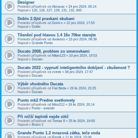
Designer
Poslední příspěvek od
Abraxas
«
24 pro 2024, 00:14
Napsal v
125, 126, 127, 128, 131, 132, 600
Doblo 2.0jtd praskani skubani
Poslední příspěvek od
Domi-x
«
22 pro 2024, 17:53
Napsal v
Doblo
Těsnění pod hlavou 1.4 16v 70kw starejte
Poslední příspěvek od
dookess
«
15 pro 2024, 08:38
Napsal v
Grande Punto
Ducato 2008, problem zo smerovkami
Poslední příspěvek od
Milan123
«
10 pro 2024, 19:53
Napsal v
Ducato
Ducato 2022 - vypnutí inteligentního dobíjení - zkušenost ?
Poslední příspěvek od
zvirek
«
06 pro 2024, 17:47
Napsal v
Ducato
Výběr vhodného Ducata
Poslední příspěvek od
Fiat Beda
«
26 lis 2024, 23:25
Napsal v
Ducato
Punto mk2 Predne svetlomety
Poslední příspěvek od
Miso212
«
26 lis 2024, 20:14
Napsal v
Punto - exteriér
Při nižší teplotě nejde sitič
Poslední příspěvek od
Tomas 8
«
25 lis 2024, 19:00
Napsal v
Bravo 2
Grande Punto 1.2 mrazová zátka, teče voda
Poslední příspěvek od
Rastik
«
21 lis 2024, 15:06