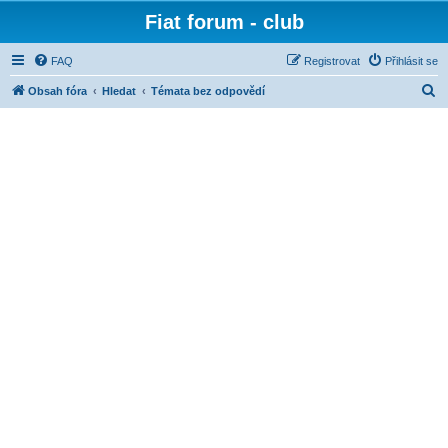
Fiat forum - club
FAQ
Registrovat
Přihlásit se
H
Obsah fóra
Hledat
Témata bez odpovědí
l
e
d
a
t