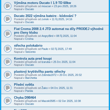
Výměna motoru Ducato I 1.9 TD 60kw
Poslední příspěvek od
moucan
«
23 pro 2025, 18:26
Napsal v
Ducato
Ducato 2022 výměna bateire - kódování ?
Poslední příspěvek od
zvirek
«
11 říj 2025, 14:16
Napsal v
Ducato
Fiat Croma 2008 2.4 JTD automat na díly PRODEJ výhodné
pro členy klubu
Poslední příspěvek od
AngryBird
«
08 říj 2025, 11:04
Napsal v
Croma
střecha polokabrio
Poslední příspěvek od
Paulo
«
02 říj 2025, 17:49
Napsal v
Seicento
Kontrola auta pred koupi
Poslední příspěvek od
lzaruba
«
25 črc 2025, 11:04
Napsal v
Ducato
plastový kryt/dvířka pantu střechy
Poslední příspěvek od
Zdenda1972
«
20 črc 2025, 20:32
Napsal v
Barchetta
Přední světla
Poslední příspěvek od
Žako
«
04 črc 2025, 11:31
Napsal v
Panda
Chyba D9B464
Poslední příspěvek od
Macek0585
«
02 čer 2025, 10:38
Napsal v
Ducato