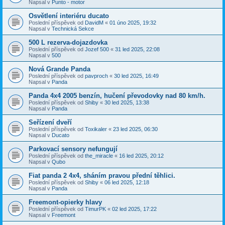
Napsal v
Punto - motor
Osvětlení interiéru ducato
Poslední příspěvek od
DavidM
«
01 úno 2025, 19:32
Napsal v
Technická Sekce
500 L rezerva-dojazdovka
Poslední příspěvek od
Jozef 500
«
31 led 2025, 22:08
Napsal v
500
Nová Grande Panda
Poslední příspěvek od
pavproch
«
30 led 2025, 16:49
Napsal v
Panda
Panda 4x4 2005 benzín, hučení převodovky nad 80 km/h.
Poslední příspěvek od
Shiby
«
30 led 2025, 13:38
Napsal v
Panda
Seřízení dveří
Poslední příspěvek od
Toxikaler
«
23 led 2025, 06:30
Napsal v
Ducato
Parkovací sensory nefungují
Poslední příspěvek od
the_miracle
«
16 led 2025, 20:12
Napsal v
Qubo
Fiat panda 2 4x4, sháním pravou přední těhlici.
Poslední příspěvek od
Shiby
«
06 led 2025, 12:18
Napsal v
Panda
Freemont-opierky hlavy
Poslední příspěvek od
TimurPK
«
02 led 2025, 17:22
Napsal v
Freemont