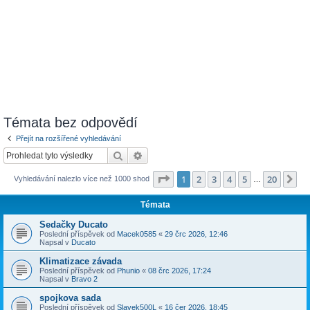
Témata bez odpovědí
Přejít na rozšířené vyhledávání
Hledat
Pokročilé hledání
Stránka
1
z
20
1
2
3
4
5
20
Da
Vyhledávání nalezlo více než 1000 shod
…
Témata
Sedačky Ducato
Poslední příspěvek od
Macek0585
«
29 črc 2026, 12:46
Napsal v
Ducato
Klimatizace závada
Poslední příspěvek od
Phunio
«
08 črc 2026, 17:24
Napsal v
Bravo 2
spojkova sada
Poslední příspěvek od
Slavek500L
«
16 čer 2026, 18:45