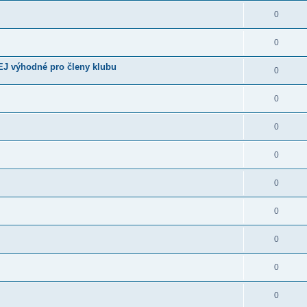
0
0
EJ výhodné pro členy klubu
0
0
0
0
0
0
0
0
0