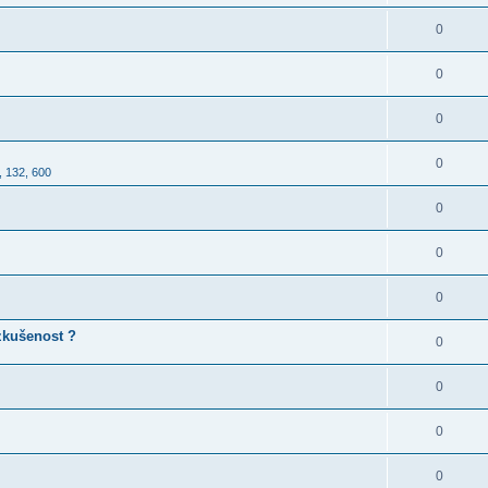
0
0
0
0
, 132, 600
0
0
0
 zkušenost ?
0
0
0
0