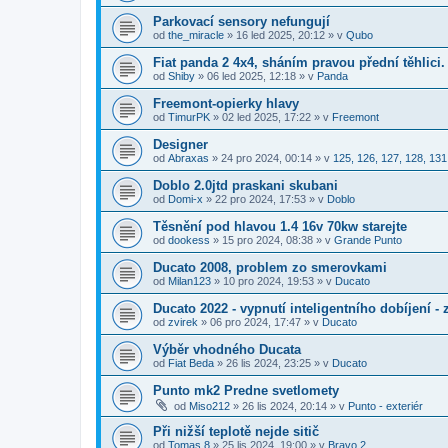
Parkovací sensory nefungují
od
the_miracle
»
16 led 2025, 20:12
» v
Qubo
Fiat panda 2 4x4, sháním pravou přední těhlici.
od
Shiby
»
06 led 2025, 12:18
» v
Panda
Freemont-opierky hlavy
od
TimurPK
»
02 led 2025, 17:22
» v
Freemont
Designer
od
Abraxas
»
24 pro 2024, 00:14
» v
125, 126, 127, 128, 131
Doblo 2.0jtd praskani skubani
od
Domi-x
»
22 pro 2024, 17:53
» v
Doblo
Těsnění pod hlavou 1.4 16v 70kw starejte
od
dookess
»
15 pro 2024, 08:38
» v
Grande Punto
Ducato 2008, problem zo smerovkami
od
Milan123
»
10 pro 2024, 19:53
» v
Ducato
Ducato 2022 - vypnutí inteligentního dobíjení -
od
zvirek
»
06 pro 2024, 17:47
» v
Ducato
Výběr vhodného Ducata
od
Fiat Beda
»
26 lis 2024, 23:25
» v
Ducato
Punto mk2 Predne svetlomety
od
Miso212
»
26 lis 2024, 20:14
» v
Punto - exteriér
Při nižší teplotě nejde sitič
od
Tomas 8
»
25 lis 2024, 19:00
» v
Bravo 2