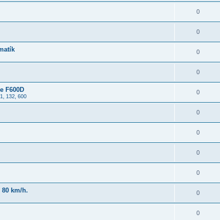
0
0
matík
0
0
ne F600D
0
1, 132, 600
0
0
0
0
 80 km/h.
0
0