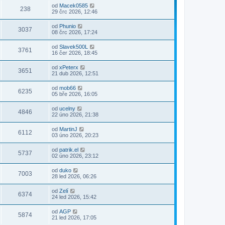
od
Macek0585
238
29 črc 2026, 12:46
od
Phunio
3037
08 črc 2026, 17:24
od
Slavek500L
3761
16 čer 2026, 18:45
od
xPeterx
3651
21 dub 2026, 12:51
od
mob66
6235
05 bře 2026, 16:05
od
ucelny
4846
22 úno 2026, 21:38
od
MartinJ
6112
03 úno 2026, 20:23
od
patrik.el
5737
02 úno 2026, 23:12
od
duko
7003
28 led 2026, 06:26
od
Zelí
6374
24 led 2026, 15:42
od
AGP
5874
21 led 2026, 17:05