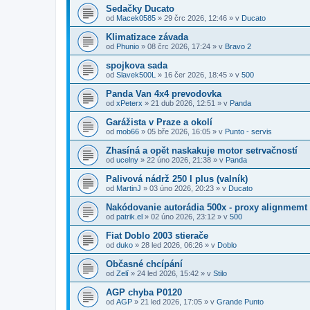
Sedačky Ducato
od
Macek0585
»
29 črc 2026, 12:46
» v
Ducato
Klimatizace závada
od
Phunio
»
08 črc 2026, 17:24
» v
Bravo 2
spojkova sada
od
Slavek500L
»
16 čer 2026, 18:45
» v
500
Panda Van 4x4 prevodovka
od
xPeterx
»
21 dub 2026, 12:51
» v
Panda
Garážista v Praze a okolí
od
mob66
»
05 bře 2026, 16:05
» v
Punto - servis
Zhasíná a opět naskakuje motor setrvačností
od
ucelny
»
22 úno 2026, 21:38
» v
Panda
Palivová nádrž 250 l plus (valník)
od
MartinJ
»
03 úno 2026, 20:23
» v
Ducato
Nakódovanie autorádia 500x - proxy alignmemt
od
patrik.el
»
02 úno 2026, 23:12
» v
500
Fiat Doblo 2003 stierače
od
duko
»
28 led 2026, 06:26
» v
Doblo
Občasné chcípání
od
Zelí
»
24 led 2026, 15:42
» v
Stilo
AGP chyba P0120
od
AGP
»
21 led 2026, 17:05
» v
Grande Punto