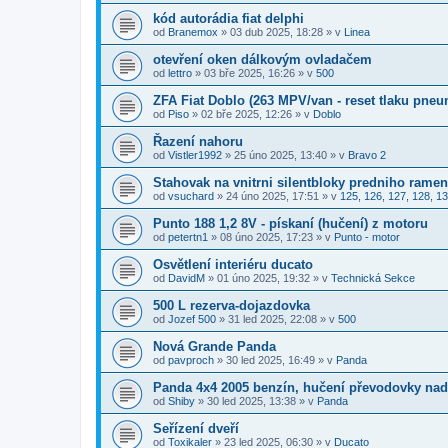
kód autorádia fiat delphi
od
Branemox
»
03 dub 2025, 18:28
» v
Linea
otevření oken dálkovým ovladačem
od
lettro
»
03 bře 2025, 16:26
» v
500
ZFA Fiat Doblo (263 MPV/van - reset tlaku pneu
od
Piso
»
02 bře 2025, 12:26
» v
Doblo
Řazení nahoru
od
Vistler1992
»
25 úno 2025, 13:40
» v
Bravo 2
Stahovak na vnitrni silentbloky predniho rame
od
vsuchard
»
24 úno 2025, 17:51
» v
125, 126, 127, 128, 13
Punto 188 1,2 8V - pískaní (hučení) z motoru
od
petertn1
»
08 úno 2025, 17:23
» v
Punto - motor
Osvětlení interiéru ducato
od
DavidM
»
01 úno 2025, 19:32
» v
Technická Sekce
500 L rezerva-dojazdovka
od
Jozef 500
»
31 led 2025, 22:08
» v
500
Nová Grande Panda
od
pavproch
»
30 led 2025, 16:49
» v
Panda
Panda 4x4 2005 benzín, hučení převodovky nad
od
Shiby
»
30 led 2025, 13:38
» v
Panda
Seřízení dveří
od
Toxikaler
»
23 led 2025, 06:30
» v
Ducato