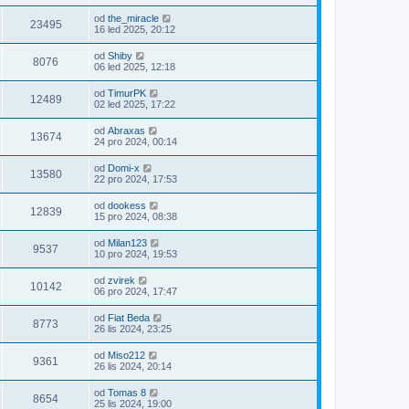
od
the_miracle
23495
16 led 2025, 20:12
od
Shiby
8076
06 led 2025, 12:18
od
TimurPK
12489
02 led 2025, 17:22
od
Abraxas
13674
24 pro 2024, 00:14
od
Domi-x
13580
22 pro 2024, 17:53
od
dookess
12839
15 pro 2024, 08:38
od
Milan123
9537
10 pro 2024, 19:53
od
zvirek
10142
06 pro 2024, 17:47
od
Fiat Beda
8773
26 lis 2024, 23:25
od
Miso212
9361
26 lis 2024, 20:14
od
Tomas 8
8654
25 lis 2024, 19:00