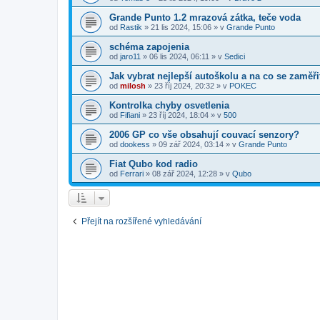
Grande Punto 1.2 mrazová zátka, teče voda
od
Rastik
»
21 lis 2024, 15:06
» v
Grande Punto
schéma zapojenia
od
jaro11
»
06 lis 2024, 06:11
» v
Sedici
Jak vybrat nejlepší autoškolu a na co se zaměři
od
milosh
»
23 říj 2024, 20:32
» v
POKEC
Kontrolka chyby osvetlenia
od
Fifiani
»
23 říj 2024, 18:04
» v
500
2006 GP co vše obsahují couvací senzory?
od
dookess
»
09 zář 2024, 03:14
» v
Grande Punto
Fiat Qubo kod radio
od
Ferrari
»
08 zář 2024, 12:28
» v
Qubo
Přejít na rozšířené vyhledávání