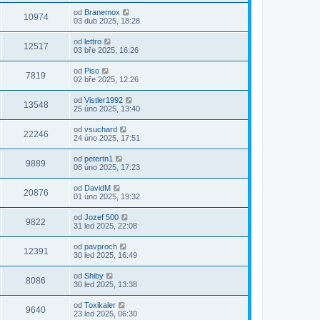
od
Branemox
10974
03 dub 2025, 18:28
od
lettro
12517
03 bře 2025, 16:26
od
Piso
7819
02 bře 2025, 12:26
od
Vistler1992
13548
25 úno 2025, 13:40
od
vsuchard
22246
24 úno 2025, 17:51
od
petertn1
9889
08 úno 2025, 17:23
od
DavidM
20876
01 úno 2025, 19:32
od
Jozef 500
9822
31 led 2025, 22:08
od
pavproch
12391
30 led 2025, 16:49
od
Shiby
8086
30 led 2025, 13:38
od
Toxikaler
9640
23 led 2025, 06:30