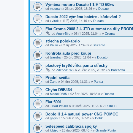
Výměna motoru Ducato I 1.9 TD 60kw
od
moucan
»
23 pro 2025, 18:26
» v
Ducato
Ducato 2022 výměna bateire - kódování ?
od
zvirek
»
11 říj 2025, 14:16
» v
Ducato
Fiat Croma 2008 2.4 JTD automat na díly PROD
od
AngryBird
»
08 říj 2025, 11:04
» v
Croma
střecha polokabrio
od
Paulo
»
02 říj 2025, 17:49
» v
Seicento
Kontrola auta pred koupi
od
lzaruba
»
25 črc 2025, 11:04
» v
Ducato
plastový kryt/dvířka pantu střechy
od
Zdenda1972
»
20 črc 2025, 20:32
» v
Barchetta
Přední světla
od
Žako
»
04 črc 2025, 11:31
» v
Panda
Chyba D9B464
od
Macek0585
»
02 čer 2025, 10:38
» v
Ducato
Fiat 500L
od
JirkaFiat500l
»
08 kvě 2025, 11:25
» v
POKEC
Doblo II 1.4 natural power CNG POMOC
od
gagin
»
15 dub 2025, 09:52
» v
Doblo
Selespeed calibracia spojky
od
lubiec
»
13 dub 2025, 08:40
» v
Grande Punto