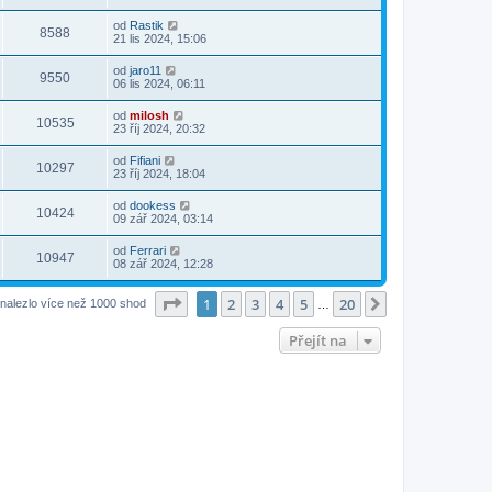
od
Rastik
8588
21 lis 2024, 15:06
od
jaro11
9550
06 lis 2024, 06:11
od
milosh
10535
23 říj 2024, 20:32
od
Fifiani
10297
23 říj 2024, 18:04
od
dookess
10424
09 zář 2024, 03:14
od
Ferrari
10947
08 zář 2024, 12:28
Stránka
1
z
20
1
2
3
4
5
20
Další
nalezlo více než 1000 shod
…
Přejít na