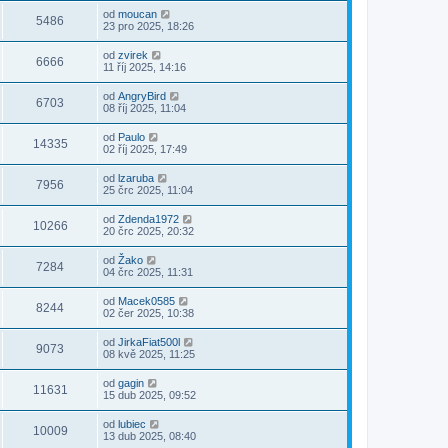
od
moucan
5486
23 pro 2025, 18:26
od
zvirek
6666
11 říj 2025, 14:16
od
AngryBird
6703
08 říj 2025, 11:04
od
Paulo
14335
02 říj 2025, 17:49
od
lzaruba
7956
25 črc 2025, 11:04
od
Zdenda1972
10266
20 črc 2025, 20:32
od
Žako
7284
04 črc 2025, 11:31
od
Macek0585
8244
02 čer 2025, 10:38
od
JirkaFiat500l
9073
08 kvě 2025, 11:25
od
gagin
11631
15 dub 2025, 09:52
od
lubiec
10009
13 dub 2025, 08:40