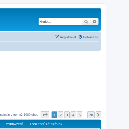
Hledat
Pokročilé hledání
Registrovat
Přihlásit se
Stránka
1
z
20
1
2
3
4
5
20
Další
nalezlo více než 1000 shod
…
ZOBRAZENÍ
POSLEDNÍ PŘÍSPĚVEK