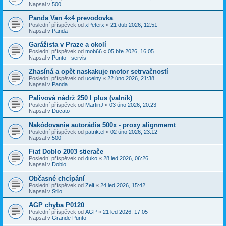
Napsal v
500
Panda Van 4x4 prevodovka
Poslední příspěvek od
xPeterx
«
21 dub 2026, 12:51
Napsal v
Panda
Garážista v Praze a okolí
Poslední příspěvek od
mob66
«
05 bře 2026, 16:05
Napsal v
Punto - servis
Zhasíná a opět naskakuje motor setrvačností
Poslední příspěvek od
ucelny
«
22 úno 2026, 21:38
Napsal v
Panda
Palivová nádrž 250 l plus (valník)
Poslední příspěvek od
MartinJ
«
03 úno 2026, 20:23
Napsal v
Ducato
Nakódovanie autorádia 500x - proxy alignmemt
Poslední příspěvek od
patrik.el
«
02 úno 2026, 23:12
Napsal v
500
Fiat Doblo 2003 stierače
Poslední příspěvek od
duko
«
28 led 2026, 06:26
Napsal v
Doblo
Občasné chcípání
Poslední příspěvek od
Zelí
«
24 led 2026, 15:42
Napsal v
Stilo
AGP chyba P0120
Poslední příspěvek od
AGP
«
21 led 2026, 17:05
Napsal v
Grande Punto