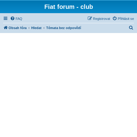
Fiat forum - club
FAQ
Registrovat
Přihlásit se
H
Obsah fóra
Hledat
Témata bez odpovědí
l
e
d
a
t