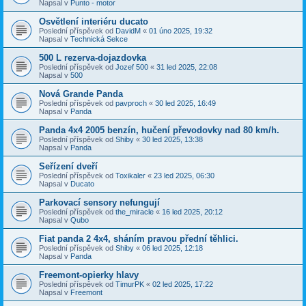
Napsal v
Punto - motor
Osvětlení interiéru ducato
Poslední příspěvek od
DavidM
«
01 úno 2025, 19:32
Napsal v
Technická Sekce
500 L rezerva-dojazdovka
Poslední příspěvek od
Jozef 500
«
31 led 2025, 22:08
Napsal v
500
Nová Grande Panda
Poslední příspěvek od
pavproch
«
30 led 2025, 16:49
Napsal v
Panda
Panda 4x4 2005 benzín, hučení převodovky nad 80 km/h.
Poslední příspěvek od
Shiby
«
30 led 2025, 13:38
Napsal v
Panda
Seřízení dveří
Poslední příspěvek od
Toxikaler
«
23 led 2025, 06:30
Napsal v
Ducato
Parkovací sensory nefungují
Poslední příspěvek od
the_miracle
«
16 led 2025, 20:12
Napsal v
Qubo
Fiat panda 2 4x4, sháním pravou přední těhlici.
Poslední příspěvek od
Shiby
«
06 led 2025, 12:18
Napsal v
Panda
Freemont-opierky hlavy
Poslední příspěvek od
TimurPK
«
02 led 2025, 17:22
Napsal v
Freemont