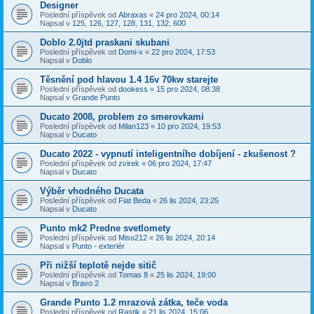
Designer
Poslední příspěvek od
Abraxas
«
24 pro 2024, 00:14
Napsal v
125, 126, 127, 128, 131, 132, 600
Doblo 2.0jtd praskani skubani
Poslední příspěvek od
Domi-x
«
22 pro 2024, 17:53
Napsal v
Doblo
Těsnění pod hlavou 1.4 16v 70kw starejte
Poslední příspěvek od
dookess
«
15 pro 2024, 08:38
Napsal v
Grande Punto
Ducato 2008, problem zo smerovkami
Poslední příspěvek od
Milan123
«
10 pro 2024, 19:53
Napsal v
Ducato
Ducato 2022 - vypnutí inteligentního dobíjení - zkušenost ?
Poslední příspěvek od
zvirek
«
06 pro 2024, 17:47
Napsal v
Ducato
Výběr vhodného Ducata
Poslední příspěvek od
Fiat Beda
«
26 lis 2024, 23:25
Napsal v
Ducato
Punto mk2 Predne svetlomety
Poslední příspěvek od
Miso212
«
26 lis 2024, 20:14
Napsal v
Punto - exteriér
Při nižší teplotě nejde sitič
Poslední příspěvek od
Tomas 8
«
25 lis 2024, 19:00
Napsal v
Bravo 2
Grande Punto 1.2 mrazová zátka, teče voda
Poslední příspěvek od
Rastik
«
21 lis 2024, 15:06