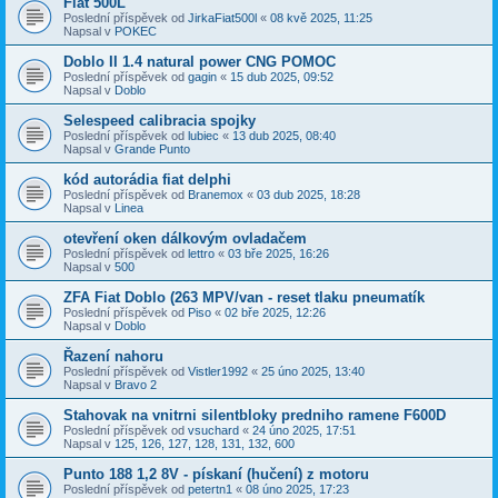
Fiat 500L
Poslední příspěvek od
JirkaFiat500l
«
08 kvě 2025, 11:25
Napsal v
POKEC
Doblo II 1.4 natural power CNG POMOC
Poslední příspěvek od
gagin
«
15 dub 2025, 09:52
Napsal v
Doblo
Selespeed calibracia spojky
Poslední příspěvek od
lubiec
«
13 dub 2025, 08:40
Napsal v
Grande Punto
kód autorádia fiat delphi
Poslední příspěvek od
Branemox
«
03 dub 2025, 18:28
Napsal v
Linea
otevření oken dálkovým ovladačem
Poslední příspěvek od
lettro
«
03 bře 2025, 16:26
Napsal v
500
ZFA Fiat Doblo (263 MPV/van - reset tlaku pneumatík
Poslední příspěvek od
Piso
«
02 bře 2025, 12:26
Napsal v
Doblo
Řazení nahoru
Poslední příspěvek od
Vistler1992
«
25 úno 2025, 13:40
Napsal v
Bravo 2
Stahovak na vnitrni silentbloky predniho ramene F600D
Poslední příspěvek od
vsuchard
«
24 úno 2025, 17:51
Napsal v
125, 126, 127, 128, 131, 132, 600
Punto 188 1,2 8V - pískaní (hučení) z motoru
Poslední příspěvek od
petertn1
«
08 úno 2025, 17:23