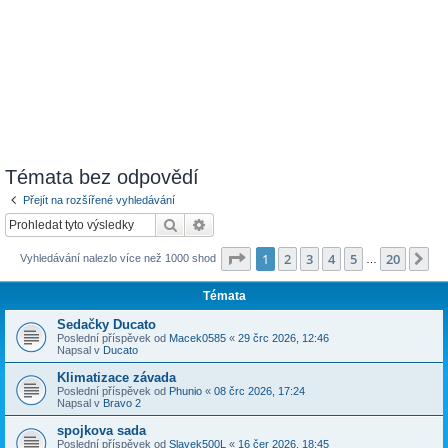
Témata bez odpovědí
Přejít na rozšířené vyhledávání
Hledat
Pokročilé hledání
Stránka
1
z
20
1
2
3
4
5
20
Da
Vyhledávání nalezlo více než 1000 shod
…
Témata
Sedačky Ducato
Poslední příspěvek od
Macek0585
«
29 črc 2026, 12:46
Napsal v
Ducato
Klimatizace závada
Poslední příspěvek od
Phunio
«
08 črc 2026, 17:24
Napsal v
Bravo 2
spojkova sada
Poslední příspěvek od
Slavek500L
«
16 čer 2026, 18:45