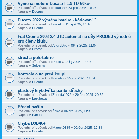
Výměna motoru Ducato I 1.9 TD 60kw
Poslední příspěvek od
moucan
«
23 pro 2025, 18:26
Napsal v
Ducato
Ducato 2022 výměna bateire - kódování ?
Poslední příspěvek od
zvirek
«
11 říj 2025, 14:16
Napsal v
Ducato
Fiat Croma 2008 2.4 JTD automat na díly PRODEJ výhodné
pro členy klubu
Poslední příspěvek od
AngryBird
«
08 říj 2025, 11:04
Napsal v
Croma
střecha polokabrio
Poslední příspěvek od
Paulo
«
02 říj 2025, 17:49
Napsal v
Seicento
Kontrola auta pred koupi
Poslední příspěvek od
lzaruba
«
25 črc 2025, 11:04
Napsal v
Ducato
plastový kryt/dvířka pantu střechy
Poslední příspěvek od
Zdenda1972
«
20 črc 2025, 20:32
Napsal v
Barchetta
Přední světla
Poslední příspěvek od
Žako
«
04 črc 2025, 11:31
Napsal v
Panda
Chyba D9B464
Poslední příspěvek od
Macek0585
«
02 čer 2025, 10:38
Napsal v
Ducato