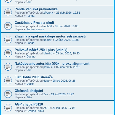
Napsal v
500
Panda Van 4x4 prevodovka
Poslední příspěvek od
xPeterx
«
21 dub 2026, 12:51
Napsal v
Panda
Garážista v Praze a okolí
Poslední příspěvek od
mob66
«
05 bře 2026, 16:05
Napsal v
Punto - servis
Zhasíná a opět naskakuje motor setrvačností
Poslední příspěvek od
ucelny
«
22 úno 2026, 21:38
Napsal v
Panda
Palivová nádrž 250 l plus (valník)
Poslední příspěvek od
MartinJ
«
03 úno 2026, 20:23
Napsal v
Ducato
Nakódovanie autorádia 500x - proxy alignmemt
Poslední příspěvek od
patrik.el
«
02 úno 2026, 23:12
Napsal v
500
Fiat Doblo 2003 stierače
Poslední příspěvek od
duko
«
28 led 2026, 06:26
Napsal v
Doblo
Občasné chcípání
Poslední příspěvek od
Zelí
«
24 led 2026, 15:42
Napsal v
Stilo
AGP chyba P0120
Poslední příspěvek od
AGP
«
21 led 2026, 17:05
Napsal v
Grande Punto