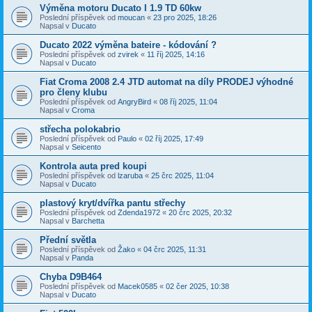
Výměna motoru Ducato I 1.9 TD 60kw
Poslední příspěvek od
moucan
«
23 pro 2025, 18:26
Napsal v
Ducato
Ducato 2022 výměna bateire - kódování ?
Poslední příspěvek od
zvirek
«
11 říj 2025, 14:16
Napsal v
Ducato
Fiat Croma 2008 2.4 JTD automat na díly PRODEJ výhodné
pro členy klubu
Poslední příspěvek od
AngryBird
«
08 říj 2025, 11:04
Napsal v
Croma
střecha polokabrio
Poslední příspěvek od
Paulo
«
02 říj 2025, 17:49
Napsal v
Seicento
Kontrola auta pred koupi
Poslední příspěvek od
lzaruba
«
25 črc 2025, 11:04
Napsal v
Ducato
plastový kryt/dvířka pantu střechy
Poslední příspěvek od
Zdenda1972
«
20 črc 2025, 20:32
Napsal v
Barchetta
Přední světla
Poslední příspěvek od
Žako
«
04 črc 2025, 11:31
Napsal v
Panda
Chyba D9B464
Poslední příspěvek od
Macek0585
«
02 čer 2025, 10:38
Napsal v
Ducato