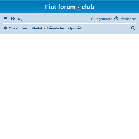
Fiat forum - club
FAQ
Registrovat
Přihlásit se
H
Obsah fóra
Hledat
Témata bez odpovědí
l
e
d
a
t