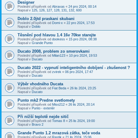
Designer
Poslední příspěvek od
Abraxas
«
24 pro 2024, 00:14
Napsal v
125, 126, 127, 128, 131, 132, 600
Doblo 2.0jtd praskani skubani
Poslední příspěvek od
Domi-x
«
22 pro 2024, 17:53
Napsal v
Doblo
Těsnění pod hlavou 1.4 16v 70kw starejte
Poslední příspěvek od
dookess
«
15 pro 2024, 08:38
Napsal v
Grande Punto
Ducato 2008, problem zo smerovkami
Poslední příspěvek od
Milan123
«
10 pro 2024, 19:53
Napsal v
Ducato
Ducato 2022 - vypnutí inteligentního dobíjení - zkušenost ?
Poslední příspěvek od
zvirek
«
06 pro 2024, 17:47
Napsal v
Ducato
Výběr vhodného Ducata
Poslední příspěvek od
Fiat Beda
«
26 lis 2024, 23:25
Napsal v
Ducato
Punto mk2 Predne svetlomety
Poslední příspěvek od
Miso212
«
26 lis 2024, 20:14
Napsal v
Punto - exteriér
Při nižší teplotě nejde sitič
Poslední příspěvek od
Tomas 8
«
25 lis 2024, 19:00
Napsal v
Bravo 2
Grande Punto 1.2 mrazová zátka, teče voda
Poslední příspěvek od
Rastik
«
21 lis 2024, 15:06