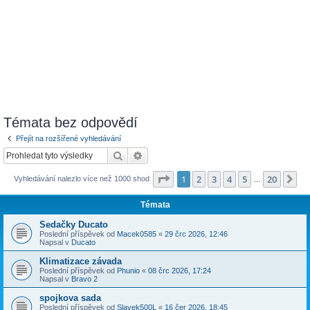
Témata bez odpovědí
Přejít na rozšířené vyhledávání
Hledat
Pokročilé hledání
Stránka
1
z
20
1
2
3
4
5
20
Da
Vyhledávání nalezlo více než 1000 shod
…
Témata
Sedačky Ducato
Poslední příspěvek od
Macek0585
«
29 črc 2026, 12:46
Napsal v
Ducato
Klimatizace závada
Poslední příspěvek od
Phunio
«
08 črc 2026, 17:24
Napsal v
Bravo 2
spojkova sada
Poslední příspěvek od
Slavek500L
«
16 čer 2026, 18:45