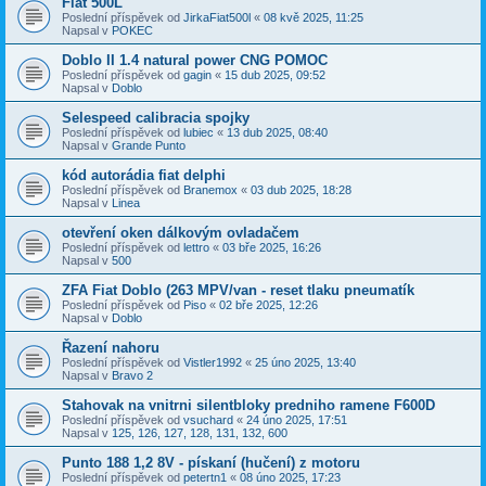
Fiat 500L
Poslední příspěvek od
JirkaFiat500l
«
08 kvě 2025, 11:25
Napsal v
POKEC
Doblo II 1.4 natural power CNG POMOC
Poslední příspěvek od
gagin
«
15 dub 2025, 09:52
Napsal v
Doblo
Selespeed calibracia spojky
Poslední příspěvek od
lubiec
«
13 dub 2025, 08:40
Napsal v
Grande Punto
kód autorádia fiat delphi
Poslední příspěvek od
Branemox
«
03 dub 2025, 18:28
Napsal v
Linea
otevření oken dálkovým ovladačem
Poslední příspěvek od
lettro
«
03 bře 2025, 16:26
Napsal v
500
ZFA Fiat Doblo (263 MPV/van - reset tlaku pneumatík
Poslední příspěvek od
Piso
«
02 bře 2025, 12:26
Napsal v
Doblo
Řazení nahoru
Poslední příspěvek od
Vistler1992
«
25 úno 2025, 13:40
Napsal v
Bravo 2
Stahovak na vnitrni silentbloky predniho ramene F600D
Poslední příspěvek od
vsuchard
«
24 úno 2025, 17:51
Napsal v
125, 126, 127, 128, 131, 132, 600
Punto 188 1,2 8V - pískaní (hučení) z motoru
Poslední příspěvek od
petertn1
«
08 úno 2025, 17:23