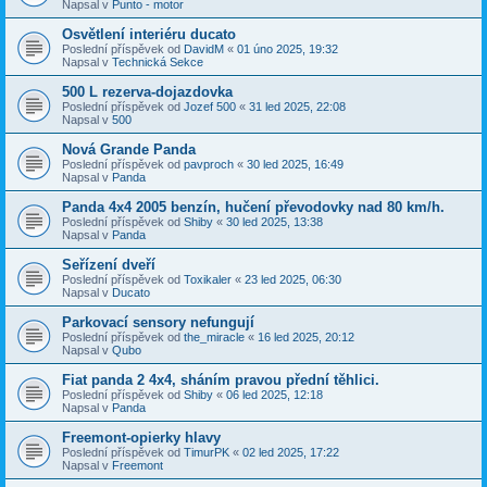
Napsal v
Punto - motor
Osvětlení interiéru ducato
Poslední příspěvek od
DavidM
«
01 úno 2025, 19:32
Napsal v
Technická Sekce
500 L rezerva-dojazdovka
Poslední příspěvek od
Jozef 500
«
31 led 2025, 22:08
Napsal v
500
Nová Grande Panda
Poslední příspěvek od
pavproch
«
30 led 2025, 16:49
Napsal v
Panda
Panda 4x4 2005 benzín, hučení převodovky nad 80 km/h.
Poslední příspěvek od
Shiby
«
30 led 2025, 13:38
Napsal v
Panda
Seřízení dveří
Poslední příspěvek od
Toxikaler
«
23 led 2025, 06:30
Napsal v
Ducato
Parkovací sensory nefungují
Poslední příspěvek od
the_miracle
«
16 led 2025, 20:12
Napsal v
Qubo
Fiat panda 2 4x4, sháním pravou přední těhlici.
Poslední příspěvek od
Shiby
«
06 led 2025, 12:18
Napsal v
Panda
Freemont-opierky hlavy
Poslední příspěvek od
TimurPK
«
02 led 2025, 17:22
Napsal v
Freemont