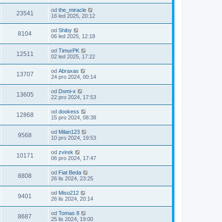
od
the_miracle
23541
16 led 2025, 20:12
od
Shiby
8104
06 led 2025, 12:18
od
TimurPK
12511
02 led 2025, 17:22
od
Abraxas
13707
24 pro 2024, 00:14
od
Domi-x
13605
22 pro 2024, 17:53
od
dookess
12868
15 pro 2024, 08:38
od
Milan123
9568
10 pro 2024, 19:53
od
zvirek
10171
06 pro 2024, 17:47
od
Fiat Beda
8808
26 lis 2024, 23:25
od
Miso212
9401
26 lis 2024, 20:14
od
Tomas 8
8687
25 lis 2024, 19:00