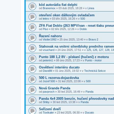
kód autorádia fiat delphi
od
Branemox
»
03 dub 2025, 18:28
» v
Linea
otevření oken dálkovým ovladačem
od
lettro
»
03 bře 2025, 16:26
» v
500
ZFA Fiat Doblo (263 MPV/van - reset tlaku pneu
od
Piso
»
02 bře 2025, 12:26
» v
Doblo
Řazení nahoru
od
Vistler1992
»
25 úno 2025, 13:40
» v
Bravo 2
Stahovak na vnitrni silentbloky predniho rame
od
vsuchard
»
24 úno 2025, 17:51
» v
125, 126, 127, 128, 13
Punto 188 1,2 8V - pískaní (hučení) z motoru
od
petertn1
»
08 úno 2025, 17:23
» v
Punto - motor
Osvětlení interiéru ducato
od
DavidM
»
01 úno 2025, 19:32
» v
Technická Sekce
500 L rezerva-dojazdovka
od
Jozef 500
»
31 led 2025, 22:08
» v
500
Nová Grande Panda
od
pavproch
»
30 led 2025, 16:49
» v
Panda
Panda 4x4 2005 benzín, hučení převodovky nad
od
Shiby
»
30 led 2025, 13:38
» v
Panda
Seřízení dveří
od
Toxikaler
»
23 led 2025, 06:30
» v
Ducato