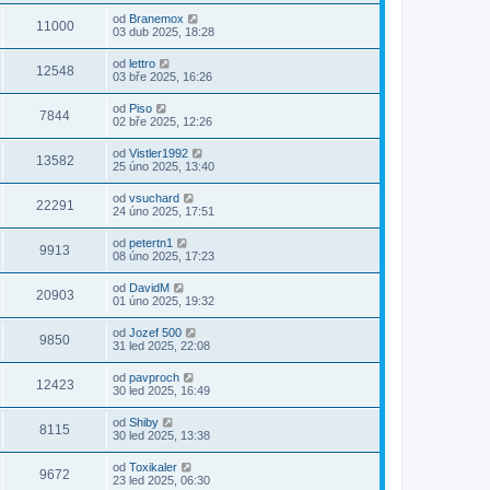
od
Branemox
11000
03 dub 2025, 18:28
od
lettro
12548
03 bře 2025, 16:26
od
Piso
7844
02 bře 2025, 12:26
od
Vistler1992
13582
25 úno 2025, 13:40
od
vsuchard
22291
24 úno 2025, 17:51
od
petertn1
9913
08 úno 2025, 17:23
od
DavidM
20903
01 úno 2025, 19:32
od
Jozef 500
9850
31 led 2025, 22:08
od
pavproch
12423
30 led 2025, 16:49
od
Shiby
8115
30 led 2025, 13:38
od
Toxikaler
9672
23 led 2025, 06:30