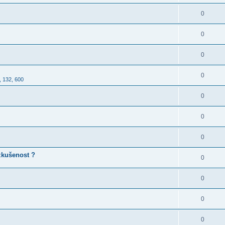
0
0
0
0
, 132, 600
0
0
0
 zkušenost ?
0
0
0
0