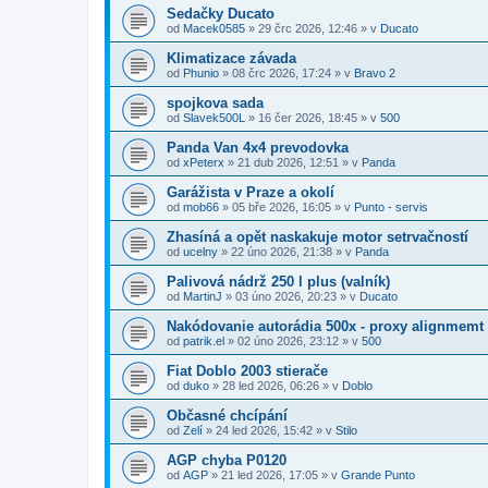
Sedačky Ducato
od
Macek0585
»
29 črc 2026, 12:46
» v
Ducato
Klimatizace závada
od
Phunio
»
08 črc 2026, 17:24
» v
Bravo 2
spojkova sada
od
Slavek500L
»
16 čer 2026, 18:45
» v
500
Panda Van 4x4 prevodovka
od
xPeterx
»
21 dub 2026, 12:51
» v
Panda
Garážista v Praze a okolí
od
mob66
»
05 bře 2026, 16:05
» v
Punto - servis
Zhasíná a opět naskakuje motor setrvačností
od
ucelny
»
22 úno 2026, 21:38
» v
Panda
Palivová nádrž 250 l plus (valník)
od
MartinJ
»
03 úno 2026, 20:23
» v
Ducato
Nakódovanie autorádia 500x - proxy alignmemt
od
patrik.el
»
02 úno 2026, 23:12
» v
500
Fiat Doblo 2003 stierače
od
duko
»
28 led 2026, 06:26
» v
Doblo
Občasné chcípání
od
Zelí
»
24 led 2026, 15:42
» v
Stilo
AGP chyba P0120
od
AGP
»
21 led 2026, 17:05
» v
Grande Punto