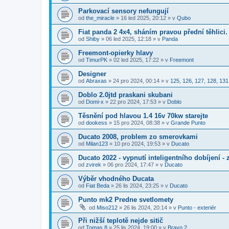
Parkovací sensory nefungují
od
the_miracle
»
16 led 2025, 20:12
» v
Qubo
Fiat panda 2 4x4, sháním pravou přední těhlici.
od
Shiby
»
06 led 2025, 12:18
» v
Panda
Freemont-opierky hlavy
od
TimurPK
»
02 led 2025, 17:22
» v
Freemont
Designer
od
Abraxas
»
24 pro 2024, 00:14
» v
125, 126, 127, 128, 131
Doblo 2.0jtd praskani skubani
od
Domi-x
»
22 pro 2024, 17:53
» v
Doblo
Těsnění pod hlavou 1.4 16v 70kw starejte
od
dookess
»
15 pro 2024, 08:38
» v
Grande Punto
Ducato 2008, problem zo smerovkami
od
Milan123
»
10 pro 2024, 19:53
» v
Ducato
Ducato 2022 - vypnutí inteligentního dobíjení -
od
zvirek
»
06 pro 2024, 17:47
» v
Ducato
Výběr vhodného Ducata
od
Fiat Beda
»
26 lis 2024, 23:25
» v
Ducato
Punto mk2 Predne svetlomety
od
Miso212
»
26 lis 2024, 20:14
» v
Punto - exteriér
Při nižší teplotě nejde sitič
od
Tomas 8
»
25 lis 2024, 19:00
» v
Bravo 2