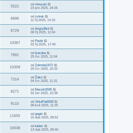
od
moucan
5522
23 pro 2025, 18:26
od
zvirek
6696
11 říj 2025, 14:16
od
AngryBird
6729
08 říj 2025, 11:04
od
Paulo
14367
02 říj 2025, 17:49
od
lzaruba
7991
25 črc 2025, 11:04
od
Zdenda1972
10309
20 črc 2025, 20:32
od
Žako
7314
04 črc 2025, 11:31
od
Macek0585
8271
02 čer 2025, 10:38
od
JirkaFiat500l
9110
08 kvě 2025, 11:25
od
gagin
11655
15 dub 2025, 09:52
od
lubiec
10038
13 dub 2025, 08:40