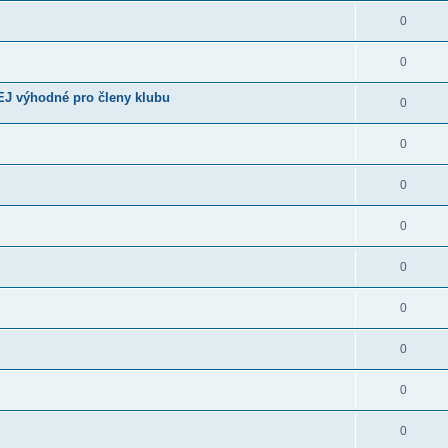
0
0
EJ výhodné pro členy klubu
0
0
0
0
0
0
0
0
0