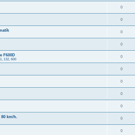
0
0
matík
0
0
ne F600D
0
1, 132, 600
0
0
0
0
 80 km/h.
0
0