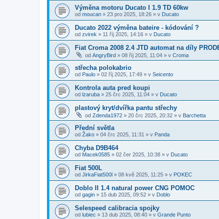
Výměna motoru Ducato I 1.9 TD 60kw
od
moucan
»
23 pro 2025, 18:26
» v
Ducato
Ducato 2022 výměna bateire - kódování ?
od
zvirek
»
11 říj 2025, 14:16
» v
Ducato
Fiat Croma 2008 2.4 JTD automat na díly PROD
od
AngryBird
»
08 říj 2025, 11:04
» v
Croma
střecha polokabrio
od
Paulo
»
02 říj 2025, 17:49
» v
Seicento
Kontrola auta pred koupi
od
lzaruba
»
25 črc 2025, 11:04
» v
Ducato
plastový kryt/dvířka pantu střechy
od
Zdenda1972
»
20 črc 2025, 20:32
» v
Barchetta
Přední světla
od
Žako
»
04 črc 2025, 11:31
» v
Panda
Chyba D9B464
od
Macek0585
»
02 čer 2025, 10:38
» v
Ducato
Fiat 500L
od
JirkaFiat500l
»
08 kvě 2025, 11:25
» v
POKEC
Doblo II 1.4 natural power CNG POMOC
od
gagin
»
15 dub 2025, 09:52
» v
Doblo
Selespeed calibracia spojky
od
lubiec
»
13 dub 2025, 08:40
» v
Grande Punto