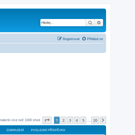
Hledat
Pokročilé hledání
Registrovat
Přihlásit se
Stránka
1
z
20
1
2
3
4
5
20
Další
nalezlo více než 1000 shod
…
ZOBRAZENÍ
POSLEDNÍ PŘÍSPĚVEK