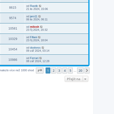
od
Rastik
8615
21 lis 2024, 15:06
od
jaro11
9574
06 lis 2024, 06:11
od
milosh
10581
23 říj 2024, 20:32
od
Fifiani
10329
23 říj 2024, 18:04
od
dookess
10454
09 zář 2024, 03:14
od
Ferrari
10986
08 zář 2024, 12:28
Stránka
1
z
20
1
2
3
4
5
20
Další
nalezlo více než 1000 shod
…
Přejít na