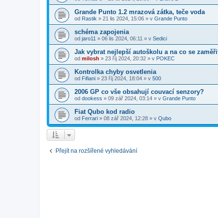
Grande Punto 1.2 mrazová zátka, teče voda
od
Rastik
»
21 lis 2024, 15:06
» v
Grande Punto
schéma zapojenia
od
jaro11
»
06 lis 2024, 06:11
» v
Sedici
Jak vybrat nejlepší autoškolu a na co se zaměři
od
milosh
»
23 říj 2024, 20:32
» v
POKEC
Kontrolka chyby osvetlenia
od
Fifiani
»
23 říj 2024, 18:04
» v
500
2006 GP co vše obsahují couvací senzory?
od
dookess
»
09 zář 2024, 03:14
» v
Grande Punto
Fiat Qubo kod radio
od
Ferrari
»
08 zář 2024, 12:28
» v
Qubo
Přejít na rozšířené vyhledávání