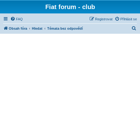
Fiat forum - club
FAQ
Registrovat
Přihlásit se
H
Obsah fóra
Hledat
Témata bez odpovědí
l
e
d
a
t