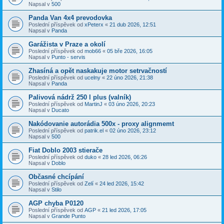
Napsal v
500
Panda Van 4x4 prevodovka
Poslední příspěvek od
xPeterx
«
21 dub 2026, 12:51
Napsal v
Panda
Garážista v Praze a okolí
Poslední příspěvek od
mob66
«
05 bře 2026, 16:05
Napsal v
Punto - servis
Zhasíná a opět naskakuje motor setrvačností
Poslední příspěvek od
ucelny
«
22 úno 2026, 21:38
Napsal v
Panda
Palivová nádrž 250 l plus (valník)
Poslední příspěvek od
MartinJ
«
03 úno 2026, 20:23
Napsal v
Ducato
Nakódovanie autorádia 500x - proxy alignmemt
Poslední příspěvek od
patrik.el
«
02 úno 2026, 23:12
Napsal v
500
Fiat Doblo 2003 stierače
Poslední příspěvek od
duko
«
28 led 2026, 06:26
Napsal v
Doblo
Občasné chcípání
Poslední příspěvek od
Zelí
«
24 led 2026, 15:42
Napsal v
Stilo
AGP chyba P0120
Poslední příspěvek od
AGP
«
21 led 2026, 17:05
Napsal v
Grande Punto