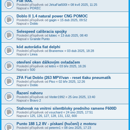
Fiat 500L
Poslední příspěvek od
JirkaFiat500l
«
08 kvě 2025, 11:25
Napsal v
POKEC
Doblo II 1.4 natural power CNG POMOC
Poslední příspěvek od
gagin
«
15 dub 2025, 09:52
Napsal v
Doblo
Selespeed calibracia spojky
Poslední příspěvek od
lubiec
«
13 dub 2025, 08:40
Napsal v
Grande Punto
kód autorádia fiat delphi
Poslední příspěvek od
Branemox
«
03 dub 2025, 18:28
Napsal v
Linea
otevření oken dálkovým ovladačem
Poslední příspěvek od
lettro
«
03 bře 2025, 16:26
Napsal v
500
ZFA Fiat Doblo (263 MPV/van - reset tlaku pneumatík
Poslední příspěvek od
Piso
«
02 bře 2025, 12:26
Napsal v
Doblo
Řazení nahoru
Poslední příspěvek od
Vistler1992
«
25 úno 2025, 13:40
Napsal v
Bravo 2
Stahovak na vnitrni silentbloky predniho ramene F600D
Poslední příspěvek od
vsuchard
«
24 úno 2025, 17:51
Napsal v
125, 126, 127, 128, 131, 132, 600
Punto 188 1,2 8V - pískaní (hučení) z motoru
Poslední příspěvek od
petertn1
«
08 úno 2025, 17:23