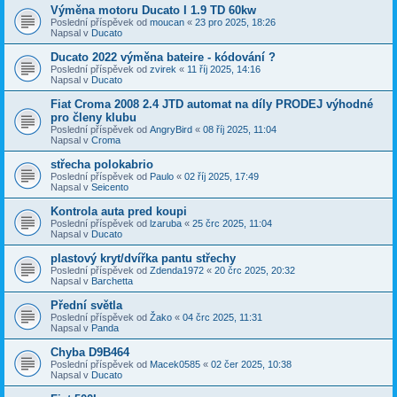
Výměna motoru Ducato I 1.9 TD 60kw
Poslední příspěvek od
moucan
«
23 pro 2025, 18:26
Napsal v
Ducato
Ducato 2022 výměna bateire - kódování ?
Poslední příspěvek od
zvirek
«
11 říj 2025, 14:16
Napsal v
Ducato
Fiat Croma 2008 2.4 JTD automat na díly PRODEJ výhodné
pro členy klubu
Poslední příspěvek od
AngryBird
«
08 říj 2025, 11:04
Napsal v
Croma
střecha polokabrio
Poslední příspěvek od
Paulo
«
02 říj 2025, 17:49
Napsal v
Seicento
Kontrola auta pred koupi
Poslední příspěvek od
lzaruba
«
25 črc 2025, 11:04
Napsal v
Ducato
plastový kryt/dvířka pantu střechy
Poslední příspěvek od
Zdenda1972
«
20 črc 2025, 20:32
Napsal v
Barchetta
Přední světla
Poslední příspěvek od
Žako
«
04 črc 2025, 11:31
Napsal v
Panda
Chyba D9B464
Poslední příspěvek od
Macek0585
«
02 čer 2025, 10:38
Napsal v
Ducato