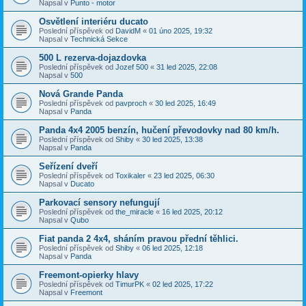
Napsal v
Punto - motor
Osvětlení interiéru ducato
Poslední příspěvek od
DavidM
«
01 úno 2025, 19:32
Napsal v
Technická Sekce
500 L rezerva-dojazdovka
Poslední příspěvek od
Jozef 500
«
31 led 2025, 22:08
Napsal v
500
Nová Grande Panda
Poslední příspěvek od
pavproch
«
30 led 2025, 16:49
Napsal v
Panda
Panda 4x4 2005 benzín, hučení převodovky nad 80 km/h.
Poslední příspěvek od
Shiby
«
30 led 2025, 13:38
Napsal v
Panda
Seřízení dveří
Poslední příspěvek od
Toxikaler
«
23 led 2025, 06:30
Napsal v
Ducato
Parkovací sensory nefungují
Poslední příspěvek od
the_miracle
«
16 led 2025, 20:12
Napsal v
Qubo
Fiat panda 2 4x4, sháním pravou přední těhlici.
Poslední příspěvek od
Shiby
«
06 led 2025, 12:18
Napsal v
Panda
Freemont-opierky hlavy
Poslední příspěvek od
TimurPK
«
02 led 2025, 17:22
Napsal v
Freemont