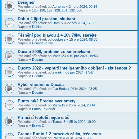
Designer
Poslední příspěvek od
Abraxas
«
24 pro 2024, 00:14
Napsal v
125, 126, 127, 128, 131, 132, 600
Doblo 2.0jtd praskani skubani
Poslední příspěvek od
Domi-x
«
22 pro 2024, 17:53
Napsal v
Doblo
Těsnění pod hlavou 1.4 16v 70kw starejte
Poslední příspěvek od
dookess
«
15 pro 2024, 08:38
Napsal v
Grande Punto
Ducato 2008, problem zo smerovkami
Poslední příspěvek od
Milan123
«
10 pro 2024, 19:53
Napsal v
Ducato
Ducato 2022 - vypnutí inteligentního dobíjení - zkušenost ?
Poslední příspěvek od
zvirek
«
06 pro 2024, 17:47
Napsal v
Ducato
Výběr vhodného Ducata
Poslední příspěvek od
Fiat Beda
«
26 lis 2024, 23:25
Napsal v
Ducato
Punto mk2 Predne svetlomety
Poslední příspěvek od
Miso212
«
26 lis 2024, 20:14
Napsal v
Punto - exteriér
Při nižší teplotě nejde sitič
Poslední příspěvek od
Tomas 8
«
25 lis 2024, 19:00
Napsal v
Bravo 2
Grande Punto 1.2 mrazová zátka, teče voda
Poslední příspěvek od
Rastik
«
21 lis 2024, 15:06