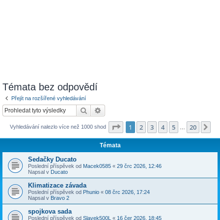
Témata bez odpovědí
Přejít na rozšířené vyhledávání
Hledat
Pokročilé hledání
Stránka
1
z
20
1
2
3
4
5
20
Da
Vyhledávání nalezlo více než 1000 shod
…
Témata
Sedačky Ducato
Poslední příspěvek od
Macek0585
«
29 črc 2026, 12:46
Napsal v
Ducato
Klimatizace závada
Poslední příspěvek od
Phunio
«
08 črc 2026, 17:24
Napsal v
Bravo 2
spojkova sada
Poslední příspěvek od
Slavek500L
«
16 čer 2026, 18:45