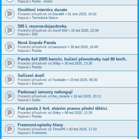
Napsal v
Punto - motor
Osvětlení interiéru ducato
Poslední příspěvek od
DavidM
«
01 úno 2025, 19:32
Napsal v
Technická Sekce
500 L rezerva-dojazdovka
Poslední příspěvek od
Jozef 500
«
31 led 2025, 22:08
Napsal v
500
Nová Grande Panda
Poslední příspěvek od
pavproch
«
30 led 2025, 16:49
Napsal v
Panda
Panda 4x4 2005 benzín, hučení převodovky nad 80 km/h.
Poslední příspěvek od
Shiby
«
30 led 2025, 13:38
Napsal v
Panda
Seřízení dveří
Poslední příspěvek od
Toxikaler
«
23 led 2025, 06:30
Napsal v
Ducato
Parkovací sensory nefungují
Poslední příspěvek od
the_miracle
«
16 led 2025, 20:12
Napsal v
Qubo
Fiat panda 2 4x4, sháním pravou přední těhlici.
Poslední příspěvek od
Shiby
«
06 led 2025, 12:18
Napsal v
Panda
Freemont-opierky hlavy
Poslední příspěvek od
TimurPK
«
02 led 2025, 17:22
Napsal v
Freemont