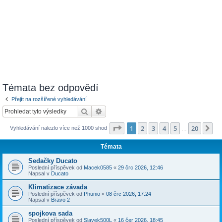
Témata bez odpovědí
Přejít na rozšířené vyhledávání
Hledat
Pokročilé hledání
Stránka
1
z
20
1
2
3
4
5
20
Da
Vyhledávání nalezlo více než 1000 shod
…
Témata
Sedačky Ducato
Poslední příspěvek od
Macek0585
«
29 črc 2026, 12:46
Napsal v
Ducato
Klimatizace závada
Poslední příspěvek od
Phunio
«
08 črc 2026, 17:24
Napsal v
Bravo 2
spojkova sada
Poslední příspěvek od
Slavek500L
«
16 čer 2026, 18:45