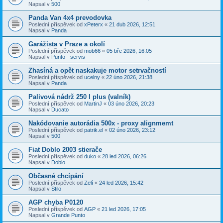
Napsal v
500
Panda Van 4x4 prevodovka
Poslední příspěvek od
xPeterx
«
21 dub 2026, 12:51
Napsal v
Panda
Garážista v Praze a okolí
Poslední příspěvek od
mob66
«
05 bře 2026, 16:05
Napsal v
Punto - servis
Zhasíná a opět naskakuje motor setrvačností
Poslední příspěvek od
ucelny
«
22 úno 2026, 21:38
Napsal v
Panda
Palivová nádrž 250 l plus (valník)
Poslední příspěvek od
MartinJ
«
03 úno 2026, 20:23
Napsal v
Ducato
Nakódovanie autorádia 500x - proxy alignmemt
Poslední příspěvek od
patrik.el
«
02 úno 2026, 23:12
Napsal v
500
Fiat Doblo 2003 stierače
Poslední příspěvek od
duko
«
28 led 2026, 06:26
Napsal v
Doblo
Občasné chcípání
Poslední příspěvek od
Zelí
«
24 led 2026, 15:42
Napsal v
Stilo
AGP chyba P0120
Poslední příspěvek od
AGP
«
21 led 2026, 17:05
Napsal v
Grande Punto