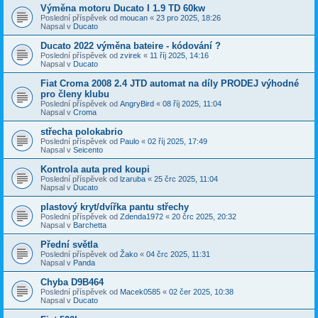
Výměna motoru Ducato I 1.9 TD 60kw
Poslední příspěvek od
moucan
«
23 pro 2025, 18:26
Napsal v
Ducato
Ducato 2022 výměna bateire - kódování ?
Poslední příspěvek od
zvirek
«
11 říj 2025, 14:16
Napsal v
Ducato
Fiat Croma 2008 2.4 JTD automat na díly PRODEJ výhodné
pro členy klubu
Poslední příspěvek od
AngryBird
«
08 říj 2025, 11:04
Napsal v
Croma
střecha polokabrio
Poslední příspěvek od
Paulo
«
02 říj 2025, 17:49
Napsal v
Seicento
Kontrola auta pred koupi
Poslední příspěvek od
lzaruba
«
25 črc 2025, 11:04
Napsal v
Ducato
plastový kryt/dvířka pantu střechy
Poslední příspěvek od
Zdenda1972
«
20 črc 2025, 20:32
Napsal v
Barchetta
Přední světla
Poslední příspěvek od
Žako
«
04 črc 2025, 11:31
Napsal v
Panda
Chyba D9B464
Poslední příspěvek od
Macek0585
«
02 čer 2025, 10:38
Napsal v
Ducato