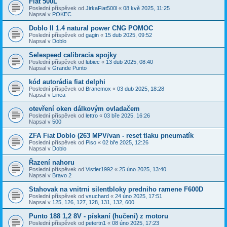
Fiat 500L
Poslední příspěvek od
JirkaFiat500l
«
08 kvě 2025, 11:25
Napsal v
POKEC
Doblo II 1.4 natural power CNG POMOC
Poslední příspěvek od
gagin
«
15 dub 2025, 09:52
Napsal v
Doblo
Selespeed calibracia spojky
Poslední příspěvek od
lubiec
«
13 dub 2025, 08:40
Napsal v
Grande Punto
kód autorádia fiat delphi
Poslední příspěvek od
Branemox
«
03 dub 2025, 18:28
Napsal v
Linea
otevření oken dálkovým ovladačem
Poslední příspěvek od
lettro
«
03 bře 2025, 16:26
Napsal v
500
ZFA Fiat Doblo (263 MPV/van - reset tlaku pneumatík
Poslední příspěvek od
Piso
«
02 bře 2025, 12:26
Napsal v
Doblo
Řazení nahoru
Poslední příspěvek od
Vistler1992
«
25 úno 2025, 13:40
Napsal v
Bravo 2
Stahovak na vnitrni silentbloky predniho ramene F600D
Poslední příspěvek od
vsuchard
«
24 úno 2025, 17:51
Napsal v
125, 126, 127, 128, 131, 132, 600
Punto 188 1,2 8V - pískaní (hučení) z motoru
Poslední příspěvek od
petertn1
«
08 úno 2025, 17:23