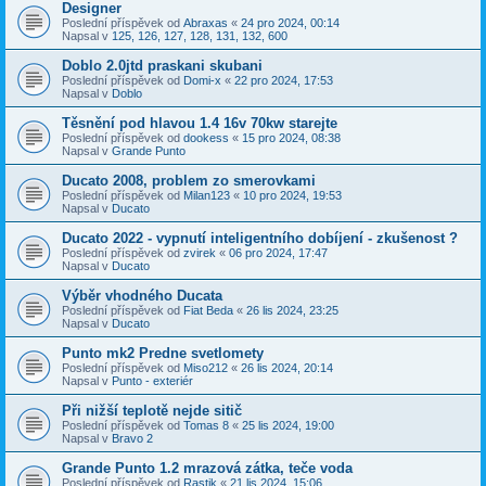
Designer
Poslední příspěvek od
Abraxas
«
24 pro 2024, 00:14
Napsal v
125, 126, 127, 128, 131, 132, 600
Doblo 2.0jtd praskani skubani
Poslední příspěvek od
Domi-x
«
22 pro 2024, 17:53
Napsal v
Doblo
Těsnění pod hlavou 1.4 16v 70kw starejte
Poslední příspěvek od
dookess
«
15 pro 2024, 08:38
Napsal v
Grande Punto
Ducato 2008, problem zo smerovkami
Poslední příspěvek od
Milan123
«
10 pro 2024, 19:53
Napsal v
Ducato
Ducato 2022 - vypnutí inteligentního dobíjení - zkušenost ?
Poslední příspěvek od
zvirek
«
06 pro 2024, 17:47
Napsal v
Ducato
Výběr vhodného Ducata
Poslední příspěvek od
Fiat Beda
«
26 lis 2024, 23:25
Napsal v
Ducato
Punto mk2 Predne svetlomety
Poslední příspěvek od
Miso212
«
26 lis 2024, 20:14
Napsal v
Punto - exteriér
Při nižší teplotě nejde sitič
Poslední příspěvek od
Tomas 8
«
25 lis 2024, 19:00
Napsal v
Bravo 2
Grande Punto 1.2 mrazová zátka, teče voda
Poslední příspěvek od
Rastik
«
21 lis 2024, 15:06