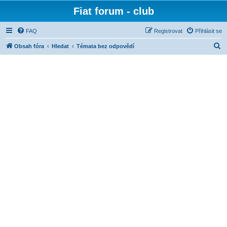
Fiat forum - club
FAQ
Registrovat
Přihlásit se
H
Obsah fóra
Hledat
Témata bez odpovědí
l
e
d
a
t