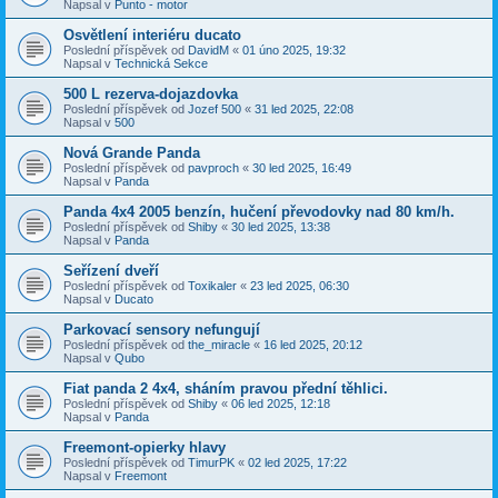
Napsal v
Punto - motor
Osvětlení interiéru ducato
Poslední příspěvek od
DavidM
«
01 úno 2025, 19:32
Napsal v
Technická Sekce
500 L rezerva-dojazdovka
Poslední příspěvek od
Jozef 500
«
31 led 2025, 22:08
Napsal v
500
Nová Grande Panda
Poslední příspěvek od
pavproch
«
30 led 2025, 16:49
Napsal v
Panda
Panda 4x4 2005 benzín, hučení převodovky nad 80 km/h.
Poslední příspěvek od
Shiby
«
30 led 2025, 13:38
Napsal v
Panda
Seřízení dveří
Poslední příspěvek od
Toxikaler
«
23 led 2025, 06:30
Napsal v
Ducato
Parkovací sensory nefungují
Poslední příspěvek od
the_miracle
«
16 led 2025, 20:12
Napsal v
Qubo
Fiat panda 2 4x4, sháním pravou přední těhlici.
Poslední příspěvek od
Shiby
«
06 led 2025, 12:18
Napsal v
Panda
Freemont-opierky hlavy
Poslední příspěvek od
TimurPK
«
02 led 2025, 17:22
Napsal v
Freemont