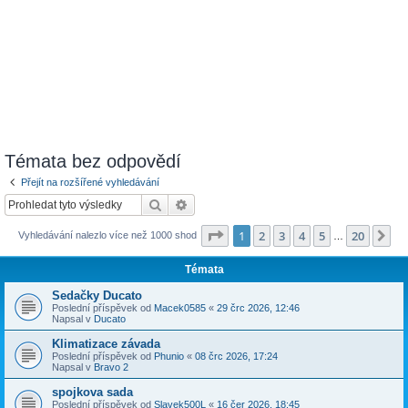
Témata bez odpovědí
Přejít na rozšířené vyhledávání
Hledat
Pokročilé hledání
Stránka
1
z
20
1
2
3
4
5
20
Da
Vyhledávání nalezlo více než 1000 shod
…
Témata
Sedačky Ducato
Poslední příspěvek od
Macek0585
«
29 črc 2026, 12:46
Napsal v
Ducato
Klimatizace závada
Poslední příspěvek od
Phunio
«
08 črc 2026, 17:24
Napsal v
Bravo 2
spojkova sada
Poslední příspěvek od
Slavek500L
«
16 čer 2026, 18:45