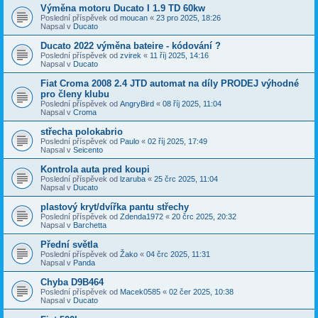
Výměna motoru Ducato I 1.9 TD 60kw
Poslední příspěvek od
moucan
«
23 pro 2025, 18:26
Napsal v
Ducato
Ducato 2022 výměna bateire - kódování ?
Poslední příspěvek od
zvirek
«
11 říj 2025, 14:16
Napsal v
Ducato
Fiat Croma 2008 2.4 JTD automat na díly PRODEJ výhodné
pro členy klubu
Poslední příspěvek od
AngryBird
«
08 říj 2025, 11:04
Napsal v
Croma
střecha polokabrio
Poslední příspěvek od
Paulo
«
02 říj 2025, 17:49
Napsal v
Seicento
Kontrola auta pred koupi
Poslední příspěvek od
lzaruba
«
25 črc 2025, 11:04
Napsal v
Ducato
plastový kryt/dvířka pantu střechy
Poslední příspěvek od
Zdenda1972
«
20 črc 2025, 20:32
Napsal v
Barchetta
Přední světla
Poslední příspěvek od
Žako
«
04 črc 2025, 11:31
Napsal v
Panda
Chyba D9B464
Poslední příspěvek od
Macek0585
«
02 čer 2025, 10:38
Napsal v
Ducato