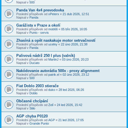
Napsal v
500
Panda Van 4x4 prevodovka
Poslední příspěvek od
xPeterx
«
21 dub 2026, 12:51
Napsal v
Panda
Garážista v Praze a okolí
Poslední příspěvek od
mob66
«
05 bře 2026, 16:05
Napsal v
Punto - servis
Zhasíná a opět naskakuje motor setrvačností
Poslední příspěvek od
ucelny
«
22 úno 2026, 21:38
Napsal v
Panda
Palivová nádrž 250 l plus (valník)
Poslední příspěvek od
MartinJ
«
03 úno 2026, 20:23
Napsal v
Ducato
Nakódovanie autorádia 500x - proxy alignmemt
Poslední příspěvek od
patrik.el
«
02 úno 2026, 23:12
Napsal v
500
Fiat Doblo 2003 stierače
Poslední příspěvek od
duko
«
28 led 2026, 06:26
Napsal v
Doblo
Občasné chcípání
Poslední příspěvek od
Zelí
«
24 led 2026, 15:42
Napsal v
Stilo
AGP chyba P0120
Poslední příspěvek od
AGP
«
21 led 2026, 17:05
Napsal v
Grande Punto