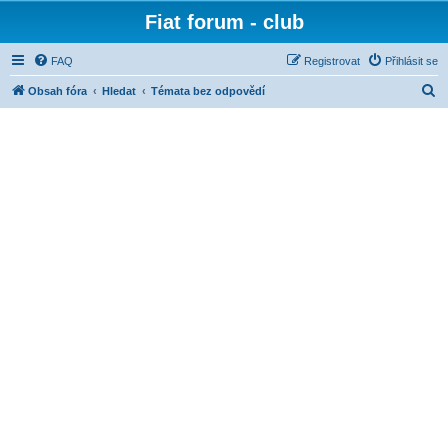
Fiat forum - club
FAQ
Registrovat
Přihlásit se
H
Obsah fóra
Hledat
Témata bez odpovědí
l
e
d
a
t