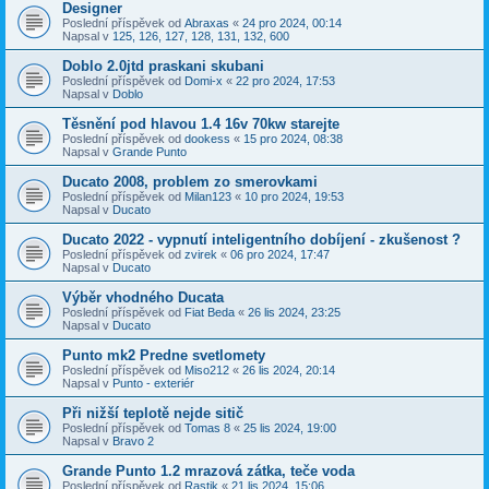
Designer
Poslední příspěvek od
Abraxas
«
24 pro 2024, 00:14
Napsal v
125, 126, 127, 128, 131, 132, 600
Doblo 2.0jtd praskani skubani
Poslední příspěvek od
Domi-x
«
22 pro 2024, 17:53
Napsal v
Doblo
Těsnění pod hlavou 1.4 16v 70kw starejte
Poslední příspěvek od
dookess
«
15 pro 2024, 08:38
Napsal v
Grande Punto
Ducato 2008, problem zo smerovkami
Poslední příspěvek od
Milan123
«
10 pro 2024, 19:53
Napsal v
Ducato
Ducato 2022 - vypnutí inteligentního dobíjení - zkušenost ?
Poslední příspěvek od
zvirek
«
06 pro 2024, 17:47
Napsal v
Ducato
Výběr vhodného Ducata
Poslední příspěvek od
Fiat Beda
«
26 lis 2024, 23:25
Napsal v
Ducato
Punto mk2 Predne svetlomety
Poslední příspěvek od
Miso212
«
26 lis 2024, 20:14
Napsal v
Punto - exteriér
Při nižší teplotě nejde sitič
Poslední příspěvek od
Tomas 8
«
25 lis 2024, 19:00
Napsal v
Bravo 2
Grande Punto 1.2 mrazová zátka, teče voda
Poslední příspěvek od
Rastik
«
21 lis 2024, 15:06