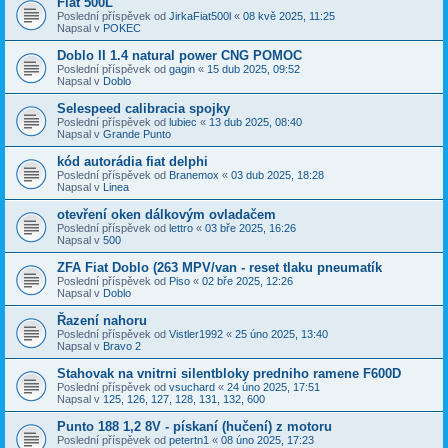
Fiat 500L
Poslední příspěvek od
JirkaFiat500l
«
08 kvě 2025, 11:25
Napsal v
POKEC
Doblo II 1.4 natural power CNG POMOC
Poslední příspěvek od
gagin
«
15 dub 2025, 09:52
Napsal v
Doblo
Selespeed calibracia spojky
Poslední příspěvek od
lubiec
«
13 dub 2025, 08:40
Napsal v
Grande Punto
kód autorádia fiat delphi
Poslední příspěvek od
Branemox
«
03 dub 2025, 18:28
Napsal v
Linea
otevření oken dálkovým ovladačem
Poslední příspěvek od
lettro
«
03 bře 2025, 16:26
Napsal v
500
ZFA Fiat Doblo (263 MPV/van - reset tlaku pneumatík
Poslední příspěvek od
Piso
«
02 bře 2025, 12:26
Napsal v
Doblo
Řazení nahoru
Poslední příspěvek od
Vistler1992
«
25 úno 2025, 13:40
Napsal v
Bravo 2
Stahovak na vnitrni silentbloky predniho ramene F600D
Poslední příspěvek od
vsuchard
«
24 úno 2025, 17:51
Napsal v
125, 126, 127, 128, 131, 132, 600
Punto 188 1,2 8V - pískaní (hučení) z motoru
Poslední příspěvek od
petertn1
«
08 úno 2025, 17:23