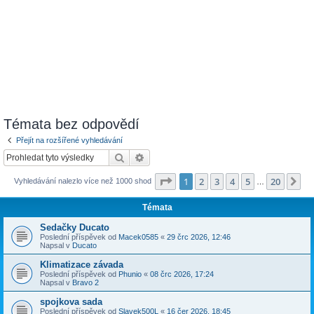
Témata bez odpovědí
Přejít na rozšířené vyhledávání
Hledat
Pokročilé hledání
Stránka
1
z
20
1
2
3
4
5
20
Da
Vyhledávání nalezlo více než 1000 shod
…
Témata
Sedačky Ducato
Poslední příspěvek od
Macek0585
«
29 črc 2026, 12:46
Napsal v
Ducato
Klimatizace závada
Poslední příspěvek od
Phunio
«
08 črc 2026, 17:24
Napsal v
Bravo 2
spojkova sada
Poslední příspěvek od
Slavek500L
«
16 čer 2026, 18:45