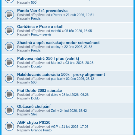
Napsal v
500
Panda Van 4x4 prevodovka
Poslední příspěvek od
xPeterx
«
21 dub 2026, 12:51
Napsal v
Panda
Garážista v Praze a okolí
Poslední příspěvek od
mob66
«
05 bře 2026, 16:05
Napsal v
Punto - servis
Zhasíná a opět naskakuje motor setrvačností
Poslední příspěvek od
ucelny
«
22 úno 2026, 21:38
Napsal v
Panda
Palivová nádrž 250 l plus (valník)
Poslední příspěvek od
MartinJ
«
03 úno 2026, 20:23
Napsal v
Ducato
Nakódovanie autorádia 500x - proxy alignmemt
Poslední příspěvek od
patrik.el
«
02 úno 2026, 23:12
Napsal v
500
Fiat Doblo 2003 stierače
Poslední příspěvek od
duko
«
28 led 2026, 06:26
Napsal v
Doblo
Občasné chcípání
Poslední příspěvek od
Zelí
«
24 led 2026, 15:42
Napsal v
Stilo
AGP chyba P0120
Poslední příspěvek od
AGP
«
21 led 2026, 17:05
Napsal v
Grande Punto