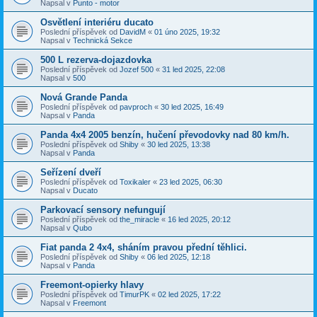
Napsal v
Punto - motor
Osvětlení interiéru ducato
Poslední příspěvek od
DavidM
«
01 úno 2025, 19:32
Napsal v
Technická Sekce
500 L rezerva-dojazdovka
Poslední příspěvek od
Jozef 500
«
31 led 2025, 22:08
Napsal v
500
Nová Grande Panda
Poslední příspěvek od
pavproch
«
30 led 2025, 16:49
Napsal v
Panda
Panda 4x4 2005 benzín, hučení převodovky nad 80 km/h.
Poslední příspěvek od
Shiby
«
30 led 2025, 13:38
Napsal v
Panda
Seřízení dveří
Poslední příspěvek od
Toxikaler
«
23 led 2025, 06:30
Napsal v
Ducato
Parkovací sensory nefungují
Poslední příspěvek od
the_miracle
«
16 led 2025, 20:12
Napsal v
Qubo
Fiat panda 2 4x4, sháním pravou přední těhlici.
Poslední příspěvek od
Shiby
«
06 led 2025, 12:18
Napsal v
Panda
Freemont-opierky hlavy
Poslední příspěvek od
TimurPK
«
02 led 2025, 17:22
Napsal v
Freemont