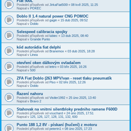
Fiat 500L
Poslední příspěvek od
JirkaFiat500l
«
08 kvě 2025, 11:25
Napsal v
POKEC
Doblo II 1.4 natural power CNG POMOC
Poslední příspěvek od
gagin
«
15 dub 2025, 09:52
Napsal v
Doblo
Selespeed calibracia spojky
Poslední příspěvek od
lubiec
«
13 dub 2025, 08:40
Napsal v
Grande Punto
kód autorádia fiat delphi
Poslední příspěvek od
Branemox
«
03 dub 2025, 18:28
Napsal v
Linea
otevření oken dálkovým ovladačem
Poslední příspěvek od
lettro
«
03 bře 2025, 16:26
Napsal v
500
ZFA Fiat Doblo (263 MPV/van - reset tlaku pneumatík
Poslední příspěvek od
Piso
«
02 bře 2025, 12:26
Napsal v
Doblo
Řazení nahoru
Poslední příspěvek od
Vistler1992
«
25 úno 2025, 13:40
Napsal v
Bravo 2
Stahovak na vnitrni silentbloky predniho ramene F600D
Poslední příspěvek od
vsuchard
«
24 úno 2025, 17:51
Napsal v
125, 126, 127, 128, 131, 132, 600
Punto 188 1,2 8V - pískaní (hučení) z motoru
Poslední příspěvek od
petertn1
«
08 úno 2025, 17:23