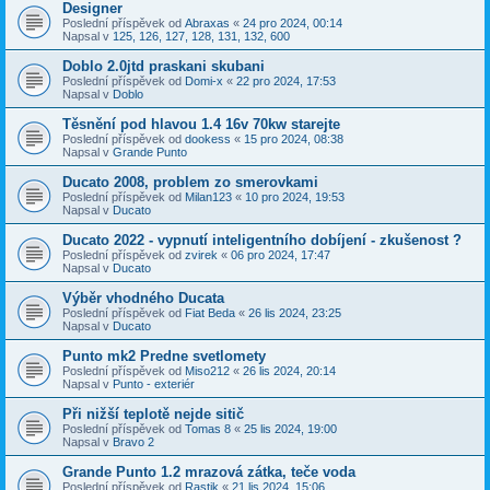
Designer
Poslední příspěvek od
Abraxas
«
24 pro 2024, 00:14
Napsal v
125, 126, 127, 128, 131, 132, 600
Doblo 2.0jtd praskani skubani
Poslední příspěvek od
Domi-x
«
22 pro 2024, 17:53
Napsal v
Doblo
Těsnění pod hlavou 1.4 16v 70kw starejte
Poslední příspěvek od
dookess
«
15 pro 2024, 08:38
Napsal v
Grande Punto
Ducato 2008, problem zo smerovkami
Poslední příspěvek od
Milan123
«
10 pro 2024, 19:53
Napsal v
Ducato
Ducato 2022 - vypnutí inteligentního dobíjení - zkušenost ?
Poslední příspěvek od
zvirek
«
06 pro 2024, 17:47
Napsal v
Ducato
Výběr vhodného Ducata
Poslední příspěvek od
Fiat Beda
«
26 lis 2024, 23:25
Napsal v
Ducato
Punto mk2 Predne svetlomety
Poslední příspěvek od
Miso212
«
26 lis 2024, 20:14
Napsal v
Punto - exteriér
Při nižší teplotě nejde sitič
Poslední příspěvek od
Tomas 8
«
25 lis 2024, 19:00
Napsal v
Bravo 2
Grande Punto 1.2 mrazová zátka, teče voda
Poslední příspěvek od
Rastik
«
21 lis 2024, 15:06