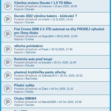
Výměna motoru Ducato I 1.9 TD 60kw
Poslední příspěvek od
moucan
«
23 pro 2025, 18:26
Napsal v
Ducato
Ducato 2022 výměna bateire - kódování ?
Poslední příspěvek od
zvirek
«
11 říj 2025, 14:16
Napsal v
Ducato
Fiat Croma 2008 2.4 JTD automat na díly PRODEJ výhodné
pro členy klubu
Poslední příspěvek od
AngryBird
«
08 říj 2025, 11:04
Napsal v
Croma
střecha polokabrio
Poslední příspěvek od
Paulo
«
02 říj 2025, 17:49
Napsal v
Seicento
Kontrola auta pred koupi
Poslední příspěvek od
lzaruba
«
25 črc 2025, 11:04
Napsal v
Ducato
plastový kryt/dvířka pantu střechy
Poslední příspěvek od
Zdenda1972
«
20 črc 2025, 20:32
Napsal v
Barchetta
Přední světla
Poslední příspěvek od
Žako
«
04 črc 2025, 11:31
Napsal v
Panda
Chyba D9B464
Poslední příspěvek od
Macek0585
«
02 čer 2025, 10:38
Napsal v
Ducato