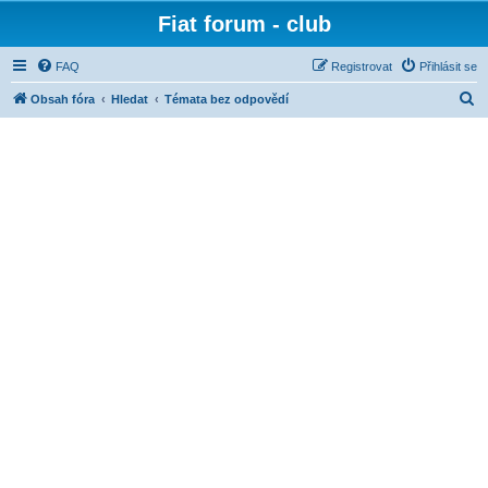
Fiat forum - club
FAQ
Registrovat
Přihlásit se
H
Obsah fóra
Hledat
Témata bez odpovědí
l
e
d
a
t