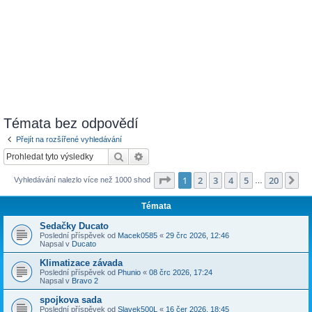
Témata bez odpovědí
Přejít na rozšířené vyhledávání
Hledat
Pokročilé hledání
Stránka
1
z
20
1
2
3
4
5
20
Da
Vyhledávání nalezlo více než 1000 shod
…
Témata
Sedačky Ducato
Poslední příspěvek od
Macek0585
«
29 črc 2026, 12:46
Napsal v
Ducato
Klimatizace závada
Poslední příspěvek od
Phunio
«
08 črc 2026, 17:24
Napsal v
Bravo 2
spojkova sada
Poslední příspěvek od
Slavek500L
«
16 čer 2026, 18:45