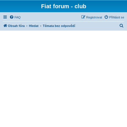
Fiat forum - club
FAQ
Registrovat
Přihlásit se
H
Obsah fóra
Hledat
Témata bez odpovědí
l
e
d
a
t