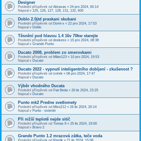
Designer
Poslední příspěvek od
Abraxas
«
24 pro 2024, 00:14
Napsal v
125, 126, 127, 128, 131, 132, 600
Doblo 2.0jtd praskani skubani
Poslední příspěvek od
Domi-x
«
22 pro 2024, 17:53
Napsal v
Doblo
Těsnění pod hlavou 1.4 16v 70kw starejte
Poslední příspěvek od
dookess
«
15 pro 2024, 08:38
Napsal v
Grande Punto
Ducato 2008, problem zo smerovkami
Poslední příspěvek od
Milan123
«
10 pro 2024, 19:53
Napsal v
Ducato
Ducato 2022 - vypnutí inteligentního dobíjení - zkušenost ?
Poslední příspěvek od
zvirek
«
06 pro 2024, 17:47
Napsal v
Ducato
Výběr vhodného Ducata
Poslední příspěvek od
Fiat Beda
«
26 lis 2024, 23:25
Napsal v
Ducato
Punto mk2 Predne svetlomety
Poslední příspěvek od
Miso212
«
26 lis 2024, 20:14
Napsal v
Punto - exteriér
Při nižší teplotě nejde sitič
Poslední příspěvek od
Tomas 8
«
25 lis 2024, 19:00
Napsal v
Bravo 2
Grande Punto 1.2 mrazová zátka, teče voda
Poslední příspěvek od
Rastik
«
21 lis 2024, 15:06