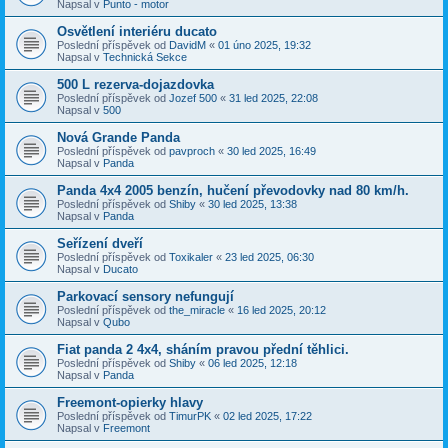
Napsal v
Punto - motor
Osvětlení interiéru ducato
Poslední příspěvek od
DavidM
«
01 úno 2025, 19:32
Napsal v
Technická Sekce
500 L rezerva-dojazdovka
Poslední příspěvek od
Jozef 500
«
31 led 2025, 22:08
Napsal v
500
Nová Grande Panda
Poslední příspěvek od
pavproch
«
30 led 2025, 16:49
Napsal v
Panda
Panda 4x4 2005 benzín, hučení převodovky nad 80 km/h.
Poslední příspěvek od
Shiby
«
30 led 2025, 13:38
Napsal v
Panda
Seřízení dveří
Poslední příspěvek od
Toxikaler
«
23 led 2025, 06:30
Napsal v
Ducato
Parkovací sensory nefungují
Poslední příspěvek od
the_miracle
«
16 led 2025, 20:12
Napsal v
Qubo
Fiat panda 2 4x4, sháním pravou přední těhlici.
Poslední příspěvek od
Shiby
«
06 led 2025, 12:18
Napsal v
Panda
Freemont-opierky hlavy
Poslední příspěvek od
TimurPK
«
02 led 2025, 17:22
Napsal v
Freemont