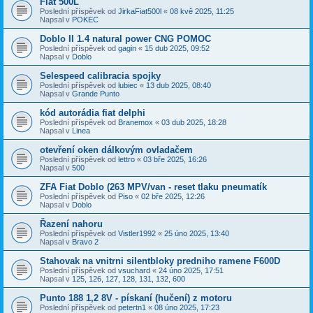
Fiat 500L
Poslední příspěvek od
JirkaFiat500l
«
08 kvě 2025, 11:25
Napsal v
POKEC
Doblo II 1.4 natural power CNG POMOC
Poslední příspěvek od
gagin
«
15 dub 2025, 09:52
Napsal v
Doblo
Selespeed calibracia spojky
Poslední příspěvek od
lubiec
«
13 dub 2025, 08:40
Napsal v
Grande Punto
kód autorádia fiat delphi
Poslední příspěvek od
Branemox
«
03 dub 2025, 18:28
Napsal v
Linea
otevření oken dálkovým ovladačem
Poslední příspěvek od
lettro
«
03 bře 2025, 16:26
Napsal v
500
ZFA Fiat Doblo (263 MPV/van - reset tlaku pneumatík
Poslední příspěvek od
Piso
«
02 bře 2025, 12:26
Napsal v
Doblo
Řazení nahoru
Poslední příspěvek od
Vistler1992
«
25 úno 2025, 13:40
Napsal v
Bravo 2
Stahovak na vnitrni silentbloky predniho ramene F600D
Poslední příspěvek od
vsuchard
«
24 úno 2025, 17:51
Napsal v
125, 126, 127, 128, 131, 132, 600
Punto 188 1,2 8V - pískaní (hučení) z motoru
Poslední příspěvek od
petertn1
«
08 úno 2025, 17:23