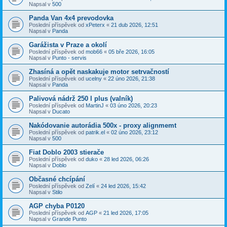
Napsal v
500
Panda Van 4x4 prevodovka
Poslední příspěvek od
xPeterx
«
21 dub 2026, 12:51
Napsal v
Panda
Garážista v Praze a okolí
Poslední příspěvek od
mob66
«
05 bře 2026, 16:05
Napsal v
Punto - servis
Zhasíná a opět naskakuje motor setrvačností
Poslední příspěvek od
ucelny
«
22 úno 2026, 21:38
Napsal v
Panda
Palivová nádrž 250 l plus (valník)
Poslední příspěvek od
MartinJ
«
03 úno 2026, 20:23
Napsal v
Ducato
Nakódovanie autorádia 500x - proxy alignmemt
Poslední příspěvek od
patrik.el
«
02 úno 2026, 23:12
Napsal v
500
Fiat Doblo 2003 stierače
Poslední příspěvek od
duko
«
28 led 2026, 06:26
Napsal v
Doblo
Občasné chcípání
Poslední příspěvek od
Zelí
«
24 led 2026, 15:42
Napsal v
Stilo
AGP chyba P0120
Poslední příspěvek od
AGP
«
21 led 2026, 17:05
Napsal v
Grande Punto