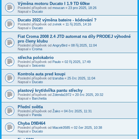
Výměna motoru Ducato I 1.9 TD 60kw
Poslední příspěvek od
moucan
«
23 pro 2025, 18:26
Napsal v
Ducato
Ducato 2022 výměna bateire - kódování ?
Poslední příspěvek od
zvirek
«
11 říj 2025, 14:16
Napsal v
Ducato
Fiat Croma 2008 2.4 JTD automat na díly PRODEJ výhodné
pro členy klubu
Poslední příspěvek od
AngryBird
«
08 říj 2025, 11:04
Napsal v
Croma
střecha polokabrio
Poslední příspěvek od
Paulo
«
02 říj 2025, 17:49
Napsal v
Seicento
Kontrola auta pred koupi
Poslední příspěvek od
lzaruba
«
25 črc 2025, 11:04
Napsal v
Ducato
plastový kryt/dvířka pantu střechy
Poslední příspěvek od
Zdenda1972
«
20 črc 2025, 20:32
Napsal v
Barchetta
Přední světla
Poslední příspěvek od
Žako
«
04 črc 2025, 11:31
Napsal v
Panda
Chyba D9B464
Poslední příspěvek od
Macek0585
«
02 čer 2025, 10:38
Napsal v
Ducato