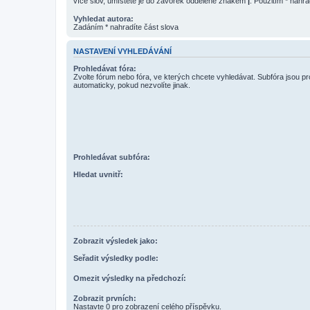
více slov, umístěte je do závorek oddělené znakem
|
. Použitím * nahra
Vyhledat autora:
Zadáním * nahradíte část slova
NASTAVENÍ VYHLEDÁVÁNÍ
Prohledávat fóra:
Zvolte fórum nebo fóra, ve kterých chcete vyhledávat. Subfóra jsou p
automaticky, pokud nezvolíte jinak.
Prohledávat subfóra:
Hledat uvnitř:
Zobrazit výsledek jako:
Seřadit výsledky podle:
Omezit výsledky na předchozí:
Zobrazit prvních:
Nastavte 0 pro zobrazení celého příspěvku.