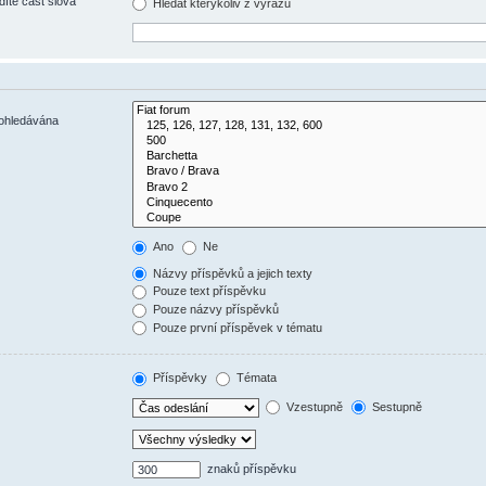
díte část slova
Hledat kterýkoliv z výrazů
rohledávána
Ano
Ne
Názvy příspěvků a jejich texty
Pouze text příspěvku
Pouze názvy příspěvků
Pouze první příspěvek v tématu
Příspěvky
Témata
Vzestupně
Sestupně
znaků příspěvku