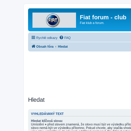
Fiat forum - club
Fiat klub a forum.
Rychlé odkazy
FAQ
Obsah fóra
Hledat
Hledat
VYHLEDÁVANÝ TEXT
Hledat klíčová slova:
Umístění
+
před slovem znamená, že slovo musí být ve výsledku pří
slovo nemá být ve výsledku přítomno. Pokud chcete, aby stačila shod