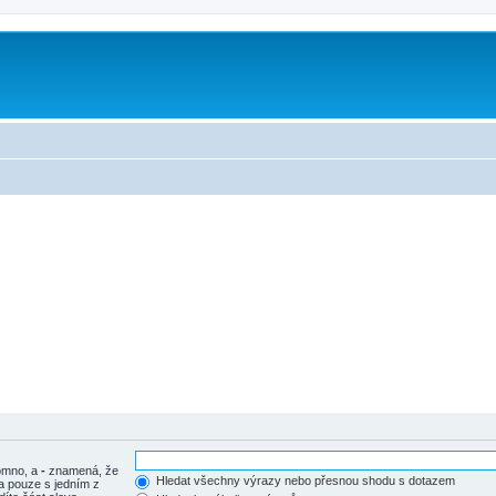
tomno, a
-
znamená, že
Hledat všechny výrazy nebo přesnou shodu s dotazem
a pouze s jedním z