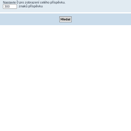
Nastavte 0 pro zobrazení celého příspěvku.
znaků příspěvku