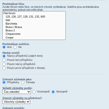
Prohledávat fóra:
Zvolte fórum nebo fóra, ve kterých chcete vyhledávat. Subfóra jsou prohledávána
automaticky, pokud nezvolíte jinak.
Prohledávat subfóra:
Ano
Ne
Hledat uvnitř:
Názvy příspěvků a jejich texty
Pouze text příspěvku
Pouze názvy příspěvků
Pouze první příspěvek v tématu
Zobrazit výsledek jako:
Příspěvky
Témata
Seřadit výsledky podle:
Vzestupně
Sestupně
Omezit výsledky na předchozí:
Zobrazit prvních: