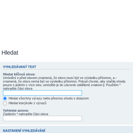
Hledat
VYHLEDÁVANÝ TEXT
Hledat klíčová slova:
Umístění
+
před slovem znamená, že slovo musí být ve výsledku přítomno, a
-
znamená, že slovo nemá být ve výsledku přítomno. Pokud chcete, aby stačila shoda
pouze s jedním z více slov, umístěte je do závorek oddělené znakem
|
. Použitím *
nahradíte část slova
Hledat všechny výrazy nebo přesnou shodu s dotazem
Hledat kterýkoliv z výrazů
Vyhledat autora:
Zadáním * nahradíte část slova
NASTAVENÍ VYHLEDÁVÁNÍ