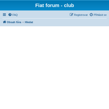
Fiat forum - club
FAQ
Registrovat
Přihlásit se
Obsah fóra
Hledat