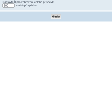
Nastavte 0 pro zobrazení celého příspěvku.
znaků příspěvku