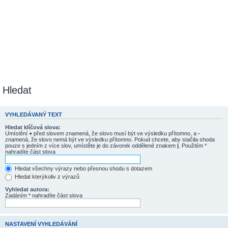
Hledat
VYHLEDÁVANÝ TEXT
Hledat klíčová slova:
Umístění
+
před slovem znamená, že slovo musí být ve výsledku přítomno, a
-
znamená, že slovo nemá být ve výsledku přítomno. Pokud chcete, aby stačila shoda
pouze s jedním z více slov, umístěte je do závorek oddělené znakem
|
. Použitím *
nahradíte část slova
Hledat všechny výrazy nebo přesnou shodu s dotazem
Hledat kterýkoliv z výrazů
Vyhledat autora:
Zadáním * nahradíte část slova
NASTAVENÍ VYHLEDÁVÁNÍ