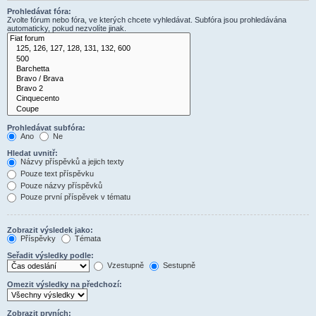
Prohledávat fóra:
Zvolte fórum nebo fóra, ve kterých chcete vyhledávat. Subfóra jsou prohledávána
automaticky, pokud nezvolíte jinak.
Prohledávat subfóra:
Ano
Ne
Hledat uvnitř:
Názvy příspěvků a jejich texty
Pouze text příspěvku
Pouze názvy příspěvků
Pouze první příspěvek v tématu
Zobrazit výsledek jako:
Příspěvky
Témata
Seřadit výsledky podle:
Vzestupně
Sestupně
Omezit výsledky na předchozí:
Zobrazit prvních: