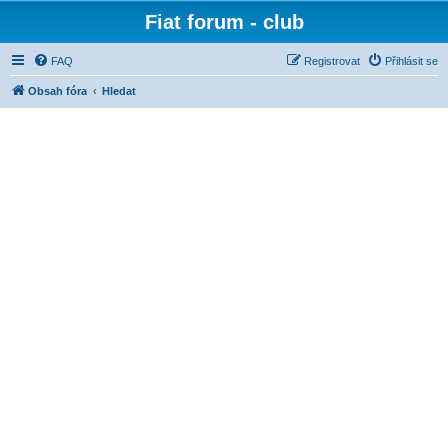
Fiat forum - club
FAQ
Registrovat
Přihlásit se
Obsah fóra
Hledat