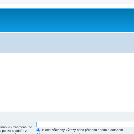
tomno, a
-
znamená, že
Hledat všechny výrazy nebo přesnou shodu s dotazem
a pouze s jedním z