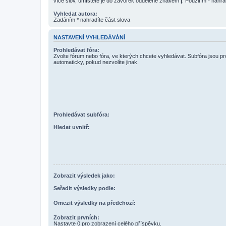
více slov, umístěte je do závorek oddělené znakem
|
. Použitím * nahra
Vyhledat autora:
Zadáním * nahradíte část slova
NASTAVENÍ VYHLEDÁVÁNÍ
Prohledávat fóra:
Zvolte fórum nebo fóra, ve kterých chcete vyhledávat. Subfóra jsou p
automaticky, pokud nezvolíte jinak.
Prohledávat subfóra:
Hledat uvnitř:
Zobrazit výsledek jako:
Seřadit výsledky podle:
Omezit výsledky na předchozí:
Zobrazit prvních:
Nastavte 0 pro zobrazení celého příspěvku.