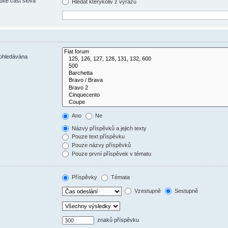
díte část slova
Hledat kterýkoliv z výrazů
rohledávána
Ano
Ne
Názvy příspěvků a jejich texty
Pouze text příspěvku
Pouze názvy příspěvků
Pouze první příspěvek v tématu
Příspěvky
Témata
Vzestupně
Sestupně
znaků příspěvku