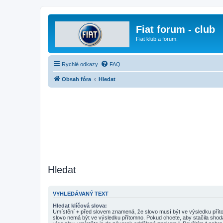
Fiat forum - club
Fiat klub a forum.
Rychlé odkazy
FAQ
Obsah fóra
Hledat
Hledat
VYHLEDÁVANÝ TEXT
Hledat klíčová slova:
Umístění
+
před slovem znamená, že slovo musí být ve výsledku pří
slovo nemá být ve výsledku přítomno. Pokud chcete, aby stačila shod