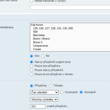
díte část slova
Hledat kterýkoliv z výrazů
rohledávána
Ano
Ne
Názvy příspěvků a jejich texty
Pouze text příspěvku
Pouze názvy příspěvků
Pouze první příspěvek v tématu
Příspěvky
Témata
Vzestupně
Sestupně
znaků příspěvku