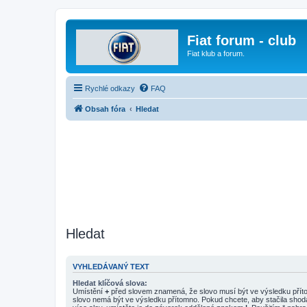
Fiat forum - club
Fiat klub a forum.
Rychlé odkazy
FAQ
Obsah fóra
Hledat
Hledat
VYHLEDÁVANÝ TEXT
Hledat klíčová slova:
Umístění
+
před slovem znamená, že slovo musí být ve výsledku pří
slovo nemá být ve výsledku přítomno. Pokud chcete, aby stačila shod