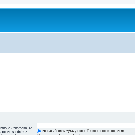
tomno, a
-
znamená, že
Hledat všechny výrazy nebo přesnou shodu s dotazem
a pouze s jedním z