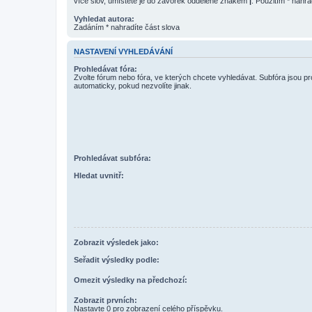
více slov, umístěte je do závorek oddělené znakem
|
. Použitím * nahra
Vyhledat autora:
Zadáním * nahradíte část slova
NASTAVENÍ VYHLEDÁVÁNÍ
Prohledávat fóra:
Zvolte fórum nebo fóra, ve kterých chcete vyhledávat. Subfóra jsou p
automaticky, pokud nezvolíte jinak.
Prohledávat subfóra:
Hledat uvnitř:
Zobrazit výsledek jako:
Seřadit výsledky podle:
Omezit výsledky na předchozí:
Zobrazit prvních:
Nastavte 0 pro zobrazení celého příspěvku.