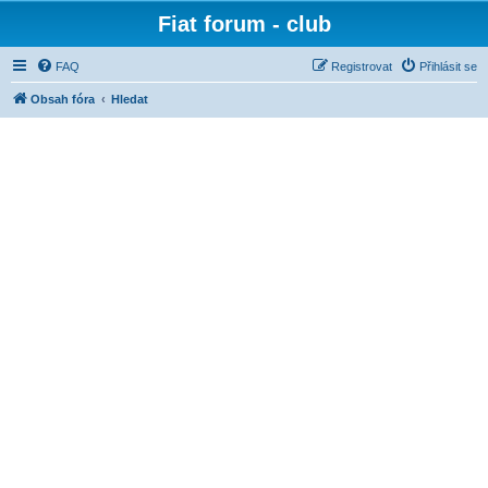
Fiat forum - club
FAQ
Registrovat
Přihlásit se
Obsah fóra
Hledat