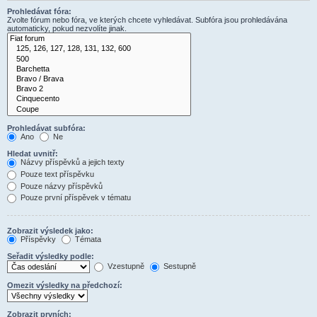
Prohledávat fóra:
Zvolte fórum nebo fóra, ve kterých chcete vyhledávat. Subfóra jsou prohledávána
automaticky, pokud nezvolíte jinak.
Prohledávat subfóra:
Ano
Ne
Hledat uvnitř:
Názvy příspěvků a jejich texty
Pouze text příspěvku
Pouze názvy příspěvků
Pouze první příspěvek v tématu
Zobrazit výsledek jako:
Příspěvky
Témata
Seřadit výsledky podle:
Vzestupně
Sestupně
Omezit výsledky na předchozí:
Zobrazit prvních: