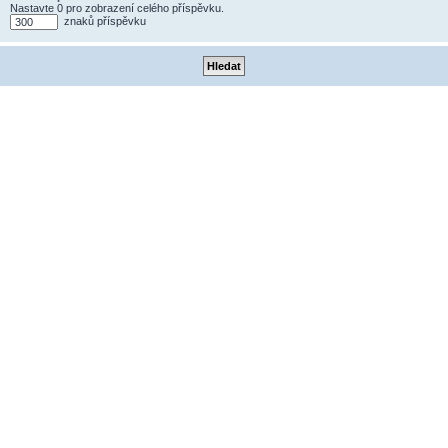
Nastavte 0 pro zobrazení celého příspěvku.
znaků příspěvku