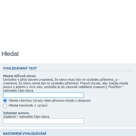
Hledat
VYHLEDÁVANÝ TEXT
Hledat klíčová slova:
Umístění
+
před slovem znamená, že slovo musí být ve výsledku přítomno, a
-
znamená, že slovo nemá být ve výsledku přítomno. Pokud chcete, aby stačila shoda
pouze s jedním z více slov, umístěte je do závorek oddělené znakem
|
. Použitím *
nahradíte část slova
Hledat všechny výrazy nebo přesnou shodu s dotazem
Hledat kterýkoliv z výrazů
Vyhledat autora:
Zadáním * nahradíte část slova
NASTAVENÍ VYHLEDÁVÁNÍ