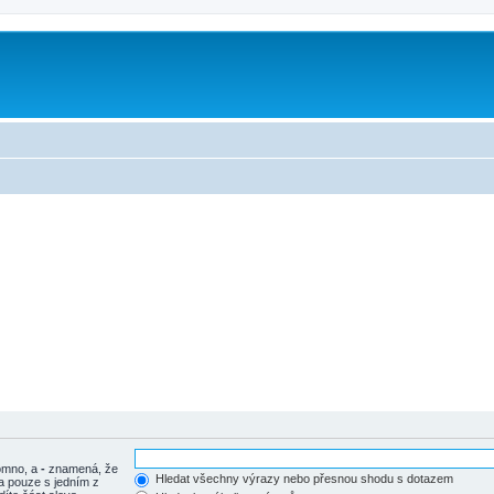
tomno, a
-
znamená, že
Hledat všechny výrazy nebo přesnou shodu s dotazem
a pouze s jedním z