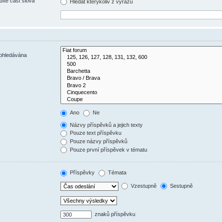
díte část slova
Hledat kterýkoliv z výrazů
rohledávána
Ano
Ne
Názvy příspěvků a jejich texty
Pouze text příspěvku
Pouze názvy příspěvků
Pouze první příspěvek v tématu
Příspěvky
Témata
Vzestupně
Sestupně
znaků příspěvku