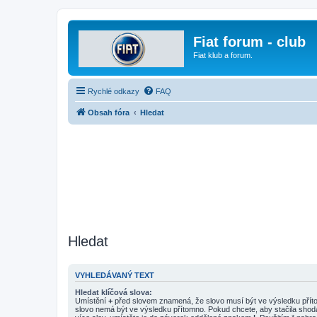
Fiat forum - club
Fiat klub a forum.
Rychlé odkazy
FAQ
Obsah fóra
Hledat
Hledat
VYHLEDÁVANÝ TEXT
Hledat klíčová slova:
Umístění
+
před slovem znamená, že slovo musí být ve výsledku pří
slovo nemá být ve výsledku přítomno. Pokud chcete, aby stačila shod