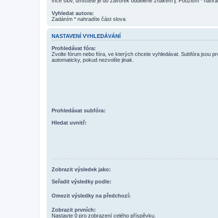
více slov, umístěte je do závorek oddělené znakem
|
. Použitím * nahra
Vyhledat autora:
Zadáním * nahradíte část slova
NASTAVENÍ VYHLEDÁVÁNÍ
Prohledávat fóra:
Zvolte fórum nebo fóra, ve kterých chcete vyhledávat. Subfóra jsou p
automaticky, pokud nezvolíte jinak.
Prohledávat subfóra:
Hledat uvnitř:
Zobrazit výsledek jako:
Seřadit výsledky podle:
Omezit výsledky na předchozí:
Zobrazit prvních:
Nastavte 0 pro zobrazení celého příspěvku.