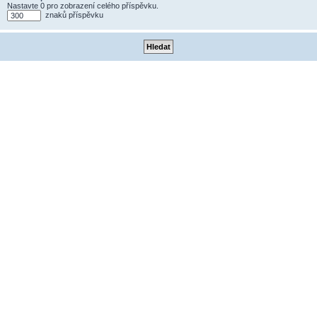
Nastavte 0 pro zobrazení celého příspěvku.
znaků příspěvku