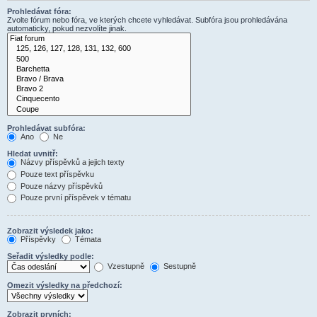
Prohledávat fóra:
Zvolte fórum nebo fóra, ve kterých chcete vyhledávat. Subfóra jsou prohledávána
automaticky, pokud nezvolíte jinak.
Prohledávat subfóra:
Ano
Ne
Hledat uvnitř:
Názvy příspěvků a jejich texty
Pouze text příspěvku
Pouze názvy příspěvků
Pouze první příspěvek v tématu
Zobrazit výsledek jako:
Příspěvky
Témata
Seřadit výsledky podle:
Vzestupně
Sestupně
Omezit výsledky na předchozí:
Zobrazit prvních: