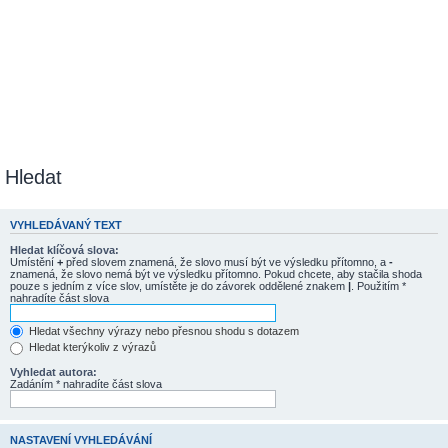
Hledat
VYHLEDÁVANÝ TEXT
Hledat klíčová slova:
Umístění
+
před slovem znamená, že slovo musí být ve výsledku přítomno, a
-
znamená, že slovo nemá být ve výsledku přítomno. Pokud chcete, aby stačila shoda
pouze s jedním z více slov, umístěte je do závorek oddělené znakem
|
. Použitím *
nahradíte část slova
Hledat všechny výrazy nebo přesnou shodu s dotazem
Hledat kterýkoliv z výrazů
Vyhledat autora:
Zadáním * nahradíte část slova
NASTAVENÍ VYHLEDÁVÁNÍ