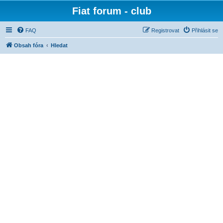
Fiat forum - club
FAQ
Registrovat
Přihlásit se
Obsah fóra
Hledat