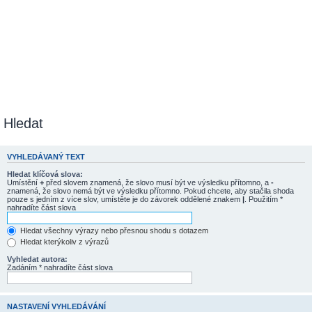
Hledat
VYHLEDÁVANÝ TEXT
Hledat klíčová slova:
Umístění
+
před slovem znamená, že slovo musí být ve výsledku přítomno, a
-
znamená, že slovo nemá být ve výsledku přítomno. Pokud chcete, aby stačila shoda
pouze s jedním z více slov, umístěte je do závorek oddělené znakem
|
. Použitím *
nahradíte část slova
Hledat všechny výrazy nebo přesnou shodu s dotazem
Hledat kterýkoliv z výrazů
Vyhledat autora:
Zadáním * nahradíte část slova
NASTAVENÍ VYHLEDÁVÁNÍ