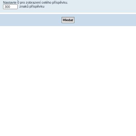
Nastavte 0 pro zobrazení celého příspěvku.
znaků příspěvku