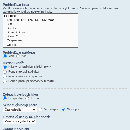
Prohledávat fóra:
Zvolte fórum nebo fóra, ve kterých chcete vyhledávat. Subfóra jsou prohledávána
automaticky, pokud nezvolíte jinak.
Prohledávat subfóra:
Ano
Ne
Hledat uvnitř:
Názvy příspěvků a jejich texty
Pouze text příspěvku
Pouze názvy příspěvků
Pouze první příspěvek v tématu
Zobrazit výsledek jako:
Příspěvky
Témata
Seřadit výsledky podle:
Vzestupně
Sestupně
Omezit výsledky na předchozí:
Zobrazit prvních: