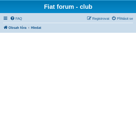
Fiat forum - club
FAQ
Registrovat
Přihlásit se
Obsah fóra
Hledat