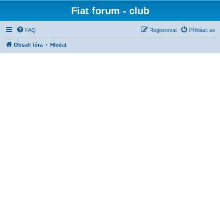
Fiat forum - club
FAQ
Registrovat
Přihlásit se
Obsah fóra
Hledat