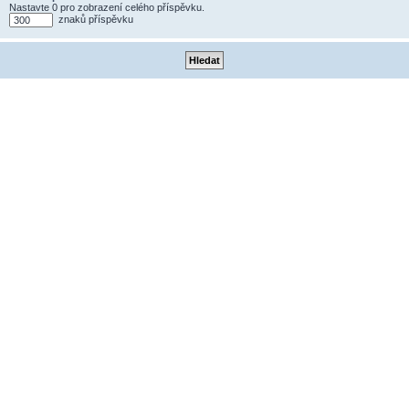
Nastavte 0 pro zobrazení celého příspěvku.
znaků příspěvku