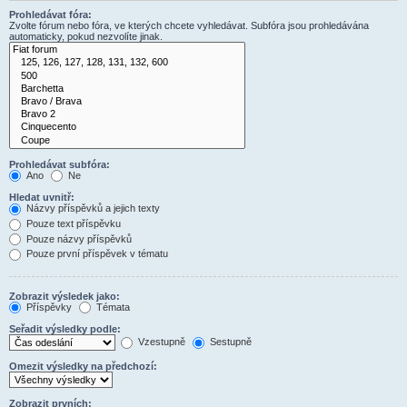
Prohledávat fóra:
Zvolte fórum nebo fóra, ve kterých chcete vyhledávat. Subfóra jsou prohledávána
automaticky, pokud nezvolíte jinak.
Prohledávat subfóra:
Ano
Ne
Hledat uvnitř:
Názvy příspěvků a jejich texty
Pouze text příspěvku
Pouze názvy příspěvků
Pouze první příspěvek v tématu
Zobrazit výsledek jako:
Příspěvky
Témata
Seřadit výsledky podle:
Vzestupně
Sestupně
Omezit výsledky na předchozí:
Zobrazit prvních: