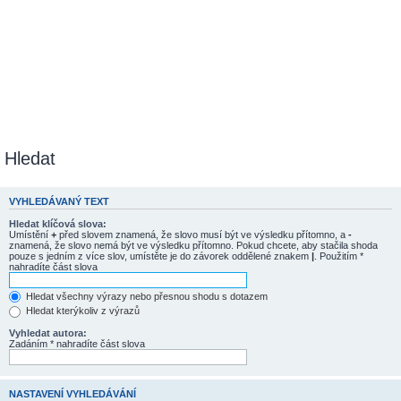
Hledat
VYHLEDÁVANÝ TEXT
Hledat klíčová slova:
Umístění
+
před slovem znamená, že slovo musí být ve výsledku přítomno, a
-
znamená, že slovo nemá být ve výsledku přítomno. Pokud chcete, aby stačila shoda
pouze s jedním z více slov, umístěte je do závorek oddělené znakem
|
. Použitím *
nahradíte část slova
Hledat všechny výrazy nebo přesnou shodu s dotazem
Hledat kterýkoliv z výrazů
Vyhledat autora:
Zadáním * nahradíte část slova
NASTAVENÍ VYHLEDÁVÁNÍ