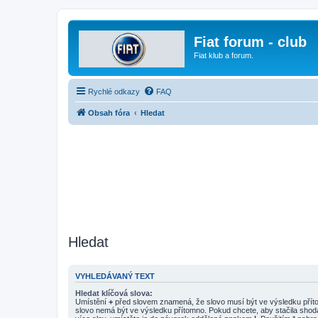
Fiat forum - club
Fiat klub a forum.
Rychlé odkazy
FAQ
Obsah fóra
Hledat
Hledat
VYHLEDÁVANÝ TEXT
Hledat klíčová slova:
Umístění
+
před slovem znamená, že slovo musí být ve výsledku pří
slovo nemá být ve výsledku přítomno. Pokud chcete, aby stačila shod