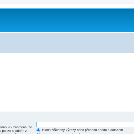
tomno, a
-
znamená, že
Hledat všechny výrazy nebo přesnou shodu s dotazem
a pouze s jedním z