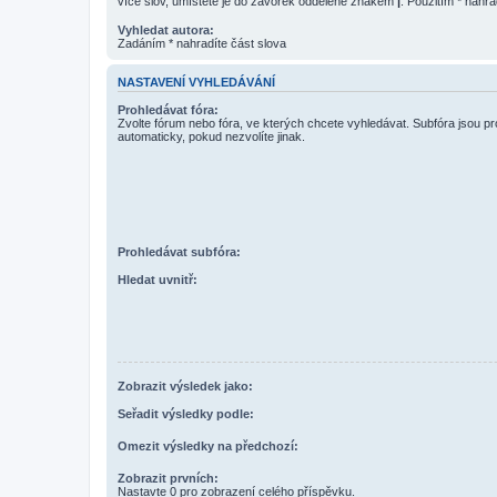
více slov, umístěte je do závorek oddělené znakem
|
. Použitím * nahra
Vyhledat autora:
Zadáním * nahradíte část slova
NASTAVENÍ VYHLEDÁVÁNÍ
Prohledávat fóra:
Zvolte fórum nebo fóra, ve kterých chcete vyhledávat. Subfóra jsou p
automaticky, pokud nezvolíte jinak.
Prohledávat subfóra:
Hledat uvnitř:
Zobrazit výsledek jako:
Seřadit výsledky podle:
Omezit výsledky na předchozí:
Zobrazit prvních:
Nastavte 0 pro zobrazení celého příspěvku.