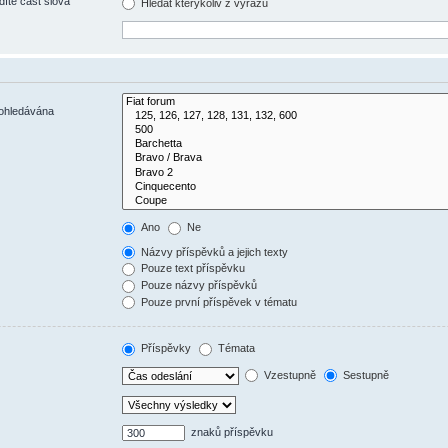
díte část slova
Hledat kterýkoliv z výrazů
rohledávána
Ano
Ne
Názvy příspěvků a jejich texty
Pouze text příspěvku
Pouze názvy příspěvků
Pouze první příspěvek v tématu
Příspěvky
Témata
Vzestupně
Sestupně
znaků příspěvku