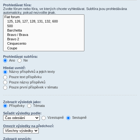
Prohledávat fóra:
Zvolte fórum nebo fóra, ve kterých chcete vyhledávat. Subfóra jsou prohledávána
automaticky, pokud nezvolíte jinak.
Prohledávat subfóra:
Ano
Ne
Hledat uvnitř:
Názvy příspěvků a jejich texty
Pouze text příspěvku
Pouze názvy příspěvků
Pouze první příspěvek v tématu
Zobrazit výsledek jako:
Příspěvky
Témata
Seřadit výsledky podle:
Vzestupně
Sestupně
Omezit výsledky na předchozí:
Zobrazit prvních: