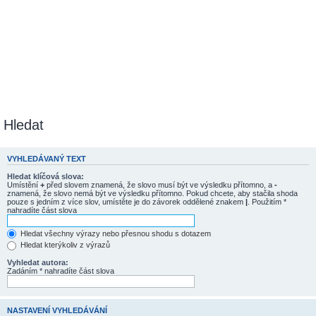
Hledat
VYHLEDÁVANÝ TEXT
Hledat klíčová slova:
Umístění
+
před slovem znamená, že slovo musí být ve výsledku přítomno, a
-
znamená, že slovo nemá být ve výsledku přítomno. Pokud chcete, aby stačila shoda
pouze s jedním z více slov, umístěte je do závorek oddělené znakem
|
. Použitím *
nahradíte část slova
Hledat všechny výrazy nebo přesnou shodu s dotazem
Hledat kterýkoliv z výrazů
Vyhledat autora:
Zadáním * nahradíte část slova
NASTAVENÍ VYHLEDÁVÁNÍ