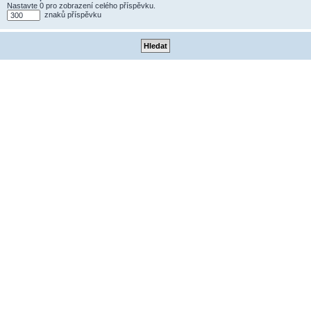
Nastavte 0 pro zobrazení celého příspěvku.
znaků příspěvku