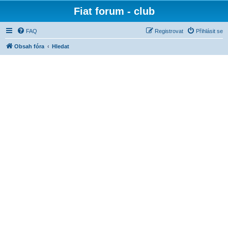
Fiat forum - club
FAQ
Registrovat
Přihlásit se
Obsah fóra
Hledat