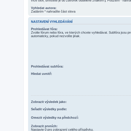
více slov, umístěte je do závorek oddělené znakem
|
. Použitím * nahra
Vyhledat autora:
Zadáním * nahradíte část slova
NASTAVENÍ VYHLEDÁVÁNÍ
Prohledávat fóra:
Zvolte fórum nebo fóra, ve kterých chcete vyhledávat. Subfóra jsou p
automaticky, pokud nezvolíte jinak.
Prohledávat subfóra:
Hledat uvnitř:
Zobrazit výsledek jako:
Seřadit výsledky podle:
Omezit výsledky na předchozí:
Zobrazit prvních:
Nastavte 0 pro zobrazení celého příspěvku.