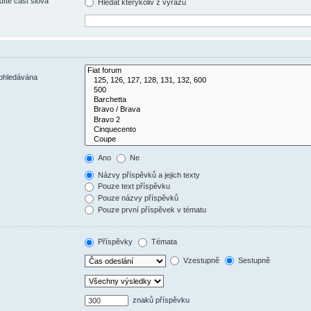
díte část slova
Hledat kterýkoliv z výrazů
rohledávána
Ano
Ne
Názvy příspěvků a jejich texty
Pouze text příspěvku
Pouze názvy příspěvků
Pouze první příspěvek v tématu
Příspěvky
Témata
Vzestupně
Sestupně
znaků příspěvku