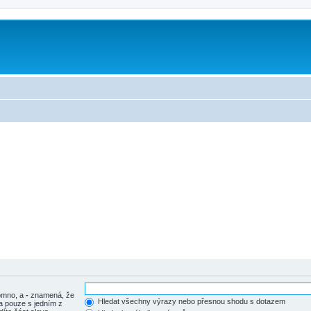
tomno, a
-
znamená, že
Hledat všechny výrazy nebo přesnou shodu s dotazem
a pouze s jedním z