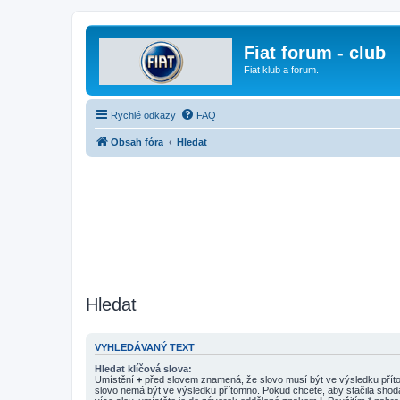
Fiat forum - club
Fiat klub a forum.
Rychlé odkazy
FAQ
Obsah fóra
Hledat
Hledat
VYHLEDÁVANÝ TEXT
Hledat klíčová slova:
Umístění
+
před slovem znamená, že slovo musí být ve výsledku pří
slovo nemá být ve výsledku přítomno. Pokud chcete, aby stačila shod