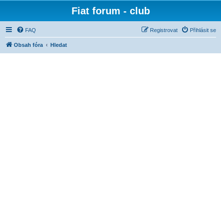
Fiat forum - club
FAQ
Registrovat
Přihlásit se
Obsah fóra
Hledat