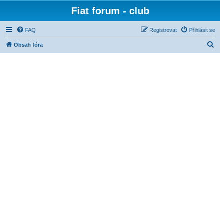
Fiat forum - club
FAQ
Registrovat
Přihlásit se
H
Obsah fóra
l
e
d
a
t