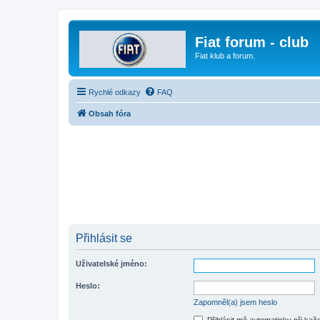
Fiat forum - club
Fiat klub a forum.
Rychlé odkazy
FAQ
Obsah fóra
Přihlásit se
Uživatelské jméno:
Heslo:
Zapomněl(a) jsem heslo
Přihlásit mě automaticky při ka