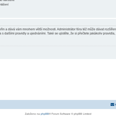
hlášení
 vteřin a dává vám mnohem větší možnosti. Administrátor fóra též může dávat rozšíře
 s dalšími pravidly a ujednáními. Také se ujistěte, že si přečtete jakákoliv pravidla, 
Založeno na
phpBB
® Forum Software © phpBB Limited