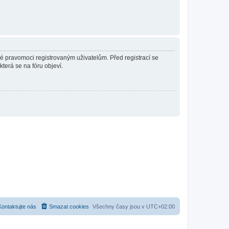
né pravomoci registrovaným uživatelům. Před registrací se
která se na fóru objeví.
Kontaktujte nás
Smazat cookies
Všechny časy jsou v
UTC+02:00