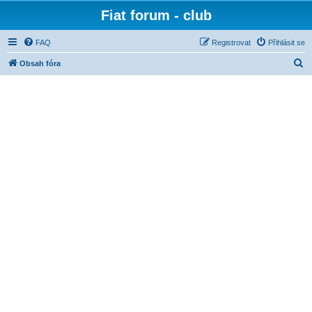
Fiat forum - club
FAQ
Registrovat
Přihlásit se
H
Obsah fóra
l
e
d
a
t