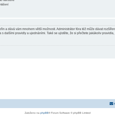
hlášení
 vteřin a dává vám mnohem větší možnosti. Administrátor fóra též může dávat rozšíře
 s dalšími pravidly a ujednáními. Také se ujistěte, že si přečtete jakákoliv pravidla, 
Založeno na
phpBB
® Forum Software © phpBB Limited