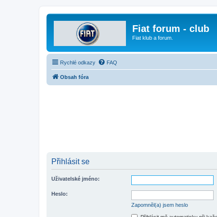
Fiat forum - club
Fiat klub a forum.
Rychlé odkazy
FAQ
Obsah fóra
Přihlásit se
Uživatelské jméno:
Heslo:
Zapomněl(a) jsem heslo
Přihlásit mě automaticky při ka