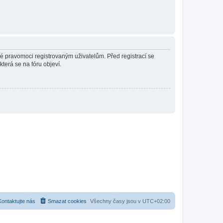
né pravomoci registrovaným uživatelům. Před registrací se
která se na fóru objeví.
Kontaktujte nás
Smazat cookies
Všechny časy jsou v
UTC+02:00