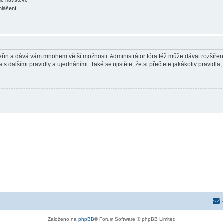
hlášení
 vteřin a dává vám mnohem větší možnosti. Administrátor fóra též může dávat rozšíře
 s dalšími pravidly a ujednáními. Také se ujistěte, že si přečtete jakákoliv pravidla, 
Založeno na
phpBB
® Forum Software © phpBB Limited