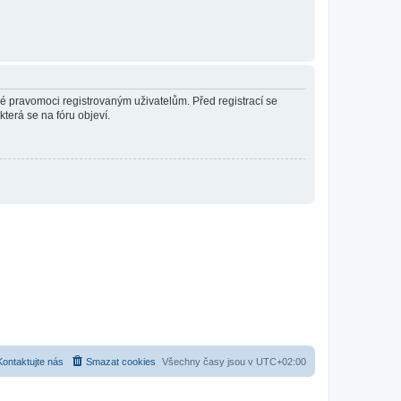
né pravomoci registrovaným uživatelům. Před registrací se
která se na fóru objeví.
Kontaktujte nás
Smazat cookies
Všechny časy jsou v
UTC+02:00