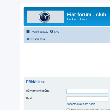
Fiat forum - club
Fiat klub a forum.
Rychlé odkazy
FAQ
Obsah fóra
Přihlásit se
Uživatelské jméno:
Heslo:
Zapomněl(a) jsem heslo
Přihlásit mě automaticky při ka