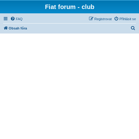
Fiat forum - club
FAQ
Registrovat
Přihlásit se
H
Obsah fóra
l
e
d
a
t