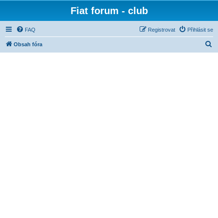
Fiat forum - club
FAQ
Registrovat
Přihlásit se
H
Obsah fóra
l
e
d
a
t