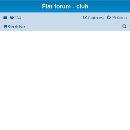
Fiat forum - club
FAQ
Registrovat
Přihlásit se
H
Obsah fóra
l
e
d
a
t