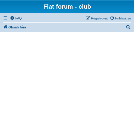
Fiat forum - club
FAQ
Registrovat
Přihlásit se
H
Obsah fóra
l
e
d
a
t