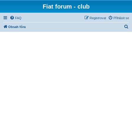
Fiat forum - club
FAQ
Registrovat
Přihlásit se
H
Obsah fóra
l
e
d
a
t