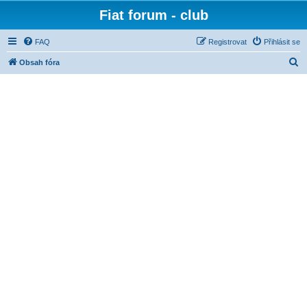
Fiat forum - club
FAQ
Registrovat
Přihlásit se
H
Obsah fóra
l
e
d
a
t