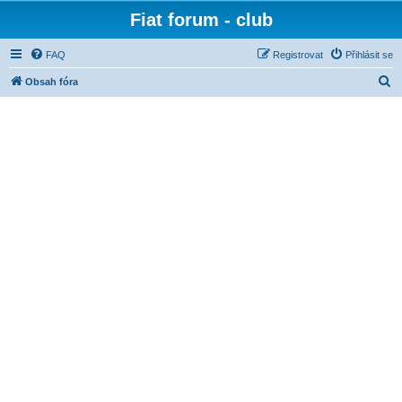
Fiat forum - club
FAQ
Registrovat
Přihlásit se
H
Obsah fóra
l
e
d
a
t