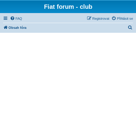
Fiat forum - club
FAQ
Registrovat
Přihlásit se
H
Obsah fóra
l
e
d
a
t