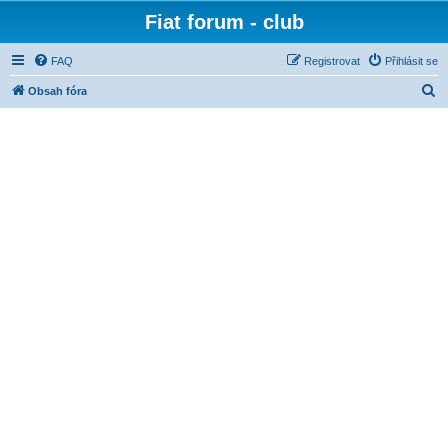
Fiat forum - club
FAQ
Registrovat
Přihlásit se
H
Obsah fóra
l
e
d
a
t