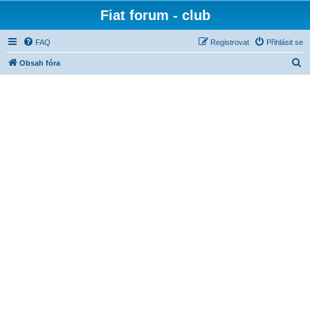
Fiat forum - club
FAQ
Registrovat
Přihlásit se
H
Obsah fóra
l
e
d
a
t