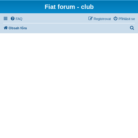
Fiat forum - club
FAQ
Registrovat
Přihlásit se
H
Obsah fóra
l
e
d
a
t