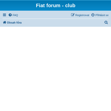
Fiat forum - club
FAQ
Registrovat
Přihlásit se
H
Obsah fóra
l
e
d
a
t