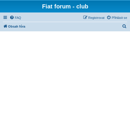
Fiat forum - club
FAQ
Registrovat
Přihlásit se
H
Obsah fóra
l
e
d
a
t